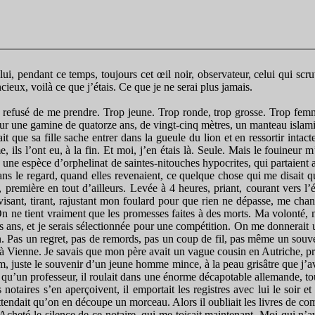
 lui, pendant ce temps, toujours cet œil noir, observateur, celui qui scr
ncieux, voilà ce que j’étais. Ce que je ne serai plus jamais.
t refusé de me prendre. Trop jeune. Trop ronde, trop grosse. Trop femme
our une gamine de quatorze ans, de vingt-cinq mètres, un manteau islami
que sa fille sache entrer dans la gueule du lion et en ressortir intacte
s l’ont eu, à la fin. Et moi, j’en étais là. Seule. Mais le fouineur m’
s une espèce d’orphelinat de saintes-nitouches hypocrites, qui partaient 
dans le regard, quand elles revenaient, ce quelque chose qui me disait q
 première en tout d’ailleurs. Levée à 4 heures, priant, courant vers l
 visant, tirant, rajustant mon foulard pour que rien ne dépasse, me cha
On ne tient vraiment que les promesses faites à des morts. Ma volonté, m
s ans, et je serais sélectionnée pour une compétition. On me donnerait u
en. Pas un regret, pas de remords, pas un coup de fil, pas même un souve
 à Vienne. Je savais que mon père avait un vague cousin en Autriche, pr
m, juste le souvenir d’un jeune homme mince, à la peau grisâtre que j’ava
 qu’un professeur, il roulait dans une énorme décapotable allemande, tou
ires s’en aperçoivent, il emportait les registres avec lui le soir et t
attendait qu’on en découpe un morceau. Alors il oubliait les livres de co
 Acheté le silence de ce notaire, qui me toisait maintenant. Moi qui n’av