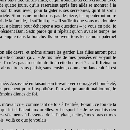
 quatre jours, qu’ils raseraient après être allés se montrer à la
n bureau avec, pour la galerie, ses secrétaires, qu’il fit sortir
riété. Si nous ne produisons pas de pièce, ils arpenteront notre
 de la famille, il suffirait que – Il suffirait que vous me donniez
rçai à pleurer pour échapper à ses questions – je vous en prie, je
résident Bani Sadr, parce qu’il répétait qu’on avait le temps, ne
 sa langue dans la bouche. Ils prouvent tous leur amour paternel
on elle devra, et même aimera les garder. Les filles auront peur
 qu’elle choisira ça… » Je fus tirée de mes pensées en voyant le
 « Tu n’es pas au centre de tir à cette heure-ci ?… » Il freina au
 air neutre, sans plaisir, sans tension, comme on lancerait "il est
nnée. Assassiné en faisant son travail avec courage et honnêteté,
rs penchent pour l’hypothèse d’un vol qui aurait mal tourné, le
témoins dignes de foi.
, m’avait crié, comme tant de fois à l’entrée, Forani, ce fou de la
i lui sifflaient aux oreilles. « Le sport ! » Je ne voulais rien
es vêtements à l’essence de la Paykan, nettoyé mes bras et mes
s, voilà ce que je voulais.