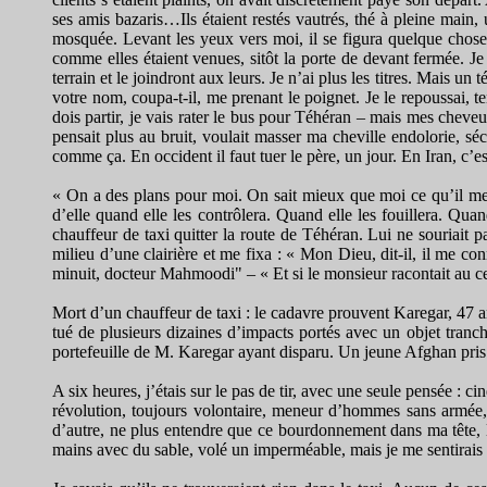
ses amis bazaris…Ils étaient restés vautrés, thé à pleine main, 
mosquée. Levant les yeux vers moi, il se figura quelque chose, m
comme elles étaient venues, sitôt la porte de devant fermée. Je
terrain et le joindront aux leurs. Je n’ai plus les titres. Mais u
votre nom, coupa-t-il, me prenant le poignet. Je le repoussai, te
dois partir, je vais rater le bus pour Téhéran – mais mes cheveu
pensait plus au bruit, voulait masser ma cheville endolorie, sé
comme ça. En occident il faut tuer le père, un jour. En Iran, c’est le
« On a des plans pour moi. On sait mieux que moi ce qu’il me fa
d’elle quand elle les contrôlera. Quand elle les fouillera. Qua
chauffeur de taxi quitter la route de Téhéran. Lui ne souriait pa
milieu d’une clairière et me fixa : « Mon Dieu, dit-il, il me conn
minuit, docteur Mahmoodi" – « Et si le monsieur racontait au ce
Mort d’un chauffeur de taxi : le cadavre prouvent Karegar, 47 an
tué de plusieurs dizaines d’impacts portés avec un objet tranc
portefeuille de M. Karegar ayant disparu. Un jeune Afghan pris d
A six heures, j’étais sur le pas de tir, avec une seule pensée : c
révolution, toujours volontaire, meneur d’hommes sans armée, qu
d’autre, ne plus entendre que ce bourdonnement dans ma tête, 
mains avec du sable, volé un imperméable, mais je me sentirais sa