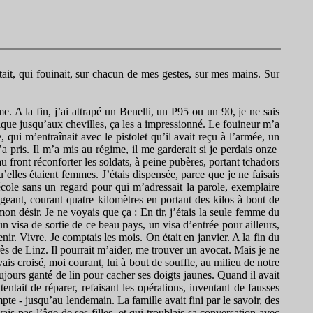
utait, qui fouinait, sur chacun de mes gestes, sur mes mains. Sur
. A la fin, j’ai attrapé un Benelli, un P95 ou un 90, je ne sais
que jusqu’aux chevilles, ça les a impressionné. Le fouineur m’a
, qui m’entraînait avec le pistolet qu’il avait reçu à l’armée, un
a pris. Il m’a mis au régime, il me garderait si je perdais onze
au front réconforter les soldats, à peine pubères, portant tchadors
u’elles étaient femmes. J’étais dispensée, parce que je ne faisais
’école sans un regard pour qui m’adressait la parole, exemplaire
ngeant, courant quatre kilomètres en portant des kilos à bout de
on désir. Je ne voyais que ça : En tir, j’étais la seule femme du
n visa de sortie de ce beau pays, un visa d’entrée pour ailleurs,
nir. Vivre. Je comptais les mois. On était en janvier. A la fin du
ès de Linz. Il pourrait m’aider, me trouver un avocat. Mais je ne
is croisé, moi courant, lui à bout de souffle, au milieu de notre
jours ganté de lin pour cacher ses doigts jaunes. Quand il avait
entait de réparer, refaisant les opérations, inventant de fausses
mpte - jusqu’au lendemain. La famille avait fini par le savoir, des
ais pas l’âge de ses filles, et qui troublais sa conversation avec