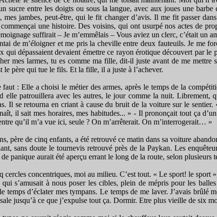
un sucre entre les doigts ou sous la langue, avec aux joues une barbe de
es jambes, peut-être, qui le fit changer d’avis. Il me fit passer dans so
 commençai une histoire. Des voisins, qui ont usurpé nos actes de prop
n témoignage suffirait – Je m’emmêlais – Vous aviez un clerc, c’était un ami
ntai de m’éloigner et me pris la cheville entre deux fauteuils. Je me fo
x qui dépassaient devaient émettre ce rayon érotique découvert par le p
cher mes larmes, tu es comme ma fille, dit-il juste avant de me mettre
 père qui tue le fils. Et la fille, il a juste à l’achever.
ut : Elle a choisi le métier des armes, après le temps de la compétiti
nd elle patrouillera avec les autres, le jour comme la nuit. Librement,
s. Il se retourna en criant à cause du bruit de la voiture sur le sentier.
aît, il sait mes horaires, mes habitudes... » - Il prononçait tout ça d’un
ntre qu’il m’a vue ici, seule ? On m’arrêterait. On m’interrogerait… »
s, père de cinq enfants, a été retrouvé ce matin dans sa voiture abando
hant, sans doute le tournevis retrouvé près de la Paykan. Les enquêteu
e panique aurait été aperçu errant le long de la route, selon plusieurs 
inq cercles concentriques, moi au milieu. C’est tout. « Le sport! le sport »
i s’amusait à nous poser les cibles, plein de mépris pour les balles qu
le temps d’éclater mes tympans. Le temps de me laver. J’avais brûlé m
le jusqu’à ce que j’expulse tout ça. Dormir. Etre plus vieille de six moi