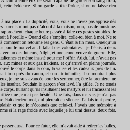
s. Aucun d’entre eux ne serait capable de garder son sang froid,
 cette évidence. Si on garde la tête froide, si on ne laisse rien
uoi à ma place ? La duplicité, vous, vous ne l’avez pas apprise dès
es parents n’ont pas d’alcool à la maison, non, pas de musique.
 rapprochent, chaque heure passée à faire ces gestes stupides. Je
t à l’oreille « Quand elle s’emplira, colle-toi bien à moi. Ne te
voilà comment on retourne les gens. C’était la fin mars. Quelqu’un
pour le nouvel an. Il fallait des volontaires – je l’étais, à deux
 avec un des lutteurs, Atigh, et une jeune veuve de guerre. Elle,
taliennes et même insisté pour me l’offrir. Atigh, lui, n’avait pas
, aux mines et aux gaz irakiens, et qu’arrivé en pleine journée,
rouvé le corps dans la cour, la valise et les cadeaux près de lui.
t trop près du canon, et son air infantile, il se montrait plus
 eux, je me suis avancée pour les sermonner, être la première, ne
les insulter. Soudain le garçon s’est levé, l’a giflée. Je ne tenais
 corps, hurlant qu’ils insultaient les martyrs et lui fracassant les
rrifiée que je n’ai pas hésité : Une fois, dans ma vie, je n’ai pas
tait derrière moi, qui pleurait en silence. J’allais tout perdre,
laisir, et que je n’écoutais que celui-ci. J’avais une mémoire à
me si la rage froide avec laquelle je lui tirai dessus, deux fois,
asser aussi. Pour ce futur, elle m’avait aidé à retirer les balles,