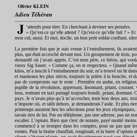
Olivier KLEIN
Adieu Téhéran
’attends pour tirer. En cherchant à deviner ses pensées.
« Qu’est-ce qu’elle attend ? Qu’est-ce qu’elle fait ? » Et
mon cul, aussi. Et moi, docile, un bon petit soldat confiant, sile
La première fois que je suis venue à l’entraînement, ils avaien
plus, qui était accroché devant moi. Un groupement de trois, p
demandé où j’avais appris. C’est mon père, ce héros, qui voulait 
vieux Sig Sauer. « Comme ça, on te respectera. » Quand même, il
kilos, m’a inscrit à l’entraînement du soir, m’a trouvé un lit dan
et manteaux les plus stricts, toujours la prière à la bouche, et 
pas de compromis sur le reste : Première en arabe, en religion,
pupille de la révolution, apprenant, ânonnant, priant, courant,
bras, rentrant en taxi partagé toujours bondé, priant, dormant. 
pays. Je n’avais plus qu’à m’accrocher, tenir bon deux ans, troi
n’importe où, et sitôt dehors, je demanderais l’asile. Et plus ri
printemps auraient lieu les sélections pour les jeux olympiques,
savais rien de lui. Pas un téléphone, pas une adresse, pas un no
escalier. L’opium. Bien que clerc de notaire, payé moitié moins
commencé à se tromper dans les comptes, pour ne pas que les nota
ventes. Puis la braise chauffait, rougissait, et la barre d’opium 
clients s’étaient plaints, on avait discrètement payé son départ.