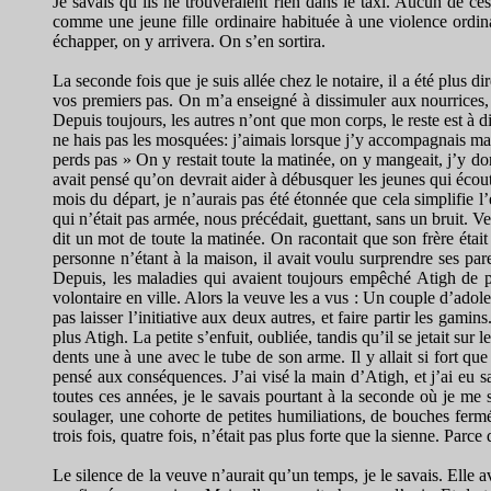
Je savais qu’ils ne trouveraient rien dans le taxi. Aucun de ce
comme une jeune fille ordinaire habituée à une violence ordinair
échapper, on y arrivera. On s’en sortira.
La seconde fois que je suis allée chez le notaire, il a été plus d
vos premiers pas. On m’a enseigné à dissimuler aux nourrices, 
Depuis toujours, les autres n’ont que mon corps, le reste est à 
ne hais pas les mosquées: j’aimais lorsque j’y accompagnais ma g
perds pas » On y restait toute la matinée, on y mangeait, j’y dor
avait pensé qu’on devrait aider à débusquer les jeunes qui écoute
mois du départ, je n’aurais pas été étonnée que cela simplifie l
qui n’était pas armée, nous précédait, guettant, sans un bruit. Ve
dit un mot de toute la matinée. On racontait que son frère étai
personne n’étant à la maison, il avait voulu surprendre ses paren
Depuis, les maladies qui avaient toujours empêché Atigh de par
volontaire en ville. Alors la veuve les a vus : Un couple d’adol
pas laisser l’initiative aux deux autres, et faire partir les gamin
plus Atigh. La petite s’enfuit, oubliée, tandis qu’il se jetait sur
dents une à une avec le tube de son arme. Il y allait si fort que 
pensé aux conséquences. J’ai visé la main d’Atigh, et j’ai eu sa
toutes ces années, je le savais pourtant à la seconde où je me 
soulager, une cohorte de petites humiliations, de bouches fermées
trois fois, quatre fois, n’était pas plus forte que la sienne. Par
Le silence de la veuve n’aurait qu’un temps, je le savais. Elle av