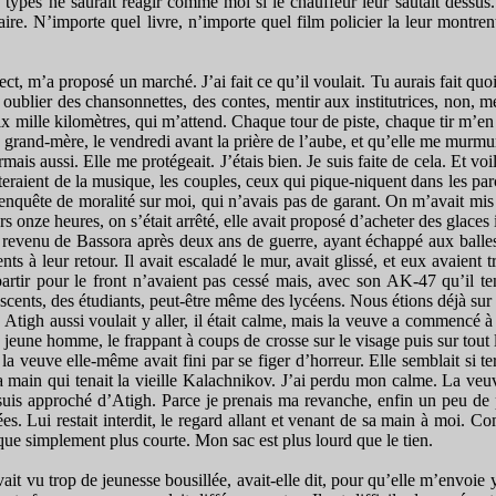
s types ne saurait réagir comme moi si le chauffeur leur sautait dessu
e. N’importe quel livre, n’importe quel film policier la leur montrent,
irect, m’a proposé un marché. J’ai fait ce qu’il voulait. Tu aurais fait q
oublier des chansonnettes, des contes, mentir aux institutrices, non, m
dix mille kilomètres, qui m’attend. Chaque tour de piste, chaque tir m’en
rand-mère, le vendredi avant la prière de l’aube, et qu’elle me murmurai
mais aussi. Elle me protégeait. J’étais bien. Je suis faite de cela. Et 
raient de la musique, les couples, ceux qui pique-niquent dans les parcs 
’enquête de moralité sur moi, qui n’avais pas de garant. On m’avait mis
rs onze heures, on s’était arrêté, elle avait proposé d’acheter des glaces i
t revenu de Bassora après deux ans de guerre, ayant échappé aux balles
ts à leur retour. Il avait escaladé le mur, avait glissé, et eux avaient t
tir pour le front n’avaient pas cessé mais, avec son AK-47 qu’il tenai
escents, des étudiants, peut-être même des lycéens. Nous étions déjà sur
s. Atigh aussi voulait y aller, il était calme, mais la veuve a commencé à 
 le jeune homme, le frappant à coups de crosse sur le visage puis sur tout le
la veuve elle-même avait fini par se figer d’horreur. Elle semblait si te
 main qui tenait la vieille Kalachnikov. J’ai perdu mon calme. La veuve é
suis approché d’Atigh. Parce je prenais ma revanche, enfin un peu de p
. Lui restait interdit, le regard allant et venant de sa main à moi. Com
ce que simplement plus courte. Mon sac est plus lourd que le tien.
ait vu trop de jeunesse bousillée, avait-elle dit, pour qu’elle m’envoie y p