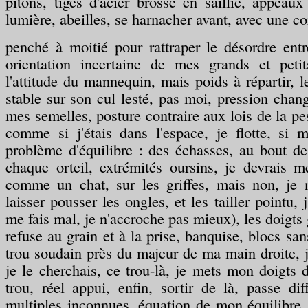
pitons, tiges d'acier brossé en saillie, appeau
lumière, abeilles, se harnacher avant, avec une co
penché à moitié pour rattraper le désordre ent
orientation incertaine de mes grands et peti
l'attitude du mannequin, mais poids à répartir, 
stable sur son cul lesté, pas moi, pression chan
mes semelles, posture contraire aux lois de la pe
comme si j'étais dans l'espace, je flotte, si m
problème d'équilibre : des échasses, au bout d
chaque orteil, extrémités oursins, je devrais m
comme un chat, sur les griffes, mais non, je
laisser pousser les ongles, et les tailler pointu, j
me fais mal, je n'accroche pas mieux), les doigts 
refuse au grain et à la prise, banquise, blocs sa
trou soudain près du majeur de ma main droite, j
je le cherchais, ce trou-là, je mets mon doigts 
trou, réel appui, enfin, sortir de là, passe diff
multiples inconnues, équation de mon équilibre, 