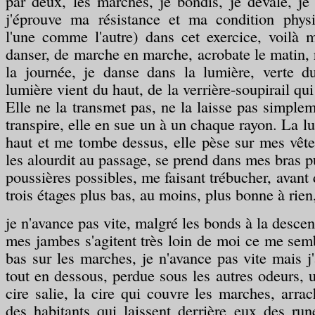
par deux, les marches, je bondis, je dévale, je
j'éprouve ma résistance et ma condition physi
l'une comme l'autre) dans cet exercice, voilà 
danser, de marche en marche, acrobate le matin, 
la journée, je danse dans la lumière, verte d
lumière vient du haut, de la verrière-soupirail qui
Elle ne la transmet pas, ne la laisse pas simplem
transpire, elle en sue un à un chaque rayon. La l
haut et me tombe dessus, elle pèse sur mes vêtem
les alourdit au passage, se prend dans mes bras p
poussières possibles, me faisant trébucher, avant 
trois étages plus bas, au moins, plus bonne à rien
je n'avance pas vite, malgré les bonds à la desce
mes jambes s'agitent très loin de moi ce me semb
bas sur les marches, je n'avance pas vite mais j'
tout en dessous, perdue sous les autres odeurs, u
cire salie, la cire qui couvre les marches, arrac
des habitants qui laissent derrière eux des ru