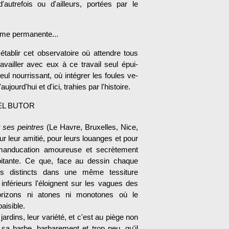
'autrefois ou d'ailleurs, portées par le
rme permanente...
'établir cet observatoire où attendre tous
ravailler avec eux à ce travail seul épui­
eul nourrissant, où intégrer les foules ve­
aujourd'hui et d'ici, trahies par l'histoire.
EL BUTOR
t ses peintres
(Le Havre, Bruxelles, Nice,
ur leur amitié, pour leurs louanges et pour
manducation amoureuse et secrètement
iroitante. Ce que, face au dessin chaque
es distincts dans une même tessiture
inférieurs l'éloignent sur les vagues des
horizons ni atones ni monotones où le
aisible.
ardins, leur variété, et c'est au piège non
sa barbe, barbarement et trop peu, qu'il