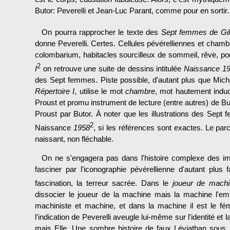
Butor: Peverelli et Jean-Luc Parant, comme pour en sortir.
On pourra rapprocher le texte des
Sept femmes de Gil
donne Peverelli. Certes. Cellules pévérelliennes et chamb
colombarium, habitacles sourcilleux de sommeil, rêve, po
2
I
on retrouve une suite de dessins intitulée
Naissance 1
des Sept femmes. Piste possible, d'autant plus que Mic
Répertoire I
, utilise le mot
chambre
, mot hautement indu
Proust et promu instrument de lecture (entre autres) de Buto
Proust par Butor. À noter que les illustrations des Sept
2
Naissance
1958
, si les références sont exactes. Le parco
naissant, non fléchable.
On ne s'engagera pas dans l'histoire complexe des impli
fasciner par l'iconographie pévérellienne d'autant plu
fascination, la terreur sacrée. Dans le
joueur de machi
dissocier le joueur de la machine mais la machine l'emp
machiniste et machine, et dans la machine il est le fé
l'indication de Peverelli aveugle lui-même sur l'identité et 
mais Elle. Une sombre histoire de faux Léviathan sous 