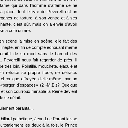
'infâme qui dans l'homme s'affame de ne
a place. Tout le livre de Peverelli est un
ganes de torture, à son ventre et à ses
ante, c'est sûr, mais on a envie d'avoir
e à côté du rire.
en scène la mise en scène, elle fait des
re, inepte, en fin de compte échouant même
terait-il de sa mort sans le baroud des
. Peverelli nous fait regarder de près. Il
très loin. Pointillé, moucheté, éjaculé et
llien retrace se propre trace, se détrace.
 chroni­que effrayée d'elle-même, par un
is «berger d'espaces» (2 -M.B.)? Quelque
 et son courroux minable la Reine devient
e se défait.
oulement parantal...
x billard pathétique, Jean-Luc Parant laisse
 totalement les deux à la fois, le Prince