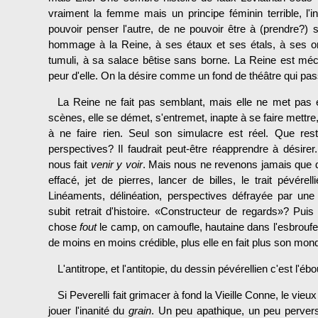
vraiment la femme mais un principe féminin terrible, l
pouvoir penser l'autre, de ne pouvoir être à (prendre?) s
hommage à la Reine, à ses étaux et ses étals, à ses or
tumuli, à sa salace bêtise sans borne. La Reine est méch
peur d'elle. On la désire comme un fond de théâtre qui pass
La Reine ne fait pas semblant, mais elle ne met pas 
scènes, elle se démet, s'entremet, inapte à se faire mett
à ne faire rien. Seul son simulacre est réel. Que res
perspectives? Il faudrait peut-être réapprendre à désirer..
nous fait
venir y voir
. Mais nous ne revenons jamais que de 
effacé, jet de pierres, lancer de billes, le trait pévére
Linéaments, délinéation, perspectives défrayée par une
subit retrait d'histoire. «Constructeur de regards»? Pu
chose
fout
le camp, on camoufle, hautaine dans l'esbroufe
de moins en moins crédible, plus elle en fait plus son mond
L'antitrope, et l'antitopie, du dessin pévérellien c'est l'éb
Si Peverelli fait grimacer à fond la Vieille Conne, le vieu
jouer l'inanité du
grain
. Un peu apathique, un peu pervers,