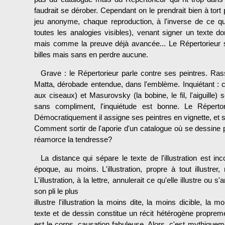
faudrait se dérober. Cependant on le prendrait bien à tort 
jeu anonyme, chaque reproduction, à l'inverse de ce qui 
toutes les analogies visibles), venant signer un texte do
mais comme la preuve déjà avancée... Le Répertorieur s
billes mais sans en perdre aucune.
Grave : le Répertorieur parle contre ses peintres. Rass
Matta, dérobade entendue, dans l'emblème. Inquiétant :
aux ciseaux) et Masurovsky (la bobine, le fil, l'aiguill
sans compliment, l'inquiétude est bonne. Le Répertor
Démocratiquement il assigne ses peintres en vignette, et 
Comment sortir de l'aporie d'un catalogue où se dessine p
réamorce la tendresse?
La distance qui sépare le texte de l'illustration est i
époque, au moins. L'illustration, propre à tout illustrer, n
L'illustration, à la lettre, annulerait ce qu'elle illustre ou
son pli le plus
illustre l'illustration la moins dite, la moins dicible, la
texte et de dessin constitue un récit hétérogène propreme
est le corps, causation fabuleuse. Alors, c'est mythiquem