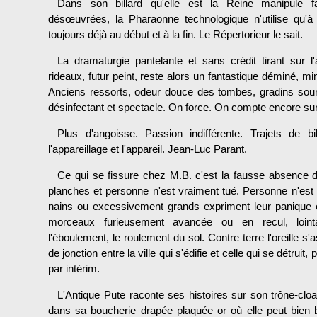
Dans son billard qu'elle est la Reine manipule 
désœuvrées, la Pharaonne technologi­que n'utilise qu'à
toujours déjà au début et à la fin. Le Répertorieur le sait.
La dramaturgie pantelante et sans crédit tirant sur
rideaux, futur peint, reste alors un fantastique déminé, 
Anciens ressorts, odeur douce des tombes, gradins sour
désinfectant et spectacle. On force. On compte encore sur 
Plus d'angoisse. Passion indifférente. Trajets de bi
l'appareillage et l'appareil. Jean-Luc Parant.
Ce qui se fissure chez M.B. c'est la fausse absence d
planches et personne n'est vraiment tué. Personne n'es
nains ou excessivement grands expriment leur panique 
morceaux furieusement avancée ou en recul, lointa
l'éboulement, le roulement du sol. Contre terre l'oreille s'
de jonction entre la ville qui s'édifie et celle qui se détruit
par intérim.
L'Antique Pute raconte ses histoires sur son trône-clo
dans sa boucherie drapée plaquée or où elle peut bien b