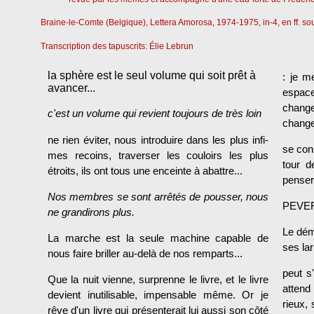
Braine-le-Comte (Belgique), Lettera Amorosa, 1974-1975, in-4, en ff. sou
Transcription des tapuscrits: Élie Lebrun
la sphère est le seul volume qui soit prêt à
: je m
avancer...
espace
change
c'est un volume qui revient toujours de très loin
change
ne rien éviter, nous introduire dans les plus infi­
se con
mes recoins, traverser les couloirs les plus
tour d
étroits, ils ont tous une enceinte à abattre...
penser 
Nos membres se sont arrêtés de pousser, nous
PEVER
ne grandirons plus.
Le démi
La marche est la seule machine capable de
ses la
nous faire briller au-delà de nos remparts...
peut s
Que la nuit vienne, surprenne le livre, et le livre
attend
devient inutilisable, impensable même. Or je
rieux, 
rêve d'un livre qui présenterait lui aussi son côté