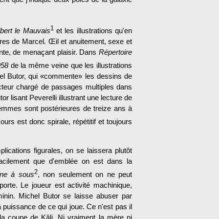
1
bert le Mauvais
et les illustrations qu'en
res de Marcel. Œil et anuitement, sexe et
nte, de menaçant plaisir. Dans
Répertoire
958
de la même veine que les illustrations
hel Butor, qui «commente» les dessins de
cteur chargé de passages multiples dans
r lisant Peverelli illustrant une lecture de
 femmes sont postérieures de treize ans à
urs est donc spirale, répétitif et toujours
ca­tions figurales, on se laissera plutôt
s facilement que d'emblée on est dans la
2
ne à sous
, non seulement on ne peut
orte. Le joueur est activité machinique,
minin. Michel Butor se laisse abuser par
la puissance de ce qui joue. Ce n'est pas il
la coupe de Kâli. Ni vraiment la mère ni