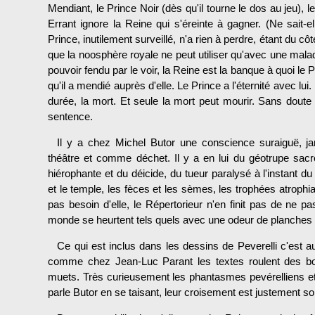
Mendiant, le Prince Noir (dès qu'il tourne le dos au jeu), le
Errant ignore la Reine qui s'éreinte à gagner. (Ne sait-e
Prince, inutilement surveillé, n'a rien à perdre, étant du c
que la noosphère royale ne peut utiliser qu'avec une mal
pouvoir fendu par le voir, la Reine est la banque à quoi le 
qu'il a mendié auprès d'elle. Le Prince a l'éternité avec lu
durée, la mort. Et seule la mort peut mourir. Sans doute
sentence.
Il y a chez Michel Butor une conscience suraiguë, ja
théâtre et comme déchet. Il y a en lui du géotrupe sac
hiérophante et du déicide, du tueur paralysé à l'instant du
et le temple, les fèces et les sèmes, les trophées atrophi
pas besoin d'elle, le Répertorieur n'en finit pas de ne 
monde se heurtent tels quels avec une odeur de planches m
Ce qui est inclus dans les dessins de Peverelli c'est au
comme chez Jean-Luc Parant les textes roulent des bo
muets. Très curieusement les phantasmes pevérelliens et
parle Butor en se taisant, leur croisement est justement so