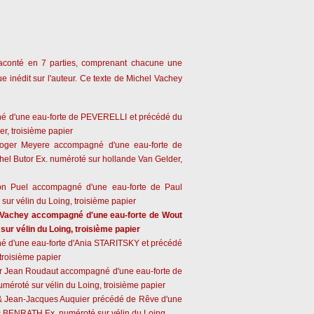
aconté en 7 parties, comprenant chacune une
ique inédit sur l'auteur. Ce texte de Michel Vachey
é d'une eau-forte de PEVERELLI et précédé du
r, troisième papier
ger Meyere accompagné d'une eau-forte de
el Butor Ex. numéroté sur hollande Van Gelder,
on Puel accompagné d'une eau-forte de Paul
ur vélin du Loing, troisième papier
 Vachey accompagné d'une eau-forte de Wout
r vélin du Loing, troisième papier
é d'une eau-forte d'Ania STARITSKY et précédé
troisième papier
 Jean Roudaut accompagné d'une eau-forte de
éroté sur vélin du Loing, troisième papier
 & Jean-Jacques Auquier précédé de Rêve d'une
c BENRATH Ex. numéroté sur vélin du Loing.