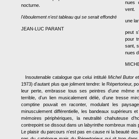
nues d
nocturne.
vent.
l'éboulement n'est tableau qui se serait effondré
une la
JEAN-LUC PARANT
peut s
pour t
sant, s
nues d'
MICH
Insoutenable catalogue que celui intitulé
Michel Butor e
1973) d'autant plus que joliment tendre: le Répertorieur, po
leur perte, embrasse tous ses peintres d'une même 
terrible, d'un lien musicalement délié, d'une tresse m
comptine pouvait en raconter, modulant les paysag
minusculement différentielle, les bandeaux supérieurs et 
mémoires périphériques, la neutralité chahuteuse d'
contrepoint se dissout dans un labyrinthe nombreux mais p
Le plaisir du parcours n'est pas en cause ni la beauté des j
pas du catalogue mais du Répertorieur qui rit trop dans 