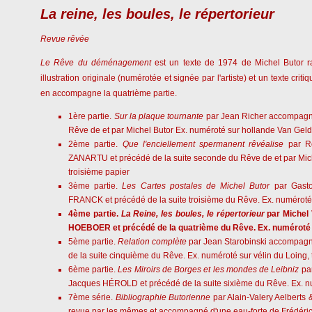
La reine, les boules, le répertorieur
Revue rêvée
Le Rêve du déménagement
est un texte de 1974 de Michel Butor r
illustration originale (numérotée et signée par l'artiste) et un texte crit
en accompagne la quatrième partie.
1ère partie.
Sur la plaque tournante
par Jean Richer accompagn
Rêve de et par Michel Butor Ex. numéroté sur hollande Van Gelde
2ème partie.
Que l'enciellement spermanent rêvéalise
par Ro
ZANARTU et précédé de la suite seconde du Rêve de et par Mich
troisième papier
3ème partie.
Les Cartes postales de Michel Butor
par Gast
FRANCK et précédé de la suite troisième du Rêve. Ex. numéroté s
4ème partie.
La Reine, les boules, le répertorieur
par Michel
HOEBOER et précédé de la quatrième du Rêve. Ex. numéroté su
5ème partie.
Relation complète
par Jean Starobinski accompagn
de la suite cinquième du Rêve. Ex. numéroté sur vélin du Loing, 
6ème partie.
Les Miroirs de Borges et les mondes de Leibniz
par
Jacques HÉROLD et précédé de la suite sixième du Rêve. Ex. num
7ème série.
Bibliographie Butorienne
par Alain-Valery Aelberts
revue par les mêmes et accompagné d'une eau-forte de Frédéri