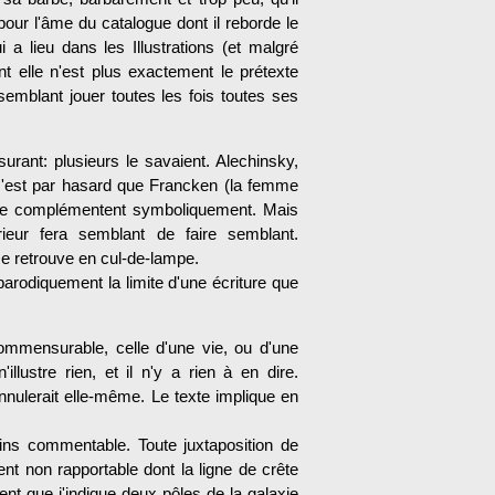
pour l'âme du catalogue dont il reborde le
a lieu dans les Illustrations (et malgré
nt elle n'est plus exactement le prétexte
emblant jouer toutes les fois toutes ses
urant: plusieurs le savaient. Alechinsky,
 c'est par hasard que Francken (la femme
e) se complémentent symboliquement. Mais
ieur fera semblant de faire semblant.
se retrouve en cul-de-lampe.
arodiquement la limite d'une écriture que
ncommen­surable, celle d'une vie, ou d'une
'illustre rien, et il n'y a rien à en dire.
 s'annulerait elle-même. Le texte implique en
 moins commentable. Toute juxtaposition de
nt non rapportable dont la ligne de crête
ent que j'indique deux pôles de la galaxie