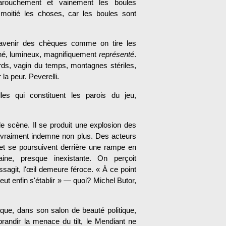
farouchement et vainement les boules
 moitié les choses, car les boules sont
 l'avenir des chèques comme on tire les
miné, lumineux, magnifiquement
représenté
.
ds, vagin du temps, montagnes stériles,
la peur. Peverelli.
lles qui constituent les parois du jeu,
e scène. Il se produit une explosion des
t vraiment indemne non plus. Des acteurs
et se poursuivent derrière une rampe en
ine, presque inexistante. On perçoit
assa­git, l'œil demeure féroce. « À ce point
, peut enfin s'établir » — quoi? Michel Butor,
aque, dans son salon de beauté politique,
randir la menace du tilt, le Mendiant ne