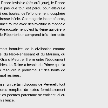
 Prince Invisible (dès qu'il joue), le Prince
lle pas que tout est perdu pour elle?) Le
ôté des boules, de l'effondrement, oosphère
adresse infinie. Cosmogonie incompétente,
Prince fournit avec désinvolture la monnaie
i. Paradoxalement c'est la Reine qui gère la
 le Répertorieur comprend très bien cette
mais formulée, de la civilisation comme
ré, du Néo-Renaissant et du Marsien, du
 Grand Meurtre. Il erre entre l'éboulement
ables. La Reine a besoin du Prince qui n'a
pas résoudre le problème. Et des bouts de
al résiliées.
ssi un certain discours de Peverelli, tout
ules remplies de textes formidablement
 les poèmes parentaux se croisent ici où
n silence.