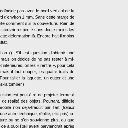
 coïncide pas avec le bord vertical de la
bord d'environ 1 mm. Sans cette marge de
mporte comment sur la couverture. Rien de
e couvrir respecte sans doute moins les
 cette déformation-là. Encore hait-il moins
ltat.
ion (). S'il est question d'obtenir une
ée, mais on décide de ne pas rester à mi-
nférieures, on les « rentre », pour cela
mais il faut couper, les quatre traits de
ur tailler la jaquette, un cutter et une
ns-la tomber.)
lsion est peut-être de projeter terme à
e réalité des objets. Pourtant, difficile
ile non déjà-traduit par l'art (
traduit
ne autre technique, réalité, etc. pris) ce
nture ou ne s'en sou­vienne plus, ou que
ce à quoi l'œil averti parviendrait après