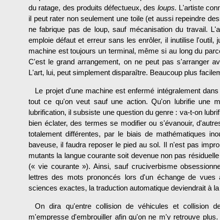
du ratage, des produits défectueux, des
loups.
L'artiste con
il peut rater non seulement une toile (et aussi repeindre des
ne fabrique pas de loup, sauf mécani­sation du travail. L'art
emploie défaut et erreur sans les enrôler, il inutilise l'outi
machine est toujours un terminal, même si au long du parcour
C'est le grand arrangement, on ne peut pas s'arranger av
L'art, lui, peut simplement disparaître. Beau­coup plus facil
Le projet d'une machine est enfermé intégralement dans u
tout ce qu'on veut sauf une action. Qu'on lubrifie une 
lubrification, il subsiste une question du genre : va-t-on lubrif
bien éclater, des termes se modifier ou s'évanouir, d'autr
totale­ment différentes, par le biais de mathématiques ino
baveuse, il faudra reposer le pied au sol. Il n'est pas impr
mutants la langue courante soit devenue non pas rési­duel
(« vie courante »). Ainsi, sauf cruciverbisme obsessio
lettres des mots pro­noncés lors d'un échange de vues 
sciences exactes, la traduction automatique deviendrait à la
On dira qu'entre collision de véhicules et collision 
m'empresse d'embrouiller afin qu'on ne m'y retrouve plus. 