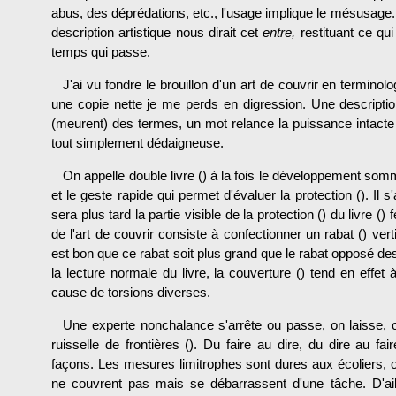
abus, des déprédations, etc., l'usage implique le mésusage
description artistique nous dirait cet
entre,
restituant ce qui
temps qui passe.
J'ai vu fondre le brouillon d'un art de couvrir en terminol
une copie nette je me perds en digression. Une descrip­tio
(meurent) des termes, un mot relance la puissance intacte 
tout simplement dédaigneuse.
On appelle double livre () à la fois le développement somma
et le geste rapide qui permet d'évaluer la protection (). Il 
sera plus tard la partie visible de la pro­tection () du livre 
de l'art de couvrir consiste à confectionner un rabat () vert
est bon que ce rabat soit plus grand que le rabat opposé des
la lecture normale du livre, la couverture () tend en effe
cause de torsions diverses.
Une experte nonchalance s'arrête ou passe, on laisse, on
ruisselle de frontières (). Du faire au dire, du dire au f
façons. Les mesures limitrophes sont dures aux écoliers, o
ne couvrent pas mais se débar­rassent d'une tâche. D'aill