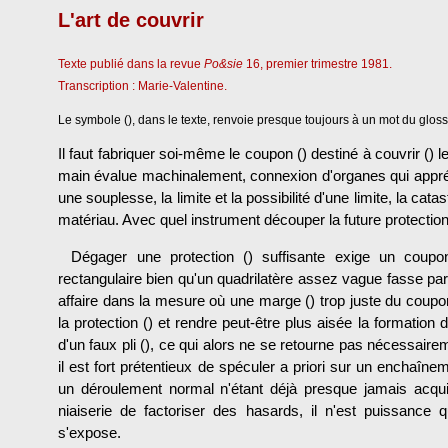
L'art de couvrir
Texte publié dans la revue
Po&sie
16, premier trimestre 1981.
Transcription : Marie-Valentine.
Le symbole (), dans le texte, renvoie presque toujours à un mot du gloss
Il faut fabriquer soi-même le coupon () destiné à couvrir () le
main évalue machinalement, connexion d'organes qui appr
une souplesse, la limite et la possibilité d'une limite, la cata
matériau. Avec quel instrument découper la future protecti
Dégager une protection () suffisante exige un coupo
rectangulaire bien qu'un quadrilatère assez vague fasse parfo
affaire dans la mesure où une marge () trop juste du coupon
la protection () et rendre peut-être plus aisée la formation 
d'un faux pli (), ce qui alors ne se retourne pas nécessair
il est fort prétentieux de spéculer a priori sur un enchaînem
un déroulement normal n'étant déjà presque jamais acq
niaiserie de factoriser des hasards, il n'est puissance 
s'expose.