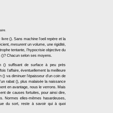
aire.
 livre (). Sans machine l'oeil repère et la
écient,
mesurent
un volume, une rigidité,
strophe tentante, l'hypocrisie objective du
on ()? Chacun selon ses moyens.
n () suffisant de surface à peu près
is l'affaire, éventuellement la meilleure
 () va diminuer l'épaisseur d'un coin de
d'un rabat (), plus malaisée la naissance
ement en avantage, nous le verrons. Mais
ent de causes fortuites, pour ainsi dire,
uis. Normes elles-mêmes hasardeuses,
que du sort, reste à savoir qui à quoi