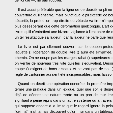
de l'ongle —, ne pas l'oublier.
Il est aussi préférable que la ligne de ce deuxième pli ne
couverture qu'il enserre, mais plutôt que le pli excède ce 
sécurité, la protection trop étroite ou vétuste va tirer n'i
plus désespérant que cette déformation quelconque. L'art d
livres qu'il n'entretient une bizarre vigilance à l'encontre de
un tel résultat que sa laideur : car la laideur ne parle que résu
Le livre est partiellement couvert par le coupon-protect
jaquette () l'opération du double livre () aura été simplifi
chemin. On ne coupe pas les marges-rabat () supérieures et i
on vérifie de nouveau très vite qu'elles s'équivalent. Désor
coupe () exigent de bons ciseaux et ne vont pas de soi. (Po
règle de cartonnier auraient été indispensables, mais laisso
Quand on décrit une opération concrète, la première impu
terme une pratique dans un lexique, quel que soit le degré d
déjà de décrire une nature morte ou un pan de mur immob
signifiant à peine repris dans un autre système ou à travers u
qui suppose encore à la limite que le regard ignore la pei
l'œil naïf n'ait jamais découvert qu'un mur dans un tableau, 