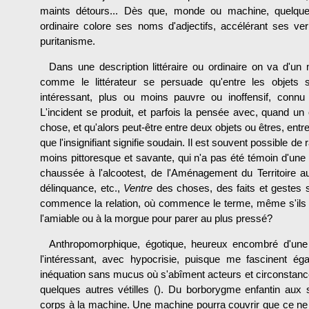
maints détours... Dès que, monde ou machine, quelque c
ordinaire colore ses noms d'adjectifs, accélérant ses ve
puritanisme.
Dans une description littéraire ou ordinaire on va d'un 
comme le littérateur se persuade qu'entre les objets
intéressant, plus ou moins pauvre ou inoffensif, connu o
L'incident se produit, et parfois la pensée avec, quand un
chose, et qu'alors peut-être entre deux objets ou êtres, entre u
que l'insigni­fiant signifie soudain. Il est souvent possible d
moins pittoresque et savante, qui n'a pas été témoin d'une c
chaussée à l'alcootest, de l'Aménagement du Territoire a
délinquance, etc.,
Ventre
des choses, des faits et gestes 
commence la relation, où commence le terme, même s'ils 
l'amiable ou à la morgue pour parer au plus pressé?
Anthropomorphique, égotique, heureux encombré d'une l
l'intéressant, avec hypocrisie, puisque me fascinent éga
inéquation sans mucus où s'abîment acteurs et cir­constanc
quelques autres vétilles (). Du borborygme enfantin au
corps à la machine. Une machine pourra couvrir que ce ne se