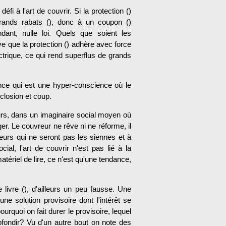
éfi à l'art de couvrir. Si la protection ()
grands rabats (), donc à un coupon ()
ant, nulle loi. Quels que soient les
ive que la protection () adhère avec force
trique, ce qui rend superflus de grands
nce qui est une hyper-conscience où le
closion et coup.
eurs, dans un imaginaire social moyen où
er. Le couvreur ne rêve ni ne réforme, il
reurs qui ne seront pas les siennes et à
ial, l'art de couvrir n'est pas lié à la
tériel de lire, ce n'est qu'une ten­dance,
 livre (), d'ailleurs un peu fausse. Une
ne solution provisoire dont l'intérêt se
urquoi on fait durer le provisoire, lequel
ofondir? Vu d'un autre bout on note des