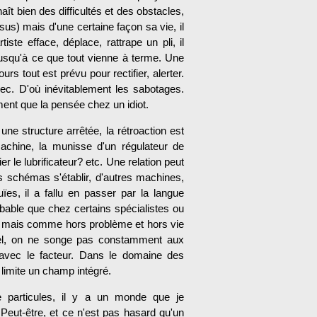
naît bien des difficultés et des obstacles,
sus) mais d'une certaine façon sa vie, il
iste efface, déplace, rattrape un pli, il
l, jusqu'à ce que tout vienne à terme. Une
s tout est prévu pour rectifier, alerter.
ec. D'où inévitablement les sabotages.
ement que la pensée chez un idiot.
ne structure arrêtée, la rétroaction est
machine, la munisse d'un régulateur de
ier le lubrificateur? etc. Une relation peut
es schémas s'établir, d'autres machines,
uïes, il a fallu en passer par la langue
obable que chez certains spécialistes ou
le mais comme hors problème et hors vie
nnel, on ne songe pas constamment aux
avec le facteur. Dans le domaine des
 limite un champ intégré.
de particules, il y a un monde que je
Peut-être, et ce n'est pas hasard qu'un