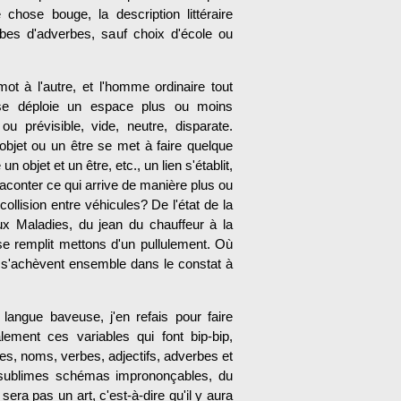
hose bouge, la description littéraire
rbes d'adverbes, sauf choix d'école ou
mot à l'autre, et l'homme ordinaire tout
 se déploie un espace plus ou moins
u prévisible, vide, neutre, disparate.
 objet ou un être se met à faire quelque
n objet et un être, etc., un lien s'établit,
e raconter ce qui arrive de manière plus ou
ollision entre véhicules? De l'état de la
ux Maladies, du jean du chauffeur à la
se remplit mettons d'un pullulement. Où
s'achèvent ensemble dans le constat à
angue baveuse, j'en refais pour faire
lement ces variables qui font bip-bip,
es, noms, verbes, adjectifs, adverbes et
x sublimes schémas imprononçables, du
ra pas un art, c'est-à-dire qu'il y aura