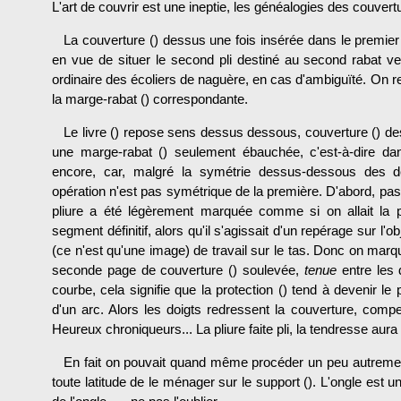
L'art de couvrir est une ineptie, les généalogies des couvert
La couverture () dessus une fois insérée dans le premier 
en vue de situer le second pli destiné au second rabat ver
ordinaire des écoliers de naguère, en cas d'ambiguïté. On r
la marge-rabat () correspondante.
Le livre () repose sens dessus dessous, couverture () d
une marge-rabat () seulement ébauchée, c'est-à-dire dans
encore, car, malgré la symétrie dessus-dessous des de
opération n'est pas symétrique de la pre­mière. D'abord, pas 
pliure a été légère­ment marquée comme si on allait la pr
segment définitif, alors qu'il s'agissait d'un repérage sur l'o
(ce n'est qu'une image) de travail sur le tas. Donc on marq
seconde page de couverture () soulevée,
tenue
entre les 
courbe, cela signifie que la pro­tection () tend à devenir le
d'un arc. Alors les doigts redressent la couverture, co
Heureux chroniqueurs... La pliure faite pli, la tendresse aura
En fait on pouvait quand même procéder un peu autrement.
toute latitude de le ménager sur le support (). L'ongle est un