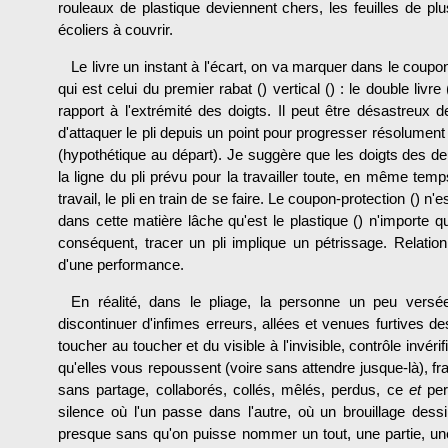
rouleaux de plas­tique deviennent chers, les feuilles de pl
écoliers à couvrir.
Le livre un instant à l'écart, on va marquer dans le coupon 
qui est celui du premier rabat () vertical () : le double livre 
rapport à l'extrémité des doigts. Il peut être désastreux de 
d'attaquer le pli depuis un point pour progresser résolument
(hypothétique au départ). Je suggère que les doigts des d
la ligne du pli prévu pour la travailler toute, en même temps
travail, le pli en train de se faire. Le coupon-protection () n
dans cette matière lâche qu'est le plastique () n'importe 
conséquent, tracer un pli implique un pétrissage. Relatio
d'une performance.
En réalité, dans le pliage, la personne un peu versée
discontinuer d'infimes erreurs, allées et venues furtives 
toucher au toucher et du visible à l'invisible, contrôle invé
qu'elles vous repoussent (voire sans attendre jusque-là), f
sans partage, collaborés, collés, mêlés, perdus, ce
et
per
silence où l'un passe dans l'autre, où un brouillage dess
presque sans qu'on puisse nommer un tout, une partie, une