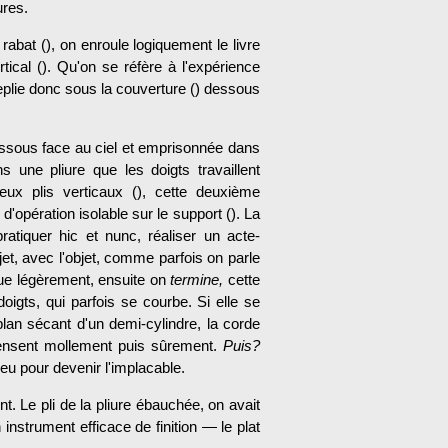
ures.
rabat (), on enroule logiquement le livre
tical (). Qu'on se réfère à l'expérience
eplie donc sous la couverture () dessous
essous face au ciel et emprisonnée dans
 une pliure que les doigts travaillent
ux plis verticaux (), cette deuxième
d'opération isolable sur le support (). La
atiquer hic et nunc, réaliser un acte-
bjet, avec l'objet, comme par­fois on parle
ue légère­ment, ensuite on
termine,
cette
doigts, qui parfois se courbe. Si elle se
 plan sécant d'un demi-cylindre, la corde
mpensent mollement puis sûrement.
Puis?
 eu pour devenir l'implacable.
 Le pli de la pliure ébauchée, on avait
 instrument efficace de finition — le plat