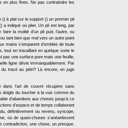
us en plus fines. Ne pas contraindre les
() à plat sur le support () un premier pli
() a indiqué où plier. Un pli est long, par
faire la moitié d'un pli puis l'autre, ou
 ou tant bien que mal vers un autre point
eux mains s'empa­rent d'emblée de toute
, tout en travaillant en quelque sorte le
'est pas une surface pure mais une feuille,
quelle ligne dévie immanquablement. Par
n du tracé au pétri? Là encore, on juge
 dans l'art de couvrir récu­père sans
des doigts du toucher à la vue comme du
rifiable d'abandons aux choses jusqu'à ce
ractions d'espace
et
de temps collaborant
du, définitivement ou revenu, syncope,
ine, où de quasi-choses s'anéantissent
 contra­diction, une chose, un
presque.