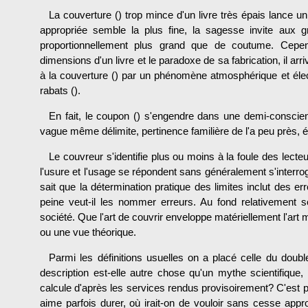
La couverture () trop mince d'un livre très épais lance un d
appropriée semble la plus fine, la sagesse invite aux 
proportionnellement plus grand que de coutume. Cepend
dimensions d'un livre et le paradoxe de sa fabrication, il arr
à la couverture () par un phénomène atmosphérique et élec
rabats ().
En fait, le coupon () s'engendre dans une demi-conscie
vague même délimite, pertinence familière de l'a peu près, é
Le couvreur s'identifie plus ou moins à la foule des lect
l'usure et l'usage se répondent sans généralement s'interrog
sait que la détermination pratique des limites inclut des er
peine veut-il les nommer erreurs. Au fond relativement soc
société. Que l'art de couvrir enveloppe matériellement l'art ma
ou une vue théorique.
Parmi les définitions usuelles on a placé celle du double
description est-elle autre chose qu'un mythe scientifique, u
calcule d'après les services rendus provisoire­ment? C'est po
aime parfois durer, où irait-on de vouloir sans cesse appr