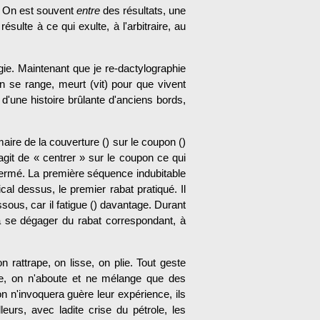
. On est souvent
entre
des résultats, une
 résulte à ce qui exulte, à l'arbitraire, au
ogie. Maintenant que je re-dactylographie
n se range, meurt (vit) pour que vivent
d'une histoire brûlante d'anciens bords,
ire de la couver­ture () sur le coupon ()
s'agit de « centrer » sur le coupon ce qui
() fermé. La première séquence indubitable
ical dessus, le premier rabat pratiqué. Il
sous, car il fatigue () davantage. Durant
t à se dégager du rabat correspondant, à
 rattrape, on lisse, on plie. Tout geste
aire, on n'aboute et ne mélange que des
n n'invoquera guère leur expérience, ils
eurs, avec ladite crise du pétrole, les