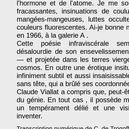
l'hormone et de l'atome. Je me s
fracassantes, insinuations de coul
mangées-mangeuses, luttes occulte
couleurs fluorescentes. Ai-je bonne 
en 1966, à la galerie A .
Cette poésie infraviscérale sem
désalourdie de son ensevelissement
— et projetée dans les terres vie
cosmos. En outre une érotique insit
infiniment subtil et aussi insaisissa
sans tête, qui a brûlé ses coordonné
Claude Viallat a compris que, peut-êt
du génie. En tout cas , il possède 
un tempérament délié et une visi
inventer.
Transcription numérique de C. de Trogof