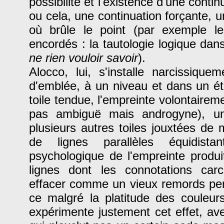
possibilité et l'existence d'une contin
ou cela, une continuation forçante, u
où brûle le point (par exemple le
encordés : la tautologie logique dan
ne rien vouloir savoir
).
Alocco, lui, s'installe narcissiqu
d'emblée, à un niveau et dans un état
toile tendue, l'empreinte volontaire
pas ambiguë mais androgyne), un
plusieurs autres toiles jouxtées de
de lignes parallèles équidist
psychologique de l'empreinte produ
lignes dont les connotations carcé
effacer comme un vieux remords per
ce malgré la platitude des couleur
expérimente justement cet effet, av