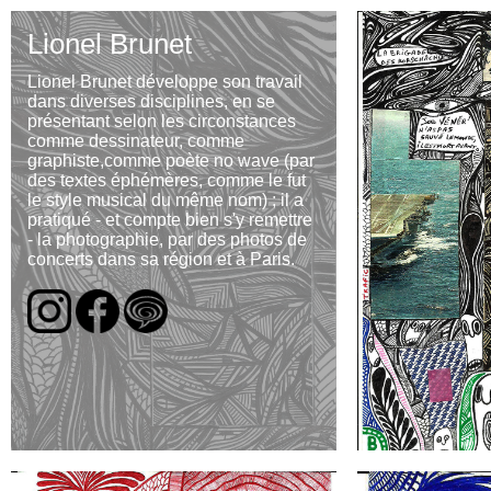
Lionel Brunet
Lionel Brunet développe son travail
dans diverses disciplines, en se
présentant selon les circonstances
comme dessinateur, comme
graphiste,comme poète no wave (par
des textes éphémères, comme le fut
le style musical du même nom) ; il a
pratiqué - et compte bien s'y remettre
- la photographie, par des photos de
concerts dans sa région et à Paris.