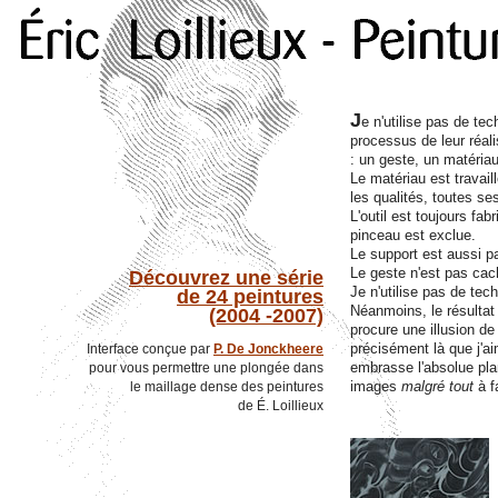
J
e n'utilise pas de te
processus de leur réali
: un geste, un matériau
Le matériau est travail
les qualités, toutes ses
L'outil est toujours fab
pinceau est exclue.
Le support est aussi pa
Le geste n'est pas cach
Découvrez une série
Je n'utilise pas de tec
de 24 peintures
Néanmoins, le résultat
(2004 -2007)
procure une illusion de 
précisément là que j'a
Interface conçue par
P. De Jonckheere
embrasse l'absolue plan
pour vous permettre une plongée dans
images
malgré tout
à fa
le maillage dense des peintures
de É. Loillieux