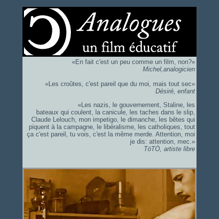
«En fait c'est un peu comme un film, non?»
Michel,analogicien
«Les croûtes, c'est pareil que du moi, mais tout sec»
Désiré, enfant
«Les nazis, le gouvernement, Staline, les
bateaux qui coulent, la canicule, les taches dans le slip,
Claude Lelouch, mon impetigo, le dimanche, les bêtes qui
piquent à la campagne, le libéralisme, les catholiques, tout
ça c'est pareil, tu vois, c'est la même merde. Attention, moi
je dis: attention, mec.»
TöTÖ, artiste libre