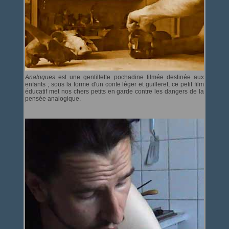
Analogues
est une gentillette pochadine filmée destinée aux
enfants ; sous la forme d'un conte léger et guilleret, ce petit film
éducatif met nos chers petits en garde contre les dangers de la
pensée analogique.