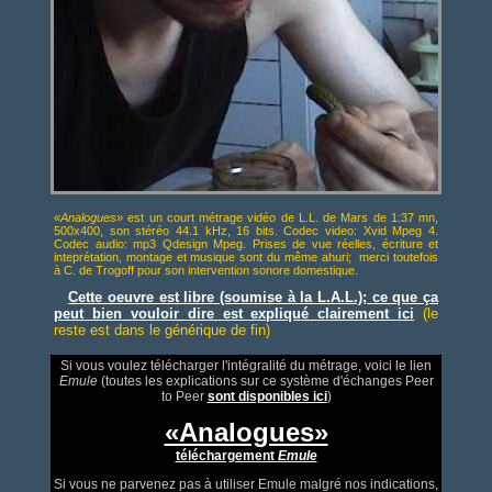
«Analogues»
est un court métrage vidéo de L.L. de Mars de 1:37 mn,
500x400, son stéréo 44.1 kHz, 16 bits. Codec video: Xvid Mpeg 4.
Codec audio: mp3 Qdesign Mpeg. Prises de vue réelles, écriture et
inteprétation, montage et musique sont du même ahuri; merci toutefois
à C. de Trogoff pour son intervention sonore domestique.
Cette oeuvre est libre (soumise à la L.A.L.); ce que ça
peut bien vouloir dire est expliqué clairement ici
(le
reste est dans le générique de fin)
S
i vous voulez télécharger l'intégralité du métrage, voici le lien
Emule
(toutes les explications sur ce système d'échanges Peer
to Peer
sont disponibles ici
)
«Analogues»
téléchargement
Emule
Si vous ne parvenez pas à utiliser Emule malgré nos indications,