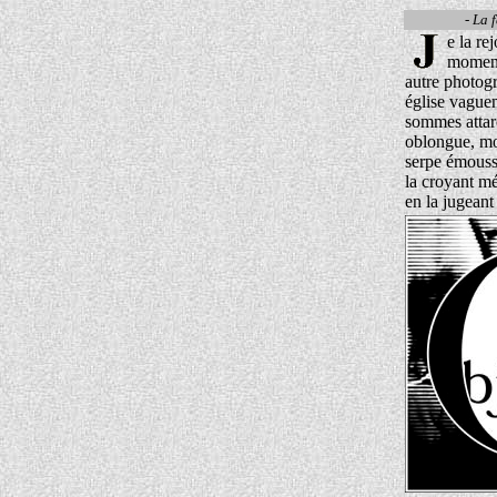
- La 
e la re
moment 
autre photogr
église vague
sommes attard
oblongue, mol
serpe émoussé
la croyant mé
en la jugean