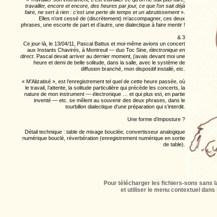
travailler, encore et encore, des heures par jour, ce que l’on sait déjà
faire, ne sert à rien : c’est une perte de temps et un abrutissement
».
Elles n’ont cessé de (discrètement) m’accompagner, ces deux
phrases, une escorte de part et d’autre, une dialectique à faire mentir !
& 3
Ce jour-là, le 13/04/11, Pascal Battus et moi-même avions un concert
aux Instants Chavirés, à Montreuil — duo Toc Sine,
électronique en
direct
. Pascal devait arriver au dernier moment, j’avais devant moi une
heure et demi de belle solitude, dans la salle, avec le système de
diffusion branché, mon dispositif installé, etc.
« M’Alizatisé », est l’enregistrement tel quel de cette heure passée, où
le travail, l’attente, la solitude particulière qui précède les concerts, la
nature de mon instrument — électronique … et qui plus est, en partie
inventé — etc. se mêlent au souvenir des deux phrases, dans le
tourbillon dialectique d’une préparation qui s’interdit.
Une forme d’imposture ?
Détail technique : table de mixage bouclée, convertisseur analogique
numérique bouclé, réverbération (enregistrement numérique en sortie
de table).
Pour télécharger les fichiers-sons sans la
et utiliser le menu contextuel dans 