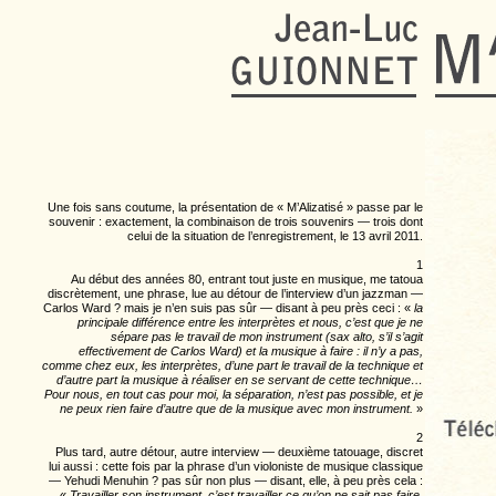
Une fois sans coutume, la présentation de « M’Alizatisé » passe par le
souvenir : exactement, la combinaison de trois souvenirs — trois dont
celui de la situation de l’enregistrement, le 13 avril 2011.
1
Au début des années 80, entrant tout juste en musique, me tatoua
discrètement, une phrase, lue au détour de l’interview d’un jazzman —
Carlos Ward ? mais je n’en suis pas sûr — disant à peu près ceci : «
la
principale différence entre les interprètes et nous, c’est que je ne
sépare pas le travail de mon instrument (sax alto, s’il s’agit
effectivement de Carlos Ward) et la musique à faire : il n’y a pas,
comme chez eux, les interprètes, d’une part le travail de la technique et
d’autre part la musique à réaliser en se servant de cette technique…
Pour nous, en tout cas pour moi, la séparation, n’est pas possible, et je
ne peux rien faire d’autre que de la musique avec mon instrument.
»
2
Plus tard, autre détour, autre interview — deuxième tatouage, discret
lui aussi : cette fois par la phrase d’un violoniste de musique classique
— Yehudi Menuhin ? pas sûr non plus — disant, elle, à peu près cela :
«
Travailler son instrument, c’est travailler ce qu’on ne sait pas faire,