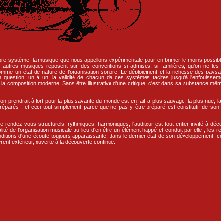
re système, la musique que nous appellons expérimentale pour en brimer le moins possible 
s autres musiques reposent sur des conventions si admises, si familières, qu'on ne le
mme un état de nature de l'organisation sonore. Le déploiement et la richesse des pays
 question, un à un, la validité de chacun de ces systèmes tacites jusqu'à l'enfouisseme
a composition moderne. Sans être illustrative d'une critique, c'est dans sa substance même 
n prendrait à tort pour la plus savante du monde est en fait la plus sauvage, la plus nue, la
réparés ; et ceci tout simplement parce que ne pas y être préparé est constitutif de son 
de rendez-vous structurels, rythmiques, harmoniques, l'auditeur est tout entier invité à déc
ité de l'organisation musicale au lieu d'en être un élément happé et conduit par elle ; les 
onditions d'une écoute toujours apparaissante, dans le dernier état de son développement, c
rent extérieur, ouverte à la découverte continue.