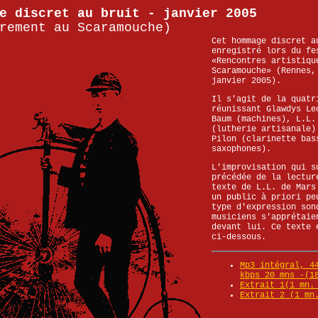
e discret au bruit - janvier 2005
rement au Scaramouche)
Cet hommage discret a
enregistré lors du fe
«Rencontres artistiqu
Scaramouche» (Rennes,
janvier 2005).
Il s'agit de la quatr
réunissant Glawdys Le
Baum (machines), L.L.
(lutherie artisanale)
Pilon (clarinette bas
saxophones).
L'improvisation qui s
précédée de la lectur
texte de L.L. de Mars
un public à priori pe
type d'expression son
musiciens s'apprétaie
devant lui. Ce texte 
ci-dessous.
Mp3 intégral, 4
kbps 20 mns -(1
Extrait 1(1 mn.
Extrait 2 (1 mn