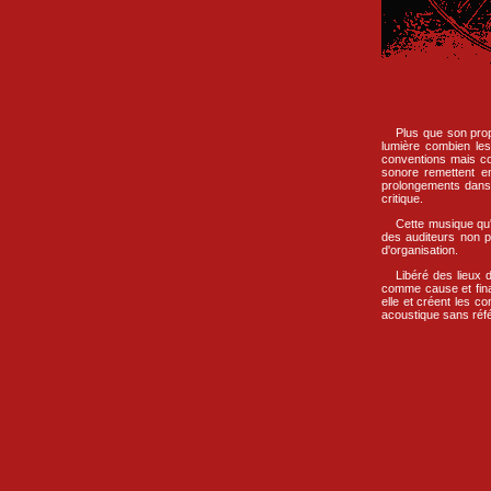
Plus que son prop
lumière combien le
conventions mais co
sonore remettent en
prolongements dans l
critique.
Cette musique qu'o
des auditeurs non p
d'organisation.
Libéré des lieux 
comme cause et final
elle et créent les c
acoustique sans réfé