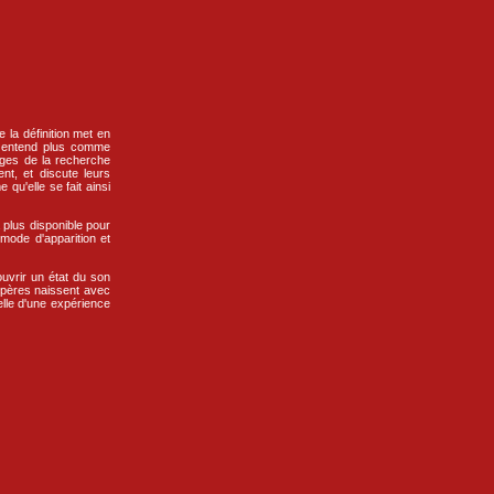
la définition met en
s entend plus comme
ages de la recherche
nt, et discute leurs
qu'elle se fait ainsi
 plus disponible pour
mode d'apparition et
ouvrir un état du son
repères naissent avec
elle d'une expérience