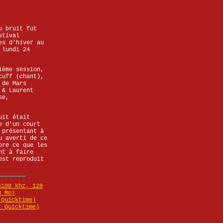
u bruit fut
stival
es d'hiver au
 lundi 24
ième session,
cuff (chant),
 de Mars
 & Laurent
se,
uit était
e d'un court
 présentant à
u averti de ce
ore ce que les
nt à faire
est reproduit
4100 khz, 128
8 Mo)
 Quicktime)
. Quicktime)