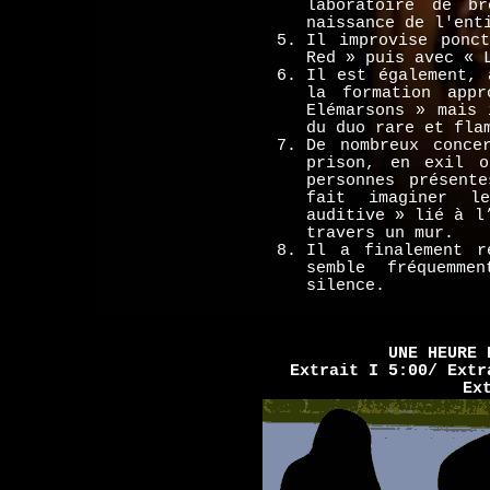
laboratoire de b
naissance de l'ent
Il improvise ponc
Red » puis avec « 
Il est également, 
la formation appr
Elémarsons » mais 
du duo rare et fla
De nombreux conce
prison, en exil o
personnes présent
fait imaginer l
auditive » lié à l
travers un mur.
Il a finalement r
semble fréquemme
silence.
UNE HEURE 
Extrait I 5:00/ Extr
Ex