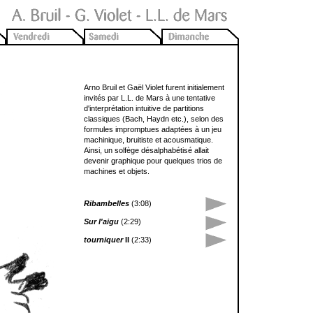
Arno Bruil et Gaël Violet furent initialement
invités par L.L. de Mars à une tentative
d'interprétation intuitive de partitions
classiques (Bach, Haydn etc.), selon des
formules impromptues adaptées à un jeu
machinique, bruitiste et acousmatique.
Ainsi, un solfège désalphabétisé allait
devenir graphique pour quelques trios de
machines et objets.
Ribambelles
(3:08)
Sur l'aigu
(2:29)
tourniquer
II
(2:33)