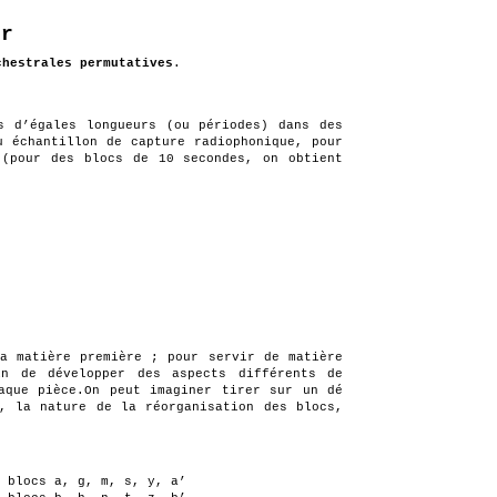
ur
chestrales permutatives
.
s d’égales longueurs (ou périodes) dans des
u échantillon de capture radiophonique, pour
 (pour des blocs de 10 secondes, on obtient
a matière première ; pour servir de matière
n de développer des aspects différents de
aque pièce.On peut imaginer tirer sur un dé
, la nature de la réorganisation des blocs,
 blocs a, g, m, s, y, a’