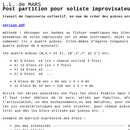
L.L. de MARS
Post partition pour soliste improvisate
travail de tapisserie collectif, en vue de créer des pièces or
version pdf
méthode : découper sur bandes ou fichier numériques des bloc
ensembles de solos improvisés sur un même instrument, objet o
composer (n) x quatre pièces, elles-mêmes d’égales longueurs
quatre pièces de 6 minutes):
les quatre pièces (W,X,Y et Z), (W',X',Y' et Z') etc.
W) 9 blocs x4 (x4 = chacun utilisé 4 fois)
X) 12 blocs x3 (x3 = 3 fois)
Y) 18 blocs x2 ...
Z) 6 blocs x6 ...
9 blocs de 10 sec = 90 sec x 4 = 6 mn
12 blocs de 10 sec = 120 sec x 3 = 6 mn
écrire les séries possibles une fois les choix établis dans l
il faut créer 36blocs de 10 secs, sériés par familles, afi
l’articulation, ou des enchainements,ou des matières, pour ch
les six caractéristiques qui vont orienter, pour chaque pièce
tirer aux dés les blocs utilisés par pièces etc. :
exemple de matrice expressive des blocs :
jeu des intensités ------------------------------------ 6