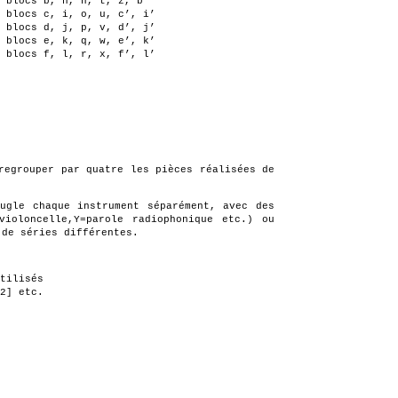
 blocs b, h, n, t, z, b’
6 blocs c, i, o, u, c’, i’
6 blocs d, j, p, v, d’, j’
6 blocs e, k, q, w, e’, k’
6 blocs f, l, r, x, f’, l’
regrouper par quatre les pièces réalisées de
ugle chaque instrument séparément, avec des
violoncelle,Y=parole radiophonique etc.) ou
 de séries différentes.
tilisés
2] etc.