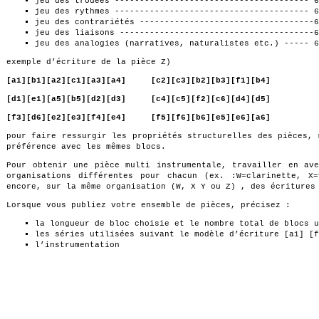
jeu des trouées --------------------------------------- 6
jeu des rythmes --------------------------------------- 
jeu des contrariétés -----------------------------------
jeu des liaisons ---------------------------------------
jeu des analogies (narratives, naturalistes etc.) ----- 
exemple d’écriture de la pièce Z)
[a1][b1][a2][c1][a3][a4] [c2][c3][b2][b3][f1][b4]
[d1][e1][a5][b5][d2][d3] [c4][c5][f2][c6][d4][d5]
[f3][d6][e2][e3][f4][e4] [f5][f6][b6][e5][e6][a6]
pour faire ressurgir les propriétés structurelles des pièces, 
préférence avec les mêmes blocs.
Pour obtenir une pièce multi instrumentale, travailler en ave
organisations différentes pour chacun (ex. :W=clarinette, X=
encore, sur la même organisation (W, X Y ou Z) , des écritures
Lorsque vous publiez votre ensemble de pièces, précisez :
la longueur de bloc choisie et le nombre total de blocs u
les séries utilisées suivant le modèle d’écriture [a1] [f
l’instrumentation