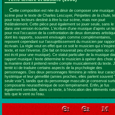
C
ette composition est née du désir de composer une musique
scène pour le texte de Charles Lescuyer,
Péripéties de la chute
, t
pour trois lecteurs destiné à être lu sur scène, mais non joué
théâtralement. Cette pièce peut également se jouer seule, sans le 
dans une version écourtée. L'écriture d'une musique d'après un tex
pour moi l'occasion de la confrontation de deux domaines artistiq
dont les rapports, souvent envisagés comme complémentaires,
reposent cependant sur l'assujettissement du musicien par rappor
écrivain. La règle veut en effet que ce soit le musicien qui s'inspire
texte, et non l'inverse. (De fait on trouverait peu d'exemples où un 
est écrit pour une musique). Ce statut particulier de la musique da
rapport musique / texte détermine le musicien à opérer des choix
la manière dont il prétend rendre compte musicalement du texte. J
tenté ici de traduire certains aspects de la psychologie des
personnages. Des deux personnages féminins je retins leur carac
hystérique et leur gémellité (amies proches, elles parlent souvent 
seule voix"), tandis que du personnage masculin je conservai surto
composante neurasthénique de son tempérament. Enfin, je fus
également sensible, dans ce texte, à l'évocation des éléments nat
tels que le vent ou l'eau.