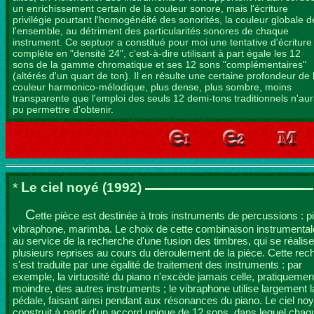
un enrichissement certain de la couleur sonore, mais l'écriture
privilégie pourtant l'homogénéité des sonorités, la couleur globale d
l'ensemble, au détriment des particularités sonores de chaque
instrument. Ce septuor a constitué pour moi une tentative d'écriture
complète en "densité 24", c'est-à-dire utilisant à part égale les 12
sons de la gamme chromatique et ses 12 sons "complémentaires"
(altérés d'un quart de ton). Il en résulte une certaine profondeur de 
couleur harmonico-mélodique, plus dense, plus sombre, moins
transparente que l'emploi des seuls 12 demi-tons traditionnels n'aur
pu permettre d'obtenir.
L
*
e ciel noyé
(1992)
C
ette pièce est destinée à trois instruments de percussions : p
vibraphone, marimba. Le choix de cette combinaison instrumental
au service de la recherche d'une fusion des timbres, qui se réalise
plusieurs reprises au cours du déroulement de la pièce. Cette rec
s'est traduite par une égalité de traitement des instruments : par
exemple, la virtuosité du piano n'excède jamais celle, pratiquemen
moindre, des autres instruments ; le vibraphone utilise largement l
pédale, faisant ainsi pendant aux résonances du piano. Le ciel noy
construit à partir d'un accord unique de 12 sons, dans lequel cha