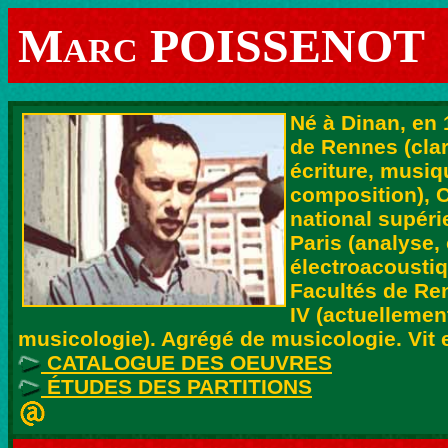
M
POISSENOT
ARC
Né à Dinan, en 
de Rennes (clar
écriture, musi
composition), 
national supér
Paris (analyse,
électroacoustiq
Facultés de Ren
IV (actuellemen
musicologie). Agrégé de musicologie. Vit et
CATALOGUE DES OEUVRES
ÉTUDES DES PARTITIONS