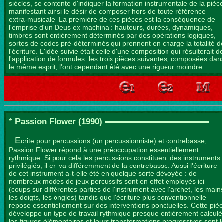
siècles, se contente d'indiquer la formation instrumentale de la pièc
manifestant ainsi le désir de composer hors de toute référence
extra-musicale. La première de ces pièces est la conséquence de
l'emprise d'un Deus ex machina : hauteurs, durées, dynamiques,
timbres sont entièrement déterminés par des opérations logiques,
sortes de codes pré-déterminés qui prennent en charge la totalité d
l'écriture. L'idée suivie était celle d'une composition qui résulterait d
l'application de formules. les trois pièces suivantes, composées dan
le même esprit, l'ont cependant été avec une rigueur moindre.
P
*
assion Flower
(1990)
E
crite pour percussions (un percussionniste) et contrebasse,
Passion Flower répond à une préoccupation essentiellement
rythmique. Si pour cela les percussions constituent des instruments
privilégiés, il en va différemment de la contrebasse. Aussi l'écriture
de cet instrument a-t-elle été en quelque sorte dévoyée : de
nombreux modes de jeux percussifs sont en effet employés ici
(coups sur différentes parties de l'instrument avec l'archet, les main
les doigts, les ongles) tandis que l'écriture plus conventionnelle
repose essentiellement sur des interventions ponctuelles. Cette piè
développe un type de travail rythmique presque entièrement calculé
les figures élémentaires et leurs transformations progressives sont l