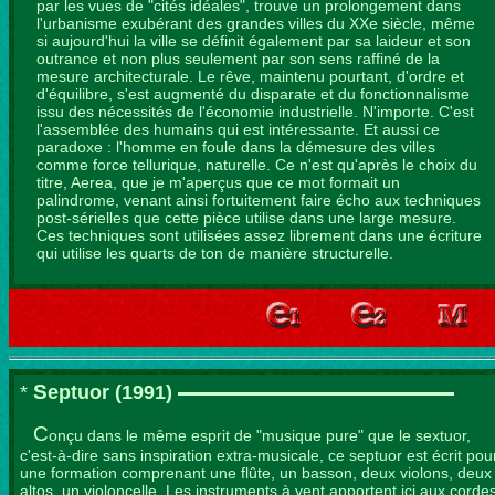
par les vues de "cités idéales", trouve un prolongement dans
l'urbanisme exubérant des grandes villes du XXe siècle, même
si aujourd'hui la ville se définit également par sa laideur et son
outrance et non plus seulement par son sens raffiné de la
mesure architecturale. Le rêve, maintenu pourtant, d'ordre et
d'équilibre, s'est augmenté du disparate et du fonctionnalisme
issu des nécessités de l'économie industrielle. N'importe. C'est
l'assemblée des humains qui est intéressante. Et aussi ce
paradoxe : l'homme en foule dans la démesure des villes
comme force tellurique, naturelle. Ce n'est qu'après le choix du
titre, Aerea, que je m'aperçus que ce mot formait un
palindrome, venant ainsi fortuitement faire écho aux techniques
post-sérielles que cette pièce utilise dans une large mesure.
Ces techniques sont utilisées assez librement dans une écriture
qui utilise les quarts de ton de manière structurelle.
S
*
eptuor
(1991)
C
onçu dans le même esprit de "musique pure" que le sextuor,
c'est-à-dire sans inspiration extra-musicale, ce septuor est écrit pou
une formation comprenant une flûte, un basson, deux violons, deux
altos, un violoncelle. Les instruments à vent apportent ici aux corde