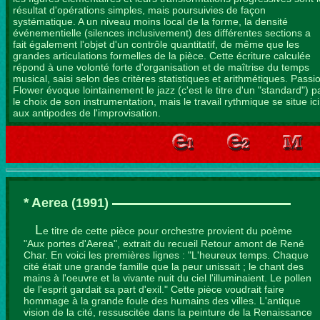
résultat d'opérations simples, mais poursuivies de façon
systématique. A un niveau moins local de la forme, la densité
événementielle (silences inclusivement) des différentes sections a
fait également l'objet d'un contrôle quantitatif, de même que les
grandes articulations formelles de la pièce. Cette écriture calculée
répond à une volonté forte d'organisation et de maîtrise du temps
musical, saisi selon des critères statistiques et arithmétiques. Passi
Flower évoque lointainement le jazz (c'est le titre d'un "standard") p
le choix de son instrumentation, mais le travail rythmique se situe ici
aux antipodes de l'improvisation.
* A
erea
(1991)
L
e titre de cette pièce pour orchestre provient du poème
"Aux portes d'Aerea", extrait du recueil Retour amont de René
Char. En voici les premières lignes : "L'heureux temps. Chaque
cité était une grande famille que la peur unissait ; le chant des
mains à l'oeuvre et la vivante nuit du ciel l'illuminaient. Le pollen
de l'esprit gardait sa part d'exil." Cette pièce voudrait faire
hommage à la grande foule des humains des villes. L'antique
vision de la cité, ressuscitée dans la peinture de la Renaissance