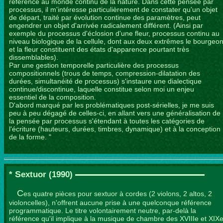
référence au monde continu de la nature. Dans cette pensée par
processus, il m'intéresse particulièrement de constater qu'un objet
de départ, traité par évolution continue des paramètres, peut
engendrer un objet d'arrivée radicalement différent. (Ainsi par
exemple du processus d'éclosion d'une fleur, processus continu au
niveau biologique de la cellule, dont aux deux extrêmes le bourgeo
et la fleur constituent des états d'apparence pourtant très
dissemblables).
Par une gestion temporelle particulière des processus
compositionnels (trous de temps, compression-dilatation des
durées, simultanéité de processus) s'instaure une dialectique
continue/discontinue, laquelle constitue selon moi un enjeu
essentiel de la composition.
D'abord marqué par les problématiques post-sérielles, je me suis
peu à peu dégagé de celles-ci, en allant vers une généralisation de
la pensée par processus s'étendant à toutes les catégories de
l'écriture (hauteurs, durées, timbres, dynamique) et à la conception
de la forme. "
S
*
extuor
(1990)
C
es quatre pièces pour sextuor à cordes (2 violons, 2 altos, 2
violoncelles), n'offrent aucune prise à une quelconque référence
programmatique. Le titre volontairement neutre, par-delà la
référence qu'il implique à la musique de chambre des XVIIIe et XIX