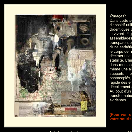
'
P
arages
':
Dans cette sé
dispositif ut
d'identiques 
le vivant: Fig
assemblages
transparences
d'une esthéti
le corps de 
décimer une p
stabilité. L'hu
dans mon atel
même une alt
supports imp
photocopiés,
rapide des e
décollement
Au bout d'un
transformati
évidentes.
(Pour voir u
votre souris