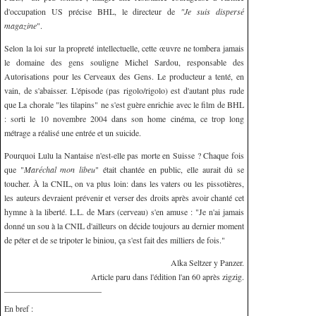
d'occupation US précise BHL, le directeur de
"Je suis dispersé
magazine
".
Selon la loi sur la propreté intellectuelle, cette œuvre ne tombera jamais
le domaine des gens souligne Michel Sardou, responsable des
Autorisations pour les Cerveaux des Gens. Le producteur a tenté, en
vain, de s'abaisser. L'épisode (pas rigolo/rigolo) est d'autant plus rude
que La chorale "les tilapins" ne s'est guère enrichie avec le film de BHL
: sorti le 10 novembre 2004 dans son home cinéma, ce trop long
métrage a réalisé une entrée et un suicide.
Pourquoi Lulu la Nantaise n'est-elle pas morte en Suisse ? Chaque fois
que "
Maréchal mon libeu
" était chantée en public, elle aurait dû se
toucher. À la CNIL, on va plus loin: dans les vaters ou les pissotières,
les auteurs devraient prévenir et verser des droits après avoir chanté cet
hymne à la liberté. L.L. de Mars (cerveau) s'en amuse : "Je n'ai jamais
donné un sou à la CNIL d'ailleurs on décide toujours au dernier moment
de péter et de se tripoter le biniou, ça s'est fait des milliers de fois."
Alka Seltzer y Panzer.
Article paru dans l'édition l'an 60 après zigzig.
En bref :