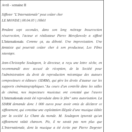
Avril - semaine II
Siffloter "L'Internationale" peut coûter cher
LE MONDE | 08.04.05 | 18h01
Pendant sept secondes, dans son long métrage Insurrection
résurrection, l'acteur et réalisateur Pierre Merejkowsky a siffloté
L'Internationale
. Comme ça, au débotté. Une improvisation. Une
fantaisie qui pourrait coûter cher à son producteur, Les Films
sauvages.
Jean-Christophe Soulageon, le directeur, a reçu une lettre sèche, en
recommandé avec accusé de réception, de la Société pour
l'administration du droit de reproduction mécanique des auteurs
compositeurs et éditeurs (SDRM), qui gère les droits d'auteur sur les
supports cinématographiques."Au cours d'un contrôle dans les salles
de cinéma, nos inspecteurs musicaux ont constaté que l'œuvre
L'Internationale
avait été reproduite dans le film" sans autorisation. La
SDRM demande donc 1 000 euros pour avoir omis de déclarer ce
sifflotement, qui constitue une exploitation illégale d'une musique éditée
par la société Le Chant du monde. M. Soulageon ignorait qu'un
sifflotement valait chanson. Pis, il ne savait pas non plus que
L'Internationale, dont la musique a été écrite par Pierre Degeyter