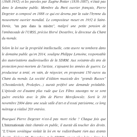
(1848-1932) et les paroles par Eugène Pottier (1816-1887), n'était pas
dans le domaine public. Membre du Parti ouvrier français, Pierre
Degeyter a composé en 1888 ce qui est devenu par la suite l'hymne du
mouvement ouvrier mondial. Le compositeur meurt en 1932 à Saint-
Denis, "
un peu dans la misère
", malgré une petite pension de
l'ambassade de l'URSS, précise Hervé Desarbre, le directeur du Chant
du monde.
Selon la loi sur la propriété intellectuelle, cette œuvre ne tombera dans
le domaine public qu'en 2014, souligne Philippe Lemoine, responsable
des autorisations audiovisuelles de la SDRM. Aux soixante-dix ans de
protection post-mortem de l'artiste, s'ajoutent les années de guerre. Le
producteur a tenté, en vain, de négocier, en proposant 150 euros au
Chant du monde. La société d'édition musicale des "grands Russes"
(Chostakovitch, Prokofiev...) aurait préféré une demande préalable.
L'épisode est d'autant plus rude que Les Films sauvages ne se sont
guère enrichis avec le film de Pierre Merejkowsky. Sorti le 10
novembre 2004 dans une seule salle d'art et d'essai parisienne, ce long
métrage a réalisé 203 entrées.
Pourquoi Pierre Degeyter n'est-il pas mort riche ? Chaque fois que
L'Internationale
était chantée en public, il aurait dû toucher des droits.
"L'Union soviétique violait la loi en ne redistribuant rien aux ayants