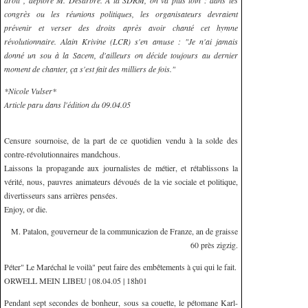
droit", déplore M. Desarbre. A la SDRM, on va plus loin : dans les
congrès ou les réunions politiques, les organisateurs devraient
prévenir et verser des droits après avoir chanté cet hymne
révolutionnaire. Alain Krivine (LCR) s'en amuse : "Je n'ai jamais
donné un sou à la Sacem, d'ailleurs on décide toujours au dernier
moment de chanter, ça s'est fait des milliers de fois."
*Nicole Vulser*
Article paru dans l'édition du 09.04.05
Censure sournoise, de la part de ce quotidien vendu à la solde des
contre-révolutionnaires mandchous.
Laissons la propagande aux journalistes de métier, et rétablissons la
vérité, nous, pauvres animateurs dévoués de la vie sociale et politique,
divertisseurs sans arrières pensées.
Enjoy, or die.
M. Patalon, gouverneur de la communicazion de Franze, an de graisse
60 près zigzig.
Péter" Le Maréchal le voilà" peut faire des embêtements à çui qui le fait.
ORWELL MEIN LIBEU | 08.04.05 | 18h01
Pendant sept secondes de bonheur, sous sa couette, le pétomane Karl-