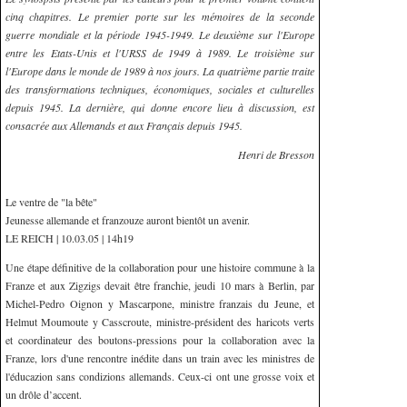
cinq chapitres. Le premier porte sur les mémoires de la seconde
guerre mondiale et la période 1945-1949. Le deuxième sur l'Europe
entre les Etats-Unis et l'URSS de 1949 à 1989. Le troisième sur
l'Europe dans le monde de 1989 à nos jours. La quatrième partie traite
des transformations techniques, économiques, sociales et culturelles
depuis 1945. La dernière, qui donne encore lieu à discussion, est
consacrée aux Allemands et aux Français depuis 1945.
Henri de Bresson
Le ventre de "la bête"
Jeunesse allemande et franzouze auront bientôt un avenir.
LE REICH | 10.03.05 | 14h19
Une étape définitive de la collaboration pour une histoire commune à la
Franze et aux Zigzigs devait être franchie, jeudi 10 mars à Berlin, par
Michel-Pedro Oignon y Mascarpone, ministre franzais du Jeune, et
Helmut Moumoute y Casscroute, ministre-président des haricots verts
et coordinateur des boutons-pressions pour la collaboration avec la
Franze, lors d'une rencontre inédite dans un train avec les ministres de
l'éducazion sans condizions allemands. Ceux-ci ont une grosse voix et
un drôle d’accent.