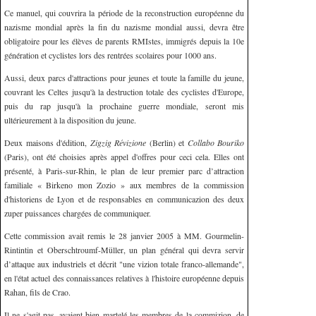
Ce manuel, qui couvrira la période de la reconstruction européenne du
nazisme mondial après la fin du nazisme mondial aussi, devra être
obligatoire pour les élèves de parents RMIstes, immigrés depuis la 10e
génération et cyclistes lors des rentrées scolaires pour 1000 ans.
Aussi, deux parcs d'attractions pour jeunes et toute la famille du jeune,
couvrant les Celtes jusqu'à la destruction totale des cyclistes d'Europe,
puis du rap jusqu'à la prochaine guerre mondiale, seront mis
ultérieurement à la disposition du jeune.
Deux maisons d'édition,
Zigzig Révizione
(Berlin) et
Collabo Bouriko
(Paris), ont été choisies après appel d'offres pour ceci cela. Elles ont
présenté, à Paris-sur-Rhin, le plan de leur premier parc d’attraction
familiale « Birkeno mon Zozio » aux membres de la commission
d'historiens de Lyon et de responsables en communicazion des deux
zuper puissances chargées de communiquer.
Cette commission avait remis le 28 janvier 2005 à MM. Gourmelin-
Rintintin et Oberschtroumf-Müller, un plan général qui devra servir
d’attaque aux industriels et décrit "une vizion totale franco-allemande",
en l'état actuel des connaissances relatives à l'histoire européenne depuis
Rahan, fils de Crao.
Il ne s'agit pas, avaient bien martelé les membres de la commizion, de