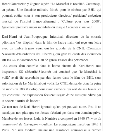
Henri Gourmelon y Oignon à pété "Le Maréchal le revoilà". Comme ça,
en pétant. Une fantaisie militaire filmée pour le cinéma par BHL qui
pourrait coûter cher à son producteur/ directeur/ président/ exécuteur
musical de l'institut franco-allemand : "Culture pour tous 2000",
également première major mondiale du disque à écouter si on veut.
Karl-Henri et Jean-Poupougne Intestinal, directeur de la chorale
pétomane "les tilapins" dans le film de l'autre nain, ont reçu une lettre
avec un timbre à gros yeux qui les gronde, de la CNIL (Comizion
Nazioanle d'Interdiczion des Libertés), qui gère les droits des industriels
sur les GSM/ ascenseurs/ Hall de gares/ Fesses des pétomanes.
"Au cours d'un contrôle dans le home cinéma de Karl-Henri, nos
inspecteurs SS (Sécurité-Sécurité) ont constaté que "le Maréchal le
voilà" avait été reproduite par des fesses dans le film du BHL sans
autorisation de Le Maréchal qui voilà. La CNIL demande donc la peine
de mort (ou 10000 zlotis) pour avoir caché ce qui sort de ses fesses, ce
qui constitue une exploitation fessière illégale d'une musique éditée par
la société "Bruits de bottes".
Ce neu-neu de Karl Henri ignorait qu'un pet pouvait nuire. Pis, il ne
savait pas non plus que ses fesses n'étaient pas dans son domaine privé.
Membre de ses fesses, Lulu la Nantaise a composé en 1940
l'hymne du
mouvement de libérazion mondiale
. Le compositeur meurt en 1945 à
Paris, "un peu tondue", malgré une résistance courageuse à l'armée