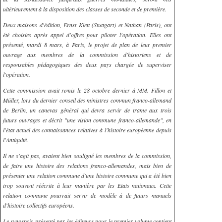
ultérieurement à la disposition des classes de seconde et de première.
Deux maisons d'édition, Ernst Klett (Stuttgart) et Nathan (Paris), ont
été choisies après appel d'offres pour piloter l'opération. Elles ont
présenté, mardi 8 mars, à Paris, le projet de plan de leur premier
ouvrage aux membres de la commission d'historiens et de
responsables pédagogiques des deux pays chargée de superviser
l'opération.
Cette commission avait remis le 28 octobre dernier à MM. Fillon et
Müller, lors du dernier conseil des ministres commun franco-allemand
de Berlin, un canevas général qui devra servir de trame aux trois
futurs ouvrages et décrit "une vision commune franco-allemande", en
l'état actuel des connaissances relatives à l'histoire européenne depuis
l'Antiquité.
Il ne s'agit pas, avaient bien souligné les membres de la commission,
de faire une histoire des relations franco-allemandes, mais bien de
présenter une relation commune d'une histoire commune qui a été bien
trop souvent réécrite à leur manière par les Etats nationaux. Cette
relation commune pourrait servir de modèle à de futurs manuels
d'histoire collectifs européens.
Le synospsis présenté par les éditeurs pour le premier volume contient