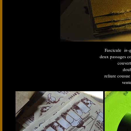
Fascicule
in-
deux passages co
couvert
doub
reliure cousue 
vent