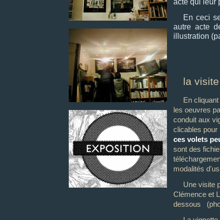
acte qui leur 
En ceci se
autre acte d
illustration (
la visit
En cliquant
les oeuvres pa
conduit aux vi
clicables pour
ces volets pe
sont des fichi
téléchargement
modalités d'u
Une visite 
Clémence et L.
dessous (phot
La vignette