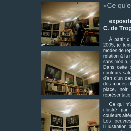
«Ce qu'e
exposit
C. de Trog
À partir d
2005, je ten
modes de rep
relation à la 
sans média, c
Dans cette p
couleurs satu
d'art d'un d
des modes de
place, noir 
représentatio
Ce qui m'
illustré pa
couleurs alté
Les oeuvre
l'illustratio