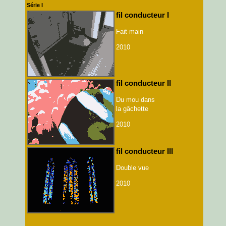
Série I
fil conducteur I
Fait main
2010
fil conducteur II
Du mou dans
la gâchette
2010
fil conducteur III
Double vue
2010