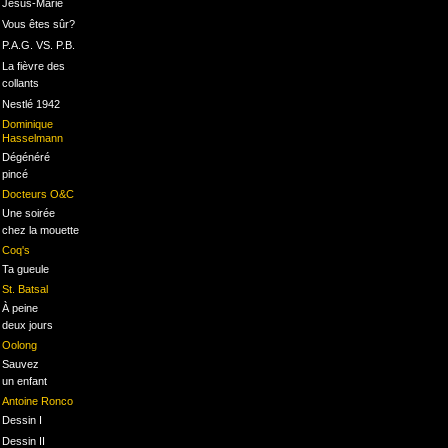
Jésus-Marie
Vous êtes sûr?
P.A.G. VS. P.B.
La fièvre des
collants
Nestlé 1942
Dominique
Hasselmann
Dégénéré
pincé
Docteurs O&C
Une soirée
chez la mouette
Coq's
Ta gueule
St. Batsal
À peine
deux jours
Oolong
Sauvez
un enfant
Antoine Ronco
Dessin I
Dessin II