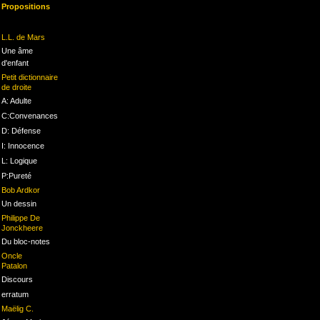
Propositions
L.L. de Mars
Une âme
d'enfant
Petit dictionnaire
de droite
A: Adulte
C:Convenances
D: Défense
I: Innocence
L: Logique
P:Pureté
Bob Ardkor
Un dessin
Philippe De
Jonckheere
Du bloc-notes
Oncle
Patalon
Discours
erratum
Maëlig C.