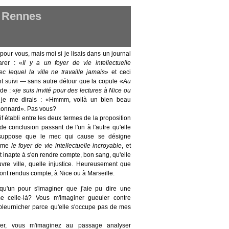
r Rennes
pour vous, mais moi si je lisais dans un journal
arer : «
Il y a un foyer de vie intellectuelle
c lequel la ville ne travaille jamais
» et ceci
 suivi — sans autre détour que la copule «
Au
de : «
je suis invité pour des lectures à Nice ou
 je me dirais : «Hmmm, voilà un bien beau
connard». Pas vous?
if établi entre les deux termes de la proposition
de conclusion passant de l'un à l'autre qu'elle
suppose que le mec qui cause se désigne
omme
le foyer de vie intellectuelle incroyable
, et
st inapte à s'en rendre compte, bon sang, qu'elle
uvre ville, quelle injustice. Heureusement que
sont rendus compte, à Nice ou à Marseille.
lqu'un pour s'imaginer que j'aie pu dire une
 celle-là? Vous m'imaginer gueuler contre
et pleurnicher parce qu'elle s'occupe pas de mes
er, vous m'imaginez au passage analyser