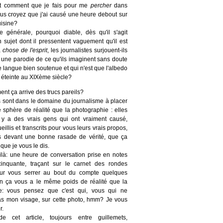
t comment que je fais pour me
percher
dans
us croyez que j'ai causé une heure debout sur
uisine?
 générale, pourquoi diable, dès qu'il s'agit
n sujet dont il pressentent vaguement qu'il est
a
chose de l'esprit
, les journalistes surjouent-ils
s une parodie de ce qu'ils imaginent sans doute
le langue bien soutenue et qui n'est que l'albedo
 éteinte au XIXème siècle?
nt ça arrive des trucs pareils?
s sont dans le domaine du journalisme à placer
sphère de réalité que la photographie : elles
il y a des vrais gens qui ont vraiment causé,
eillis et transcrits pour vous leurs vrais propos,
s devant une bonne rasade de vérité, que ça
 que je vous le dis.
là: une heure de conversation prise en notes
inquante, traçant sur le carnet des rondes
ur vous serrer au bout du compte quelques
en ça vous a le même poids de réalité que la
nte: vous pensez que c'est qui, vous qui ne
s mon visage, sur cette photo, hmm? Je vous
r.
 cet article, toujours entre guillemets,