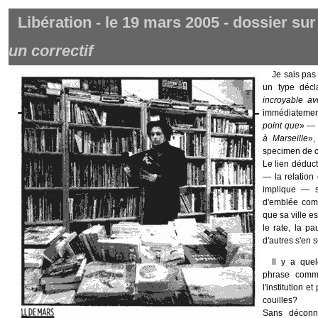
Libération - le 19 mars 2005 - dossier su
un correctif
Je sais pas 
un type décl
incroyable ave
immédiatement
point que
» — 
à Marseille
»,
specimen de 
Le lien déduct
— la relation 
implique — 
d'emblée c
que sa ville e
le rate, la pa
d'autres s'en 
Il y a que
phrase comme
l'institution 
couilles?
Sans déconn