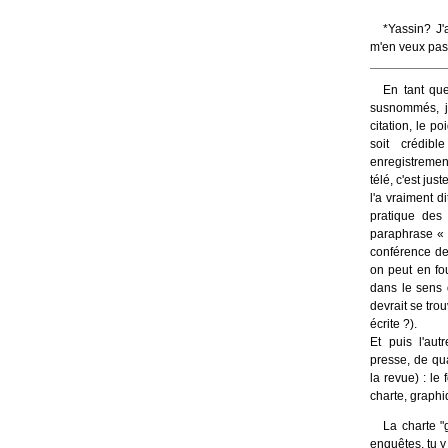
*Yassin? J'
m'en veux pas t
En tant qu
susnommés, je
citation, le po
soit crédibl
enregistremen
télé, c'est just
l'a vraiment di
pratique des
paraphrase « 
conférence dev
on peut en fo
dans le sens d
devrait se trou
écrite ?).
Et puis l'aut
presse, de qu
la revue) : le
charte, graphiq
La charte "
enquêtes, tu y