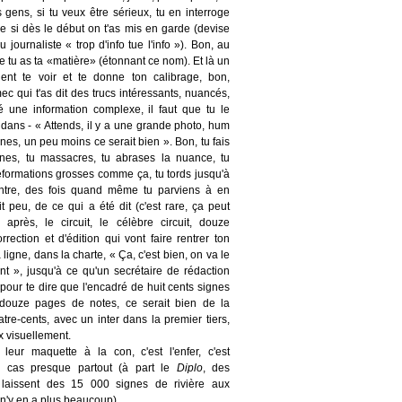
 gens, si tu veux être sérieux, tu en interroge
 si dès le début on t'as mis en garde (devise
u journaliste « trop d'info tue l'info »). Bon, au
 tu as ta «matière» (étonnant ce nom). Et là un
ient te voir et te donne ton calibrage, bon,
ec qui t'as dit des trucs intéressants, nuancés,
é une information complexe, il faut que tu le
 dans - « Attends, il y a une grande photo, hum
ignes, un peu moins ce serait bien ». Bon, tu fais
gnes, tu massacres, tu abrases la nuance, tu
éformations grosses comme ça, tu tords jusqu'à
ntre, des fois quand même tu parviens à en
it peu, de ce qui a été dit (c'est rare, ça peut
s après, le circuit, le célèbre circuit, douze
rection et d'édition qui vont faire rentrer ton
 ligne, dans la charte, « Ça, c'est bien, on va le
nt », jusqu'à ce qu'un secrétaire de rédaction
 pour te dire que l'encadré de huit cents signes
 douze pages de notes, ce serait bien de la
re-cents, avec un inter dans la premier tiers,
x visuellement.
leur maquette à la con, c'est l'enfer, c'est
le cas presque partout (à part le
Diplo
, des
 laissent des 15 000 signes de rivière aux
l n'y en a plus beaucoup).