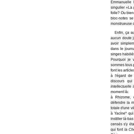
Emmanuelle L
singulier «La p
folle? Ou bien 
bloc-notes se
monstrueuse da
Enfin, ça au
aucun doute j
avoir simplem
dans le jour
singes habillés
Pourquoi je v
sommes tous p
font les articl
à l'égard de
discours qui
intellectuelle
moment là:
à Rhizome, q
défendre la m
totale d'une vi
à Yacine* qu
instiller là-ba
censés s'y éta
qui font
la Ch