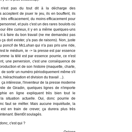
 n'est pas du tout dit à la décharge des
ls acceptent de jouer le jeu, ils en bouffent, ils
 très efficacement, du moins efficacement pour
 personnel, et puis c'est un des rares boulots où
pour être curieux, il y en a même quelques-uns
nt à faire du bon travail (ne me demandez pas
ça doit exister, y'a pas de raisons). Non, juste
u poncif de McLuhan qui n'a pas pris une ride,
est le médium, ie -> la presse est par essence
comme la télé est par essence pourrie, ce n'est
nt, une perversion, c'est une conséquence de
oduction et de son histoire (maquette, charte,
é de sortir un numéro périodiquement même s'il
e, hiérachisation et division du travail ...).
ça intéresse, l'inventeur de la presse moderne
le de Giradin, quelques lignes de n'importe
aphie en ligne expliquent très bien tout le
la situation actuelle. Oui, donc pourrie de
nc faut se méfier. Mais aucune inquiétude, la
 est en train de crever, ça durera plus très
ntenant. Bientôt soulagés.
 donc, c'est qui ?