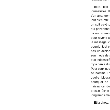
Bien, ceci
journalistes. I
s'en arrangent
leur bien-être
on soit payé 
qui parvienne
de noms, mais 
pour revenir a
le message, c'
pourrie, tout 
pas un accide
son mode de pr
pub, nécessit
n'y a rien à dir
Pour ceux que 
se nomme Emi
quelle biogr
pourquoi de 
naissance, do
presse écrite
longtemps mai
Et la photo,