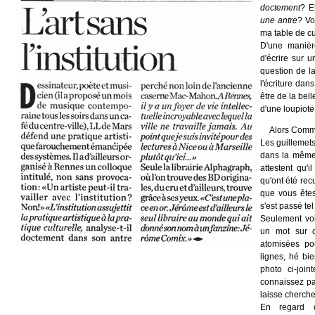
doctement
? E
une antre
? Vo
ma table de c
D'une manière
d'écrire sur u
question de l
l'écriture dan
être de la bel
d'une loupiote
Alors Comme
Les guillemet
dans la même 
attestent qu'
qu'ont été recu
que vous ête
s'est passé tel
Seulement voi
un mot sur c
atomisées po
lignes, hé bi
photo ci-joi
connaissez pa
laisse cherche
En regard de