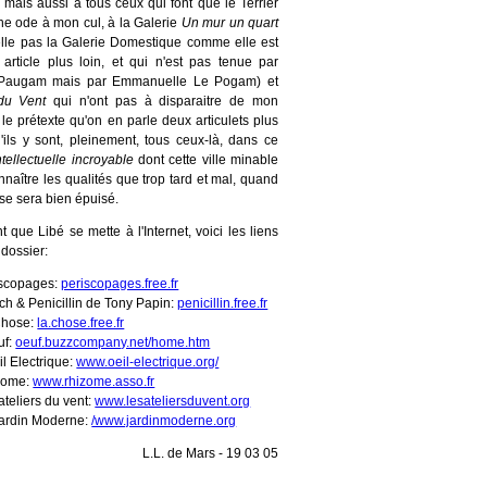
, mais aussi à tous ceux qui font que le Terrier
ne ode à mon cul, à la Galerie
Un mur un quart
elle pas la Galerie Domestique comme elle est
article plus loin, et qui n'est pas tenue par
Paugam mais par Emmanuelle Le Pogam) et
 du Vent
qui n'ont pas à disparaitre de mon
le prétexte qu'on en parle deux articulets plus
'ils y sont, pleinement, tous ceux-là, dans ce
ntellectuelle incroyable
dont cette ville minable
naître les qualités que trop tard et mal, quand
se sera bien épuisé.
 que Libé se mette à l'Internet, voici les liens
dossier:
iscopages:
periscopages.free.fr
ch & Penicillin de Tony Papin:
penicillin.free.fr
Chose:
la.chose.free.fr
uf:
oeuf.buzzcompany.net/home.htm
il Electrique:
www.oeil-electrique.org/
zome:
www.rhizome.asso.fr
ateliers du vent:
www.lesateliersduvent.org
ardin Moderne:
/www.jardinmoderne.org
L.L. de Mars - 19 03 05