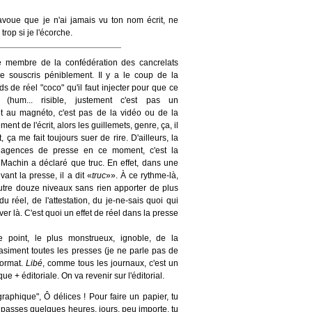
avoue que je n'ai jamais vu ton nom écrit, ne
rop si je l'écorche.
e membre de la confédération des cancrelats
 souscris péniblement. Il y a le coup de la
ids de réel "coco" qu'il faut injecter pour que ce
e (hum... risible, justement c'est pas un
t au magnéto, c'est pas de la vidéo ou de la
ement de l'écrit, alors les guillemets, genre, ça, il
t, ça me fait toujours suer de rire. D'ailleurs, la
 agences de presse en ce moment, c'est la
Machin a déclaré que truc. En effet, dans une
ant la presse, il a dit «
truc
»». À ce rythme-là,
utre douze niveaux sans rien apporter de plus
u réel, de l'attestation, du je-ne-sais quoi qui
ver là. C'est quoi un effet de réel dans la presse
re point, le plus monstrueux, ignoble, de la
asiment toutes les presses (je ne parle pas de
 format.
Libé
, comme tous les journaux, c'est un
ue + éditoriale. On va revenir sur l'éditorial.
graphique", Ô délices ! Pour faire un papier, tu
 passes quelques heures, jours, peu importe, tu