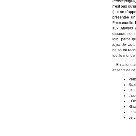
Périscopages
n'est pas qu'u
(qui ne s'app
présentée un 
Emmanuelle 
aux
Ateliers
discours sous 
loin, parce qu
foyer de vie i
ne saura recon
tout le monde 
En attendant
absents de ce 
Pér
Scot
La 
L'oe
L'Oe
Rhi
Les 
Le J