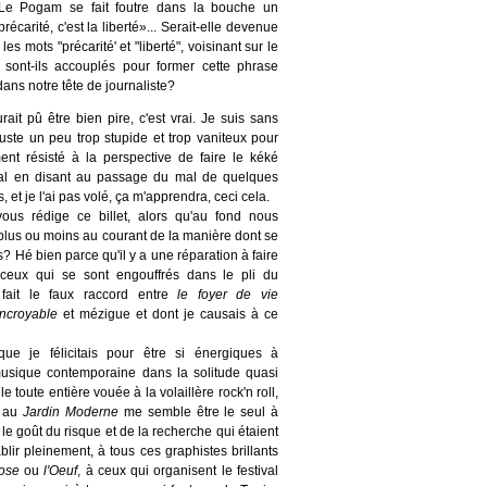
e Pogam se fait foutre dans la bouche un
récarité, c'est la liberté»... Serait-elle devenue
les mots "précarité' et "liberté", voisinant sur le
 sont-ils accouplés pour former cette phrase
ns notre tête de journaliste?
rait pû être bien pire, c'est vrai. Je suis sans
uste un peu trop stupide et trop vaniteux pour
ent résisté à la perspective de faire le kéké
nal en disant au passage du mal de quelques
, et je l'ai pas volé, ça m'apprendra, ceci cela.
ous rédige ce billet, alors qu'au fond nous
lus ou moins au courant de la manière dont se
es? Hé bien parce qu'il y a une réparation à faire
 ceux qui se sont engouffrés dans le pli du
 fait le faux raccord entre
le foyer de vie
 incroyable
et mézigue et dont je causais à ce
ue je félicitais pour être si énergiques à
usique contemporaine dans la solitude quasi
lle toute entière vouée à la volaillère rock'n roll,
i au
Jardin Moderne
me semble être le seul à
s le goût du risque et de la recherche qui étaient
blir pleinement, à tous ces graphistes brillants
ose
ou
l'Oeuf
, à ceux qui organisent le festival