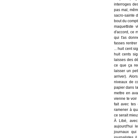
interroges des
pas mal, même
sacro-sainte d
bout du compte
maquettiste v
d'accord, ce m
qui t'as donn
fasses rentrer
... huit cent s
huit cents si
laisses des d
ce que ça re
laisser un pet
arriver). Alor
niveaux de cor
papier dans la
mettre en ava
vienne te voir
fait avec tes
ramener à quat
ce serait mieu
À Libé, avec 
aujourd'hui 
journaux qui
journalistes, i