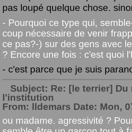
pas loupé quelque chose. sin
- Pourquoi ce type qui, semble-t-
coup nécessaire de venir frappe
ce pas?-) sur des gens avec le
? Encore une fois : c'est quoi l'
- c'est parce que je suis para
Subject: Re: [le terrier] 
l'institution
From: lldemars Date: Mon, 0
ou madame. agressivité ? Pour
semble être un garçon tout à fa