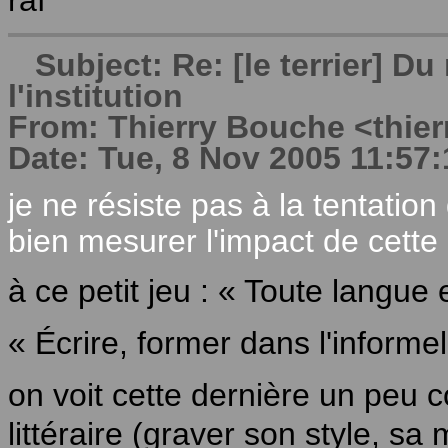
raf
Subject: Re: [le terrier] 
l'institution
From: Thierry Bouche <thierry
Date: Tue, 8 Nov 2005 11:57:
je ne résiste pas à la tentation
bien mesurer l'impact de cette 
à ce petit jeu : « Toute langue 
« Écrire, former dans l'informe
on voit cette dernière un peu c
littéraire (graver son style, s