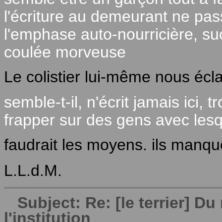
l'écriture au demeurant ne pass
l'emphase auto-nourricière, su
coulée morveuse
Le colistier lui-même nous écl
semble-t-il, n'écrit jamais ici,
frapper sur des gens avec lesqu
faudrait les moyens. ils manq
L.L.d.M.
Subject: Re: [le terrier] 
l'institution