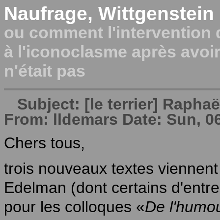
Naufrage, Wittgenstein e
ou comment l'intervention 
à l'iconoclasme après avoir
n'était pas
Subject: [le terrier] Rapha
From: lldemars Date: Sun, 0
Chers tous,
trois nouveaux textes viennent
Edelman (dont certains d'entre
pour les colloques «
De l'humou