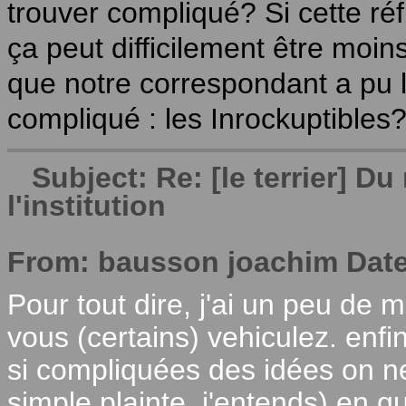
trouver compliqué? Si cette réf
ça peut difficilement être moi
que notre correspondant a pu l
compliqué : les Inrockuptible
Subject: Re: [le terrier] 
l'institution
From: bausson joachim Date
Pour tout dire, j'ai un peu de 
vous (certains) vehiculez. enfi
si compliquées des idées on ne
simple plainte, j'entends) en 