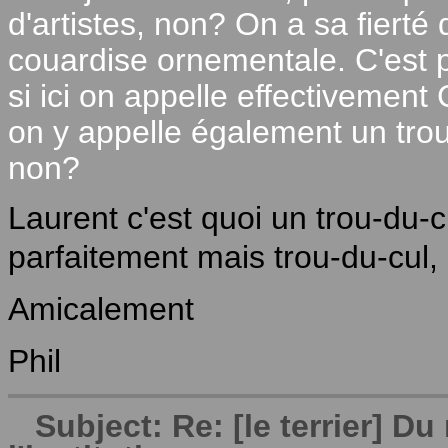
d'artistes, non? On a sa fierté d
couardise ornementale. C'est p
si ici on appelle effectivement C
on y appelle également un trou
non?
Laurent c'est quoi un trou-du-cu
parfaitement mais trou-du-cul, 
Amicalement
Phil
Subject: Re: [le terrier] 