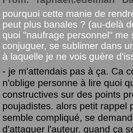
pourquoi cette manie de rendr
peut plus banales ? (au-delà de
quoi "naufrage personnel" me s
conjuguer, se sublimer dans u
à laquelle je ne vois guère d'i
- je m'attendais pas à ça. Ca
n'oblige personne à lire quoi qu
constructives sur des points pr
poujadistes. alors petit rappel
semble compliqué, se demande
d'attaquer l'auteur. quand ça