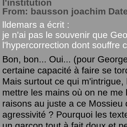
l'institution
From: bausson joachim Date
lldemars a écrit :
je n'ai pas le souvenir que G
l'hypercorrection dont souffre
Bon, bon... Oui... (pour Georg
certaine capacité à faire se tor
Mais surtout ce qui m'intrigue, 
mettre les mains où on ne me l
raisons au juste a ce Mossieu d
agressivité ? Pourquoi les tex
un garçon tout à fait doux et pe