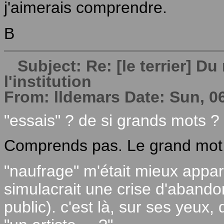
j'aimerais comprendre.
B
Subject: Re: [le terrier] 
l'institution
From: lldemars Date: Sun, 0
"essais" ? de si grands mots ?
Comprends pas. Le grand mot, 
"naufrage" m'était mieux appar
simulacrait une crise d'abando
public). c'est là, sur ses yeux, 