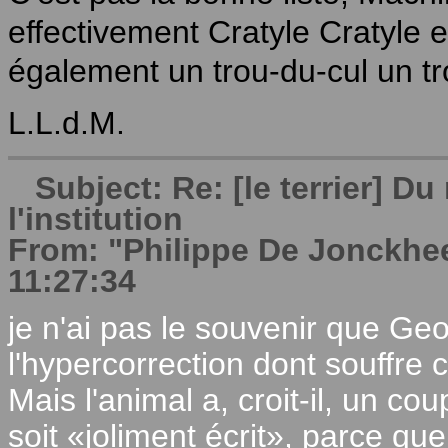
effectivement Cratyle Cratyle et
également un trou-du-cul un tr
L.L.d.M.
Subject: Re: [le terrier] 
l'institution
From: "Philippe De Jonckhe
11:27:34
je n'ai pas le souvenir que G
l'hypercorrection dont souffre
Mais l'animal a, croit-il, un cou
soit «joliment écrit», parce que 