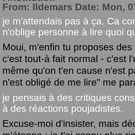
From: lldemars Date: Mon, 0
je m'attendais pas à ça. Ca c
n'oblige personne à lire quoi qu
Moui, m'enfin tu proposes des 
c'est tout-à fait normal - c'est 
même qu'on t'en cause n'est pa
n'est obligé de me lire" me para
je pensais à des critiques cons
à des réactions poujadistes.
Excuse-moi d'insister, mais dé