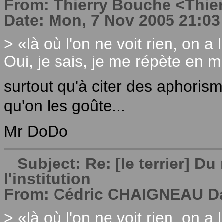
From: Thierry Bouche <Thierr
Date: Mon, 7 Nov 2005 21:03
> «là où l'on ne voit rien, on a l
Oui, je sais, je me répète en ma
surtout qu'à citer des aphorisme
qu'on les goûte...
Mr DoDo
Subject: Re: [le terrier] 
l'institution
From: Cédric CHAIGNEAU Dat
> «là où l'on ne voit rien, on a l