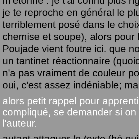
m'étonne : je t'ai connu plus r
je te reproche en général le pl
terriblement posé dans le choix
chemise et soupe), alors pour
Poujade vient foutre ici. que no
un tantinet réactionnaire (quoiq
n'a pas vraiment de couleur pol
oui, c'est assez indéniable; ma
alors petit rappel pour apprent
compliqué, se demander si on 
l'auteur.
autant attaquer
le texte
(hé oui