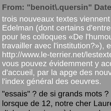
From: "benoit\.quersin" Dat
trois nouveaux textes viennent
Edelman (dont certains d'entre
pour les colloques «De l'humour 
travailler avec l'institution?»), 
http://www.le-terrier.net/leste
vous pouvez évidemment y acc
d'accueil, par la apge des nouv
l'index général des oeuvres.
"essais" ? de si grands mots ?
lorsque de 12, notre cher Laur