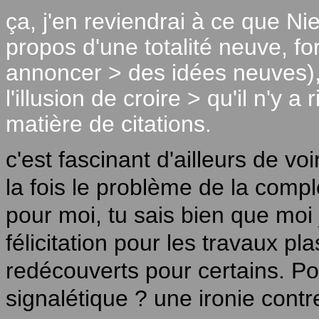
ça, j'en reviendrai à ce que N
propos d'une totalité neuve, fo
annoncer > des idées neuves), «
l'illusion de croire > qu'il n'y a
matière de citations.
c'est fascinant d'ailleurs de vo
la fois le problème de la comple
pour moi, tu sais bien que moi 
félicitation pour les travaux pl
redécouverts pour certains. P
signalétique ? une ironie cont