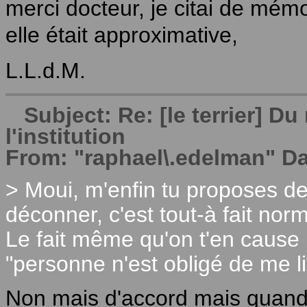
merci docteur, je citai de mémo
elle était approximative,
L.L.d.M.
Subject: Re: [le terrier] 
l'institution
From: "raphael\.edelman" Da
> Moui, m'enfin tu proposes de
déconner, c'est tout-à fait norm
Le fait même qu'on t'en cause n
"personne n'est obligé de me li
Non mais d'accord mais quand 