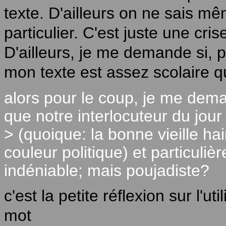
texte. D'ailleurs on ne sais m
particulier. C'est juste une cris
D'ailleurs, je me demande si, 
mon texte est assez scolaire q
alors pour le coup, je me dema
que notre interlocuteur du jour 
> (quoique: la bonne vieille hai
couleur politique) et particuli
indéniable; mais poujadiste?
c'est la petite réflexion sur l'uti
mot