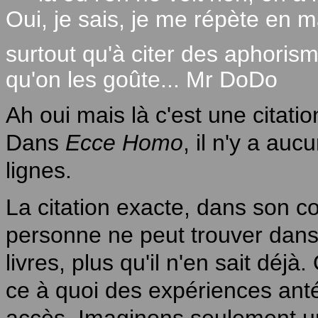
Oui, je sais, je me répète en ma
surtout qu'à citer des aphorisme
qu'on les goûte... Mr DoDo
Ah oui mais là c'est une citat
Dans
Ecce Homo
, il n'y a a
lignes.
La citation exacte, dans son co
personne ne peut trouver dans
livres, plus qu'il n'en sait dé
ce à quoi des expériences ant