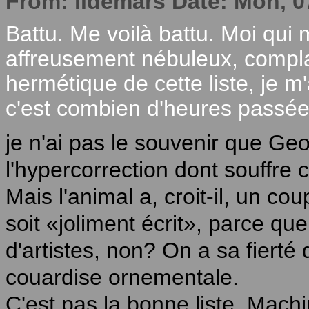
From: lldemars Date: Mon, 0
Battu. Me voilà battu. Moi qui
affreusement nébuleux, compl
hermétique de cette liste, je m
c'est combien d'heures passé
je n'ai pas le souvenir que G
l'hypercorrection dont souffre
Mais l'animal a, croit-il, un cou
soit «joliment écrit», parce que 
d'artistes, non? On a sa fierté d
couardise ornementale.
C'est pas la bonne liste, Machi