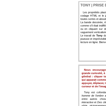
TONY | PRISE 
Les propriétés plas
codage HTML et le ja
toutes sortes et abouti
La bande dessinée, é
comme s'il était indif
ou en cliquant sur d
vaguement verticalisée
Le travail de
Tony
da
joueuse et imprévisib
lecture en ligne. Bienv
Nous encourageo
grande curiosité, à 
général : cliquer t
qui apparait comme 
appuyer, déplacer, 
curseur et de l'imag
Tony est cofonda
homme de l’ombre
au
entre autres ch
interactive
et
Des cli
série
pictogrammes