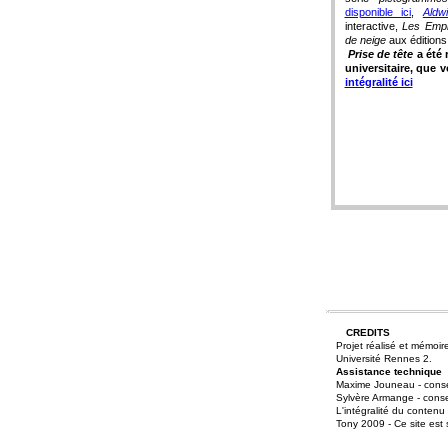
disponible ici
,
Aldw
interactive,
Les Emp
de neige
aux éditions 
Prise de tête
a été 
universitaire, que
intégralité ici
CREDITS
Projet réalisé et mémoir
Université Rennes 2.
Assistance technique
Maxime Jouneau - consei
Sylvère Armange - conseil
L'intégralité du contenu
Tony 2009 - Ce site est