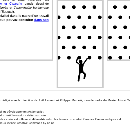
in et Caboche
bande dessinée
lumés
et
L’abominable bonhomme
l’Egouttoir.
réalisé dans le cadre d'un travail
 vous pouvez consulter
dans son
e rédigé sous la direction de Joël Laurent et Philippe Marcelé, dans le cadre du Master Arts et
l et développement Actionscript
 dhtml/Javascript - visiter son site
 de ce site est diffusé et diffusable selon les termes du contrat Creative Commons by-nc-nd.
 sous licence Creative Commons by-nc-nd.