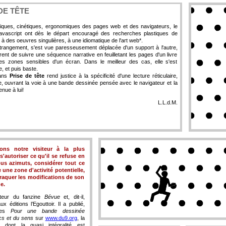
DE TÊTE
tiques, cinétiques, ergonomiques des pages web et des navigateurs, le
vascript ont dès le départ encouragé des recherches plastiques de
 à des oeuvres singulières, à une idiomatique de l'art web*.
trangement, s'est vue paresseusement déplacée d'un support à l'autre,
férent de suivre une séquence narrative en feuilletant les pages d'un livre
es zones sensibles d'un écran. Dans le meilleur des cas, elle s'est
, et puis baste.
ns
Prise de tête
rend justice à la spécificité d'une lecture réticulaire,
le, ouvrant la voie à une bande dessinée pensée avec le navigateur et la
enue à lui!
L.L.d.M.
ns notre visiteur à la plus
s'autoriser ce qu'il se refuse en
ous azimuts, considérer tout ce
une zone d'activité potentielle,
traquer les modifications de son
e.
teur du fanzine
Bévue
et, dit-il,
x éditions l’Egouttoir. Il a publié,
oses
Pour une bande dessinée
cs et du sens
sur
www.du9.org
, la
dont la quasi intégralité est