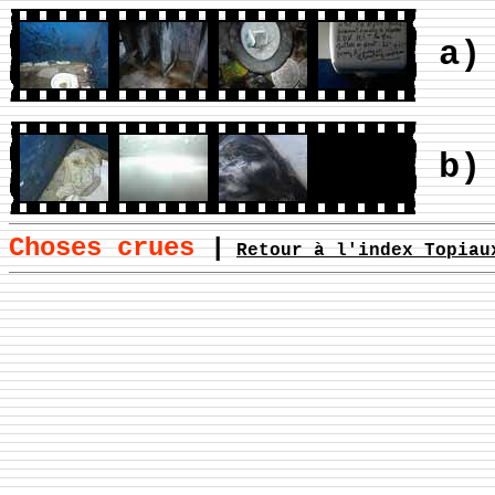
a)
b)
Choses crues
|
Retour à l'index Topiau