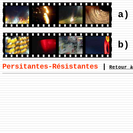
a)
b)
Persitantes-Résistantes
|
Retour à