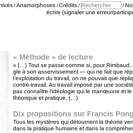
hivés
Anamorphoses
Crédits
No
/
/
/
/
écrire (signaler une erreur/particip
« Méthode » de lecture
« (…) Tout se passe comme si, pour Rimbaud, a
gle à son asservissement — qui ne fait que répé
l’exploitation du travail, on ne pouvait que rép
contre-travail. Au travail imposé par une sociét
pas connaître l’idéologie qui le manœuvre et le po
théorique et pratique, (…)
Dix propositions sur Francis Pon
Tous les mystères qui détournent la théorie vers
dans la pratique humaine et dans la compréhens