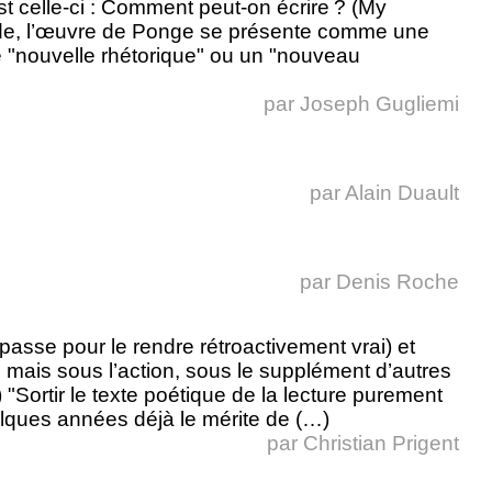
t celle-ci : Comment peut-on écrire ? (My
rde, l’œuvre de Ponge se présente comme une
e "nouvelle rhétorique" ou un "nouveau
par
Joseph Gugliemi
par
Alain Duault
par
Denis Roche
qui passe pour le rendre rétroactivement vrai) et
e, mais sous l’action, sous le supplément d’autres
 "Sortir le texte poétique de la lecture purement
uelques années déjà le mérite de (…)
par
Christian Prigent