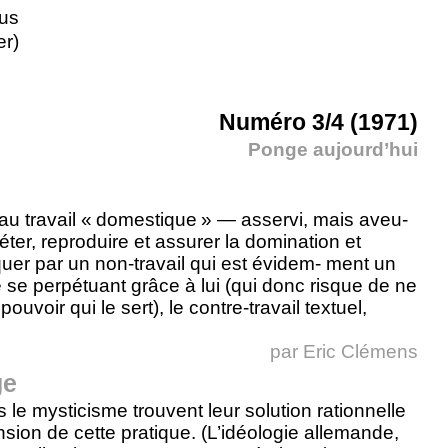
us
er)
Numéro 3/4 (1971)
Ponge aujourd’hui
u travail « domestique » — asservi, mais aveu-
ter, reproduire et assurer la domination et
liquer par un non-travail qui est évidem- ment un
é se perpétuant grâce à lui (qui donc risque de ne
uvoir qui le sert), le contre-travail textuel,
par
Eric Clémens
ge
 le mysticisme trouvent leur solution rationnelle
ion de cette pratique. (L’idéologie allemande,