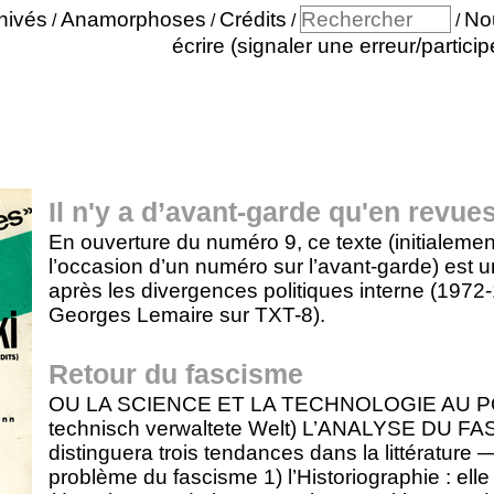
hivés
Anamorphoses
Crédits
No
/
/
/
/
écrire (signaler une erreur/particip
Il n'y a d’avant-garde qu'en revue
En ouverture du numéro 9, ce texte (initialemen
l’occasion d’un numéro sur l’avant-garde) est 
après les divergences politiques interne (1972-19
Georges Lemaire sur TXT-8).
Retour du fascisme
OU LA SCIENCE ET LA TECHNOLOGIE AU POUVOI
technisch verwaltete Welt) L’ANALYSE D
distinguera trois tendances dans la littératu
problème du fascisme 1) l’Historiographie : elle