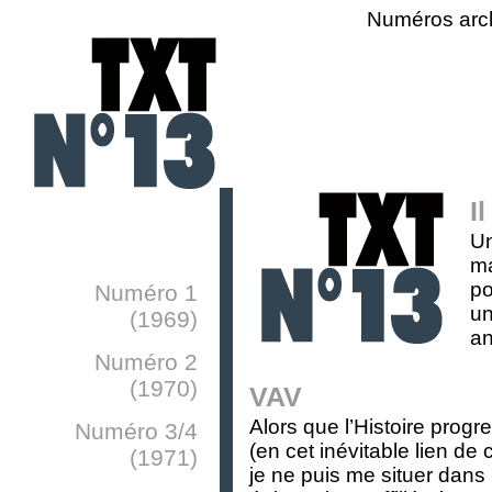
Numéros arc
I
Un
ma
po
Numéro 1
un
(1969)
an
Numéro 2
(1970)
VAV
Alors que l’Histoire prog
Numéro 3/4
(en cet inévitable lien de 
(1971)
je ne puis me situer dans 