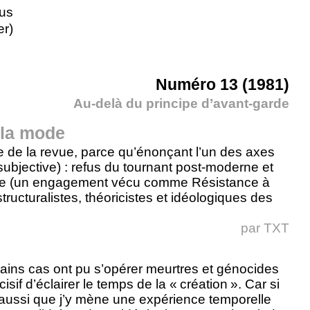
us
er)
Numéro 13 (1981)
Au-delà du principe d’avant-garde
 la mode
oire de la revue, parce qu’énonçant l’un des axes
bjective) : refus du tournant post-moderne et
iste (un engagement vécu comme Résistance à
tructuralistes, théoricistes et idéologiques des
par
TXT
tains cas ont pu s’opérer meurtres et génocides
isif d’éclairer le temps de la « création ». Car si
ûr aussi que j’y mène une expérience temporelle