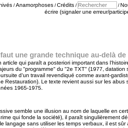
hivés
Anamorphoses
Crédits
No
/
/
/
/
écrire (signaler une erreur/particip
l faut une grande technique au-delà de
 article qui paraît a posteriori important dans l’hist
jeurs du "programme" du "2e TXT" (1977, datation su
ursuite d’un travail revendiqué comme avant-gard
e Restauration). Le texte revient aussi sur les abus s
nées 1965-1975.
ressive semble une illusion au nom de laquelle en cer
crime qui fonde la société), il paraît singulièrement déc
le langage sans utiliser les temps verbaux, il est s