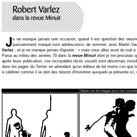
e ne manque jamais une occasion, quand il est question des oeuvre
puissamment marqué mon adolescence, de nommer, avec Martin Vaug
Varlez
; et je ne manque jamais d'ajouter : « mais vous allez avoir du mal à
Parus au milieu des années 70 dans la
revue Minuit
dont je me procurais q
après leurs publication, ces incroyables récits visuels sont désormais invis
dans les pages du Terrier, en attendant qu'un éditeur de bd moins con que 
à célébrer comme il se doit des trésors d'invention auxquels je présente ici,
Cliquez sur les images pour une consulta