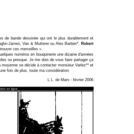
s de bande dessinée qui ont le plus durablement et
hn-James, Van & Mutterer ou Alex Barbier*,
Robert
 trouver ces merveilles ».
uelques numéros en bouquinerie une dizaine d'années
ibles ou presque. Je me dois de vous faire partager ça
la moyenne se décide à contacter monsieur Varlez** et
 une fois de plus, toute ma considération.
L.L. de Mars - février 2006
tion en ligne