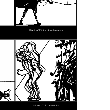
Minuit n°23 :
La chambre noire
Minuit n°14 :
Le verdict