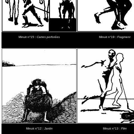
Minuit n°15 :
Cartes perforées
Minuit n°19 :
Fragment
Minuit n°12 :
Jardin
Minuit n°13 :
Film