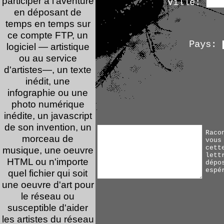
participer à l'aventure
Ville:
en déposant de
temps en temps sur
ce compte FTP, un
Pays:
logiciel — artistique
ou au service
d'artistes—, un texte
inédit, une
infographie ou une
photo numérique
inédite, un javascript
de son invention, un
Raco
morceau de
vous
cett
musique, une oeuvre
lett
HTML ou n'importe
dépo
espé
quel fichier qui soit
une oeuvre d'art pour
le réseau ou
susceptible d'aider
les artistes du réseau