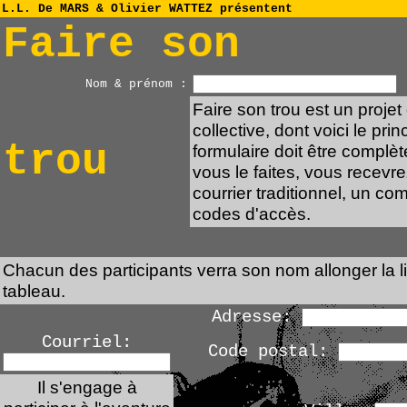
L.L. De MARS & Olivier WATTEZ présentent
Faire son
Nom & prénom :
Faire son trou est un projet
collective, dont voici le pri
trou
formulaire doit être complèt
vous le faites, vous recevr
courrier traditionnel, un c
codes d'accès.
Chacun des participants verra son nom allonger la l
tableau.
Adresse:
Courriel:
Code postal:
Il s'engage à