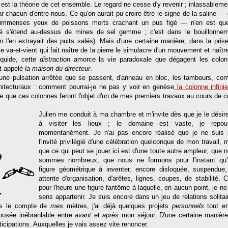
est la théorie de cet ensemble. Le regard ne cesse d'y revenir ; inlassablemen
r chacun d'entre nous. Ce qu'on aurait pu croire être le signe de la saline —
immenses yeux de poissons morts crachant un pus figé — n'en est que
é s'étend au-dessus de mines de sel gemme ; c'est dans le bouillonne
 l'en extrayait des puits salés). Mais d'une certaine manière, dans la pris
 va-et-vient qui fait naître de la pierre le simulacre d'un mouvement et naîtr
 liquide, cette
distraction
amorce la vie paradoxale que dégagent les colo
t appelé
la maison du directeur
.
une pulsation arrêtée que se passent, d'anneau en bloc, les tambours, c
hitecturaux : comment pourrai-je ne pas y voir en genèse
la colonne infini
te que ces colonnes feront l'objet d'un de mes premiers travaux au cours de c
Julien me conduit à ma chambre et m'invite dès que je le désire
à visiter les lieux ; le domaine est vaste, je repou
momentanément. Je n'ai pas encore réalisé que je ne suis
l'invité privilégié d'une célébration quelconque de mon travail, 
que ce qui peut se jouer ici est d'une toute autre ampleur, que 
sommes nombreux, que nous ne formons pour l'instant qu'
figure géométrique à inventer, encore disloquée, suspendue
attente d'organisation, d'arêtes, lignes, coupes, de stabilité. C
pour l'heure une figure fantôme à laquelle, en aucun point, je n
sens appartenir. Je suis encore dans un jeu de relations solitai
s le compte de
mes
mètres, j'ai déjà quelques projets
personnels
tout en
posée inébranlable entre
avant
et
après
mon séjour. D'une certaine manière
icipations. Auxquelles je vais assez vite renoncer.