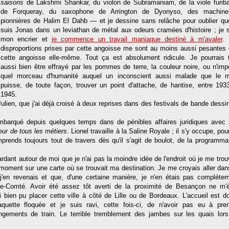
saisons
de Lakshmi Shankar, du violon de Subramaniam, de la viole furib
de Forqueray, du saxophone de Arrington de Dyonyso, des machiner
pionnières de Halim El Dahb — et je dessine sans relâche pour oublier qu
suis Jonas dans un leviathan de métal aux odeurs cramées d'histoire ; je 
mon encrier et
je commence un travail maniaque destiné à m'avaler
. 
disproportions prises par cette angoisse me sont au moins aussi pesantes
cette angoisse elle-même. Tout ça est absolument ridicule. Je pourrais 
aussi bien être effrayé par les pommes de terre, la couleur noire, ou n'imp
quel morceau d'humanité auquel un inconscient aussi malade que le m
puisse, de toute façon, trouver un point d'attache, de hantise, entre 193
1945.
Julien, que j'ai déjà croisé à deux reprises dans des festivals de bande dessi
st embarqué depuis quelques temps dans de pénibles affaires juridiques avec
reur de tous les métiers
. Lionel travaille à la Saline Royale ; il s'y occupe, pou
prends toujours tout de travers dès qu'il s'agit de boulot, de la programma
dant autour de moi que je n'ai pas la moindre idée de l'endroit où je me trou
 moment sur une carte où se trouvait ma destination. Je me croyais aller dan
'en revenais et que, d'une certaine manière, je n'en étais pas complète
he-Comté. Avoir été assez tôt averti de la proximité de Besançon ne m'é
ssi bien pu placer cette ville à côté de Lille ou de Bordeaux. L'accueil est d
uette floquée et je suis ravi, cette fois-ci, de n'avoir pas eu à pre
angements de train. Le terrible tremblement des jambes sur les quais lor