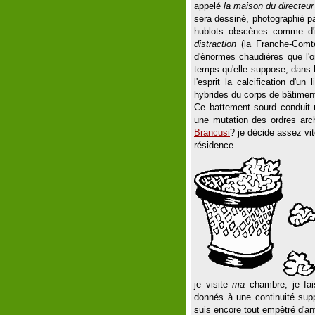
appelé
la maison du directeur
sera dessiné, photographié pa
hublots obscènes comme d'
distraction
(la Franche-Comt
d'énormes chaudières que l'on
temps qu'elle suppose, dans le
l'esprit la calcification d'un
hybrides du corps de bâtimen
Ce battement sourd conduit 
une mutation des ordres arc
Brancusi
? je décide assez vi
résidence.
je visite
ma
chambre, je fai
donnés à une continuité sup
suis encore tout empêtré d'ant