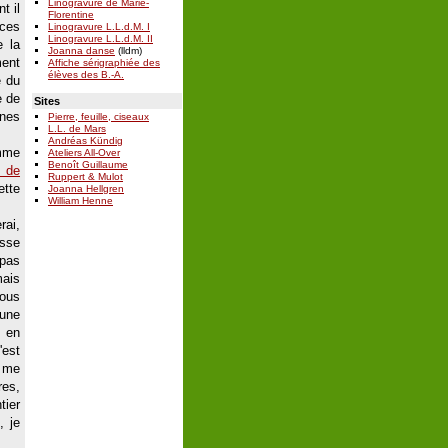
Linogravure de Marie-
t il
Florentine
 ces
Linogravure L.L.d.M. I
Linogravure L.L.d.M. II
 la
Joanna danse
(lldm)
ment
Affiche sérigraphiée des
élèves des B.-A.
e du
e de
Sites
nnes
Pierre, feuille, ciseaux
L.L. de Mars
Andréas Kündig
omme
Ateliers All-Over
Benoît Guillaume
e de
Ruppert & Mulot
ette
Joanna Hellgren
William Henne
rai,
sse
 pas
mais
nous
une
, en
'est
e me
res,
tier
, je