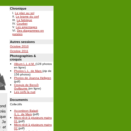
Chronique
Le plan au sol
Le brame du cerf
La fabrique
Courbet
Les arpentages
Des diagrammes en
patates
Autres sessions
Octobre 2010
Octobre 2011
Photographies &
croquis
Album L.L.d.M.
(128 photos
en ligne)
Photos L.L. de Mars
(zip de
156 photos)
Photos de Joanna Hellgren
(pdf)
Croquis de Benoît
Guillaume
(en ligne)
Les cerfs la nuit
Documents
Collectifs
cond
très
Accordeon Baladi
/L.L. de Mars
(pdf)
aque
Micro-récit à plusieurs mains
.
Je
01
(pdf)
Micro-récit à plusieurs mains
s et
02
(pdf)