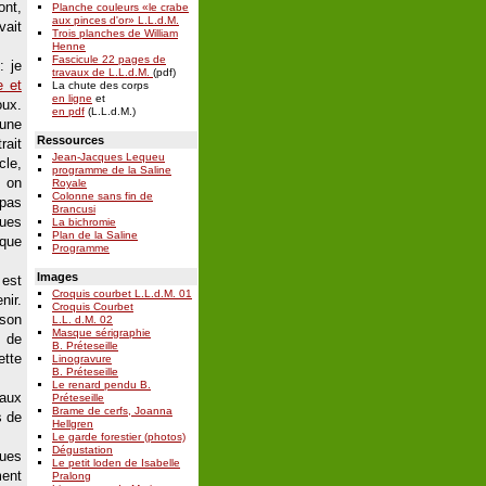
ont,
Planche couleurs «le crabe
aux pinces d'or» L.L.d.M.
vait
Trois planches de William
Henne
Fascicule 22 pages de
: je
travaux de L.L.d.M.
(pdf)
e et
La chute des corps
en ligne
et
oux.
en pdf
(L.L.d.M.)
une
Ressources
ait
Jean-Jacques Lequeu
cle,
programme de la Saline
; on
Royale
Colonne sans fin de
 pas
Brancusi
ques
La bichromie
Plan de la Saline
ique
Programme
Images
est
Croquis courbet L.L.d.M. 01
nir.
Croquis Courbet
ison
L.L. d.M. 02
Masque sérigraphie
e de
B. Préteseille
ette
Linogravure
B. Préteseille
Le renard pendu B.
 aux
Préteseille
Brame de cerfs, Joanna
s de
Hellgren
Le garde forestier (photos)
Dégustation
ques
Le petit loden de Isabelle
ment
Pralong