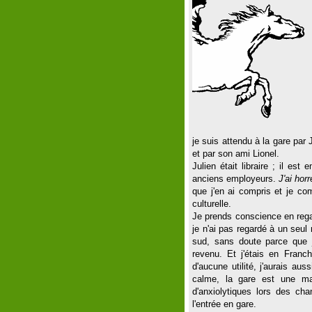
je suis attendu à la gare par 
et par son ami Lionel.
Julien était libraire ; il e
anciens employeurs.
J'ai hor
que j'en ai compris et je com
culturelle.
Je prends conscience en regar
je n'ai pas regardé à un seul
sud, sans doute parce que j
revenu. Et j'étais en Franc
d'aucune utilité, j'aurais au
calme, la gare est une maq
d'anxiolytiques lors des ch
l'entrée en gare.