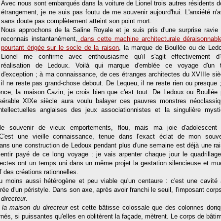
Avec nous sont embarqués dans la voiture de Lionel trois autres résidents d
étrangement, je ne suis pas foutu de me souvenir aujourd'hui. L'anxiété n'a
sans doute pas complètement atteint son point mort.
Nous approchons de la Saline Royale et je suis pris d'une surprise ravie 
reconnais instantanément,
dans cette machine architecturale déraisonnabl
pourtant érigée sur le socle de la raison
, la marque de Boullée ou de Led
Lionel me confirme avec enthousiasme qu'il s'agit effectivement d'
réalisation de Ledoux. Voilà qui marque d'emblée ce voyage d'un tr
d'exception ; à ma connaissance, de ces étranges architectes du XVIIIe siè
il ne reste pas grand-chose debout. De Lequeu, il ne reste rien ou presque 
lence, la maison Cazin, je crois bien que c'est tout. De Ledoux ou Boullée
sérable XIXe siècle aura voulu balayer ces pauvres monstres néoclassi
ntellectuelles anglaises des jeux associationnistes et la singulière myst
e souvenir de vieux emportements, flou, mais ma joie d'adolescent 
 C'est une vieille connaissance, tenue dans l'exact éclat de mon souve
dans une construction de Ledoux pendant plus d'une semaine est déjà une ra
entir payé de ce long voyage : je vais arpenter chaque jour le quadrillag
itectes ont un temps uni dans un même projet la gestation silencieuse et mu
if des créations rationnelles.
 moins aussi hétérogène et peu viable qu'un centaure : c'est une cavité
rée d'un péristyle. Dans son axe, après avoir franchi le seuil, l'imposant corp
directeur
.
é
la maison du directeur
est cette bâtisse colossale que des colonnes dori
nés, si puissantes qu'elles en oblitèrent la façade, mètrent. Le corps de bâti