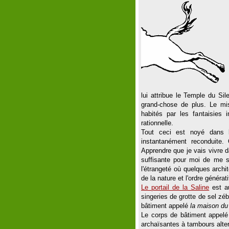
lui attribue le Temple du Si
grand-chose de plus. Le mi
habités par les fantaisies i
rationnelle.
Tout ceci est noyé dans l
instantanément reconduite.
Apprendre que je vais vivre 
suffisante pour moi de me s
l'étrangeté où quelques arch
de la nature et l'ordre générat
Le portail de la Saline
est au
singeries de grotte de sel zéb
bâtiment appelé
la maison du 
Le corps de bâtiment appel
archaïsantes à tambours alter