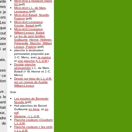
arde
Micro-récit à plusieurs mains
03
(pdf)
ies
Micro-récit L.L. de Mars,
e je
Levasseur
(pdf)
Micro-récit Baladi, Novello,
sors
Pralong
(pdf)
Les
Micro-récit Levasseur,
Kündig, Baladi
(pdf)
 que
Micro-récit Levasseur,
tout
William-Levaux, Baladi
Le jeu de sept familles
orte
Guillaume, Henne, Hellgren,
ien
Préteseille, Manche, William
Levaux, Pralong
(pdf)
3 et
planche à destination
permutative proposée par
J.-C. Menu, avec
la matrice
née,
et
une planche (L.L.d.M.)
Double planche
sérigraphiée
L.L. de Mars,
 ses
Baladi (+ W. Henne et J.-C.
r ce
Menu)
Dessin sur tissu de L.L.d.M.
tion
sur un croquis de Aurélie
William-Levaux
ve ;
Solo
s le
Les poutres de Benjamin
ment
Novello
(pdf)
Huit planches de Benoit
tait
Guillaume
en ligne
, et
en
oux,
pdf
Madame
- L.L.d.M.
ndre
Planche couleurs «Courbet»
s de
L.L.d.M.
Planche couleurs « les cerfs
» L.L.d.M.