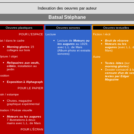
Indexation des oeuvres par auteur
Batsal Stéphane
Oeuvres plastiques
Oeuvres sonores
Oeuvres textuelles
POUR L'ESPACE
Lecture
Fiction / récit
lat / dans le cadre
Lecture de
Moteurs ou
Bruit de réserve
les augures
au 1929,
Moteurs ou les
Morning glories
15
avec L.L. de Mars
augures
(avec L.L. 
collages sur bois
(Album photo et extraits
Mars)
sonores)
lpture / objet
Autre
Reliquaires aux oeufs,
Textes -bites
(sur
cibles
, installation au
morning glories
)
jardin
Dossier consacré à l
censure d'un de se
osition
textes par Edgar
Magazine
Exposition à Alphagraph
POUR LE PAPIER
sin / estampe
Chutes, magazine
graphique expérimental
stration / Poésie visuelle
Moteurs ou les augures
7 illustrations à deux
mains avec L.L. de Mars
POUR L'ÉCRAN