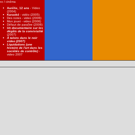
eo / cinéma
Aurélie, 12 ans
- Video
(2004)
Karaoké
- vidéo (2005)
Des notes - video (2006)
Mon jouet - video (2006)
Défaut de paraître (2006)
Un documentaire sur les
dégâts de la convivialité
(2007)
À talons dans le noir
video (2007)
Liquidations (une
histoire de l'art dans les
sociétés de contrôle)
-
video 2007