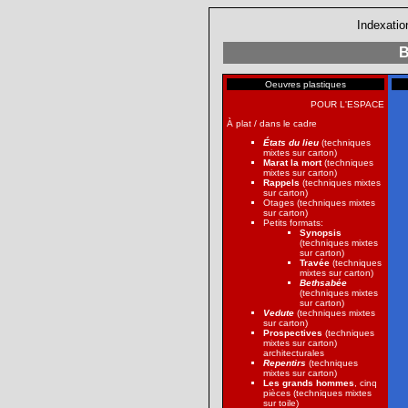
Indexatio
B
Oeuvres plastiques
POUR L'ESPACE
À plat / dans le cadre
États du lieu
(techniques
mixtes sur carton)
Marat la mort
(techniques
mixtes sur carton)
Rappels
(techniques mixtes
sur carton)
Otages (techniques mixtes
sur carton)
Petits formats:
Synopsis
(techniques mixtes
sur carton)
Travée
(techniques
mixtes sur carton)
Bethsabée
(techniques mixtes
sur carton)
Vedute
(techniques mixtes
sur carton)
Prospectives
(techniques
mixtes sur carton)
architecturales
Repentirs
(techniques
mixtes sur carton)
Les grands hommes
, cinq
pièces (techniques mixtes
sur toile)