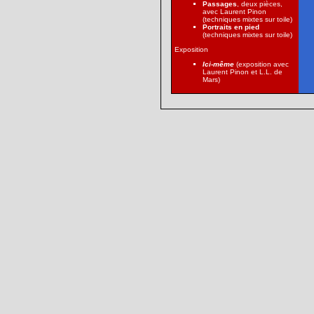
Passages
, deux pièces,
avec Laurent Pinon
(techniques mixtes sur toile)
Portraits en pied
(techniques mixtes sur toile)
Exposition
Ici-même
(exposition avec
Laurent Pinon et L.L. de
Mars)