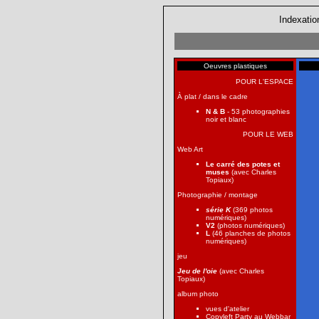
Indexatio
Oeuvres plastiques
POUR L'ESPACE
À plat / dans le cadre
N & B
- 53 photographies
noir et blanc
POUR LE WEB
Web Art
Le carré des potes et
muses
(avec Charles
Topiaux)
Photographie / montage
série K
(369 photos
numériques)
V2
(photos numériques)
L
(46 planches de photos
numériques)
jeu
Jeu de l'oie
(avec Charles
Topiaux)
album photo
vues d'atelier
Copyleft Party au Webbar