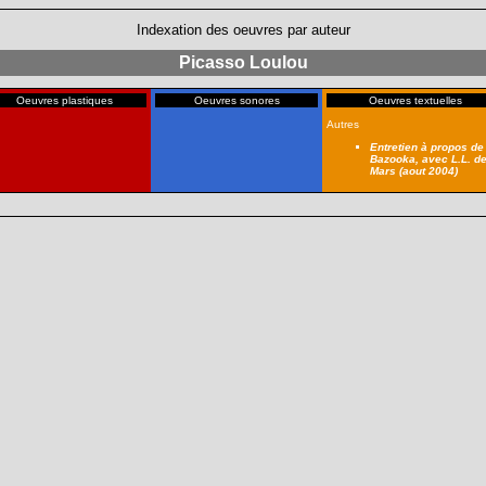
Indexation des oeuvres par auteur
Picasso Loulou
Oeuvres plastiques
Oeuvres sonores
Oeuvres textuelles
Autres
Entretien à propos de
Bazooka, avec L.L. d
Mars (aout 2004)