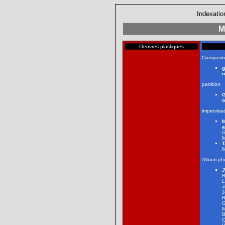
Indexatio
M
Oeuvres plastiques
Composit
g
o
partition
G
o
improvisa
M
G
M
T
M
Album ph
J
B
L
J
J
R
G
M
B
Ç