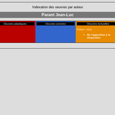
Indexation des oeuvres par auteur
Parant Jean-Luc
Oeuvres plastiques
Oeuvres sonores
Oeuvres textuelles
Fiction / récit
De l'apparition à la
disparition