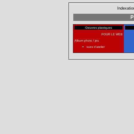
Indexatio
P
Oeuvres plastiques
POUR LE WEB
Album photo / jeu
vues d'atelier