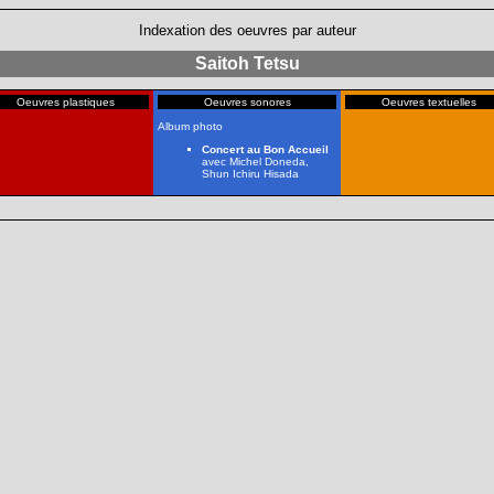
Indexation des oeuvres par auteur
Saitoh Tetsu
Oeuvres plastiques
Oeuvres sonores
Oeuvres textuelles
Album photo
Concert au Bon Accueil
avec Michel Doneda,
Shun Ichiru Hisada