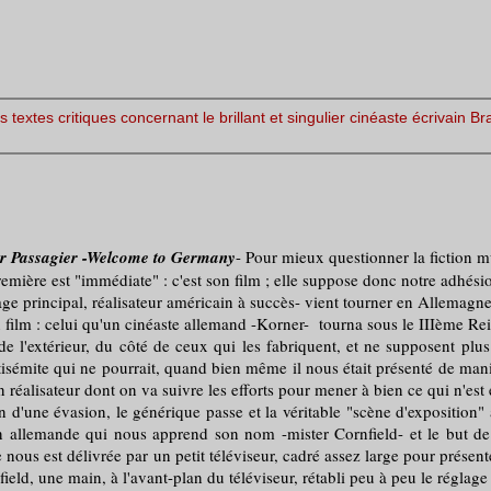
s textes critiques concernant le brillant et singulier cinéaste écrivain B
r Passagier -Welcome to Germany
- Pour mieux questionner la fiction mu
re est "immédiate" : c'est son film ; elle suppose donc notre adhésion
principal, réalisateur américain à succès- vient tourner en Allemagne
film : celui qu'un cinéaste allemand -Korner- tourna sous le IIIème Rei
xtérieur, du côté de ceux qui les fabriquent, et ne supposent plus no
ntisémite qui ne pourrait, quand bien même il nous était présenté de man
n réalisateur dont on va suivre les efforts pour mener à bien ce qui n'es
 évasion, le générique passe et la véritable "scène d'exposition" à li
ion allemande qui nous apprend son nom -mister Cornfield- et le but de
lle nous est délivrée par un petit téléviseur, cadré assez large pour pré
eld, une main, à l'avant-plan du téléviseur, rétabli peu à peu le réglage 