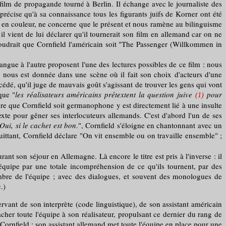
ilm de propagande tourné à Berlin. Il échange avec le journaliste des
récise qu'à sa connaissance tous les figurants juifs de Korner ont été
it en couleur, ne concerne que le présent et nous ramène au bilinguisme
 il vient de lui déclarer qu'il tournerait son film en allemand car on ne
 voudrait que Cornfield l'américain soit "The Passenger (Willkommen in
gue à l'autre proposent l'une des lectures possibles de ce film : nous
n nous est donnée dans une scène où il fait son choix d'acteurs d'une
cédé, qu'il juge de mauvais goût s'agissant de trouver les gens qui vont
que "
les réalisateurs américains prétextent la question juive
pour
(1)
endre que Cornfield soit germanophone y est directement lié à une insulte
xte pour gêner ses interlocuteurs allemands. C'est d'abord l'un de ses
Oui, si le cachet est bon
.", Cornfield s'éloigne en chantonnant avec un
quittant, Cornfield déclare "On vit ensemble ou on travaille ensemble" ;
ant son séjour en Allemagne. Là encore le titre est pris à l'inverse : il
équipe par une totale incompréhension de ce qu'ils tournent, par des
embre de l'équipe ; avec des dialogues, et souvent des monologues de
c.)
ervant de son interprète (code linguistique), de son assistant américain
acher toute l'équipe à son réalisateur, propulsant ce dernier du rang de
rnfield : son assistant allemand met toute l'équipe en place pour une