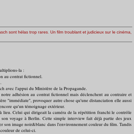
rasch sont hélas trop rares. Un film troublant et judicieux sur le cinéma,
ltiplions-la :
 au contrat fictionnel.
.
ch avec l'appui du Ministère de la Propagande.
tre adhésion au contrat fictionnel mais déclenchent au contraire et
ière "immédiate", provoquer autre chose qu'une distanciation elle aussi
t encore qu'un témoignage extérieur.
eu. Celui qui dirigeait la caméra de la répétition franchi le contrôle
 son voyage à Berlin. Cette simple interview fait déjà partie des jeux
senter son image noir&blanc dans l'environnement couleur du film. Tandis
couleur de celui-ci.