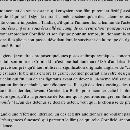
ment de ses assistants qui croyaient son film purement fictif (l'assist
 de l'équipe lui signale durant la même scène qu'un des acteurs refusés 
ite comme imposteur. Tandis qu'il quitte l'immeuble, la femme de l'acteu
 vous êtes juif et si vous êtes allé en camp de concentration; pourquoi r
nt rapprocher Cornfield et son équipe pour un temps, lui donnant la sta
s il explicite son passé, dévoilant être le survivant de la troupe de fig
nommé Baruch.
angagiers, je voudrais proposer quelques pistes anthroponymiques, conce
son nom en Cornfield : c'est une habitude aux USA d'américaniser l
précision près qu'il faut utiliser la signification originale anglaise de 
'est aussi le blé mais encore la graine. Korner pourrait ainsi être dési
et celui qui fut l'un de ses figurants avant de devenir lui-même réalisateur
 fondu enchaîné, sont éloquentes: Il s'agit des deux castings des réa
e fait ce dernier, devenu Cornfield, à Berlin pour raconter cette histoire
vre (puisqu'il a la promesse de Korner qu'ils pourrons émigrer en Suiss
 monde.
") L'un des détenus se déclare acteur, veut qu'il le choisisse de 
'une référence littéraire, un des acteurs auditionnés ne voulant pas s
surgences funestes" qui parcourt le film) ce qui relie Cornfield -incon
ellence.