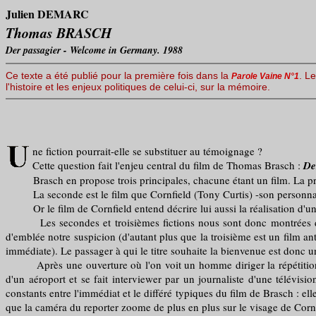
Julien DEMARC
Thomas BRASCH
Der passagier - Welcome in Germany. 1988
Ce texte a été publié pour la première fois dans la
. Le
Parole Vaine N°1
l'histoire et les enjeux politiques de celui-ci, sur la mémoire.
ne fiction pourrait-elle se substituer au témoignage ?
Cette question fait l'enjeu central du film de Thomas Brasch :
De
Brasch en propose trois principales, chacune étant un film. La premiè
La seconde est le film que Cornfield (Tony Curtis) -son personnage 
Or le film de Cornfield entend décrire lui aussi la réalisation d'un 
Les secondes et troisièmes fictions nous sont donc montrées de l'e
d'emblée notre suspicion (d'autant plus que la troisième est un film a
immédiate). Le passager à qui le titre souhaite la bienvenue est donc u
Après une ouverture où l'on voit un homme diriger la répétition d'une
d'un aéroport et se fait interviewer par un journaliste d'une télévis
constants entre l'immédiat et le différé typiques du film de Brasch : e
que la caméra du reporter zoome de plus en plus sur le visage de Cornfi