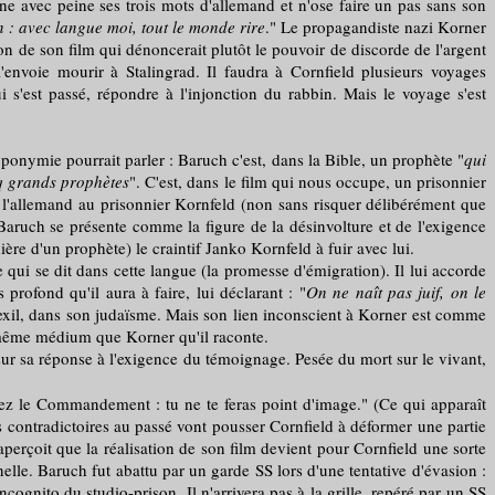
avec peine ses trois mots d'allemand et n'ose faire un pas sans son
 : avec langue moi, tout le monde rire
." Le propagandiste nazi Korner
ion de son film qui dénoncerait plutôt le pouvoir de discorde de l'argent
'envoie mourir à Stalingrad. Il faudra à Cornfield plusieurs voyages
 s'est passé, répondre à l'injonction du rabbin. Mais le voyage s'est
oponymie pourrait parler : Baruch c'est, dans la Bible, un prophète "
qui
nq grands prophètes
". C'est, dans le film qui nous occupe, un prisonnier
d l'allemand au prisonnier Kornfeld (non sans risquer délibérément que
 Baruch se présente comme la figure de la désinvolture et de l'exigence
re d'un prophète) le craintif Janko Kornfeld à fuir avec lui.
i se dit dans cette langue (la promesse d'émigration). Il lui accorde
profond qu'il aura à faire, lui déclarant : "
On ne naît pas juif, on le
 l'exil, dans son judaïsme. Mais son lien inconscient à Korner est comme
e même médium que Korner qu'il raconte.
ur sa réponse à l'exigence du témoignage. Pesée du mort sur le vivant,
z le Commandement : tu ne te feras point d'image." (Ce qui apparaît
contradictoires au passé vont pousser Cornfield à déformer une partie
aperçoit que la réalisation de son film devient pour Cornfield une sorte
elle. Baruch fut abattu par un garde SS lors d'une tentative d'évasion :
incognito du studio-prison. Il n'arrivera pas à la grille, repéré par un SS