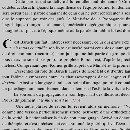
Cette parole, qui se délivre à lui en allemand, demande à Cornfiel
codétenu, Baruch. Quand la maquilleuse de l'équipe Korner lui demande s
sera perdu par la parole émanant de celui qui ne peut représenter à ses 
que le supposé pouvoir des juifs, le Ministère de la Propagande fin
linguistiques (hongrois, allemand, américain) etgéographiques pour q
inauguré sur place, à l'époque même où la parole du rabbin lui est d
'est Baruch qui fait l'intercesseur nécessaire, celui qui grave l
n'est pas compté
" : son livre est inséré parmi ceux des quatre 
de droit commun (meurtrier) -non-juif- qui ne fait partie du groupe d
tous deux ne soient pas pris). Le prophète Baruch est, d'après le préc
mêlées. Comprenant que -Korner grillé auprès du Ministère- la promesse 
L'essentiel du rôle de Baruch auprès de Kornfeld est d'ordre langagi
tout l'abîme à embrasser entre les chausses-trappes d'une langue et l'
devient
." Ainsi son langage aurait son point d'ancrage, pourrait connaî
un parasitage, un amenuisement dans le temps et l'exil de la voix de 
Le souvenir du propagandiste -son legs : l'art des illusions, découve
Proust dit joliment : "l
e mort saisit le vif
."
(4)
Une autre phrase du rabbin lui revient alors en mémoire : "Vous sa
comme une version particulièrement stricte, peut-être d'une orthodox
de la vérité : à fictionnaliser la fin de son témoignage. Arrivé au dén
de thérapie, et c'est précisement cette volonté de guérir qui va l'écar
rendu méconnaisable grace à la maquilleuse de l'équipe Korner, Sop