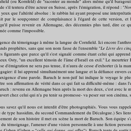
d (ou Kornfeld) de "raconter au monde" alors même qu'il baragouine 
'il tentera d'être acteur en Suisse, après l'émigration, il répond : "
Non
yeux que l'altérité absolue : le rabbin lui ayant proposé une interprétat
it par le soupçonner de complaisance à l'égard de cette version, et l
u'il puisse revenir en Allemagne, des décennies plus tard, dire ce qui
onnée comme l'impossible.
'exigence du témoignage à même la langue de Cornfield. Ici encore l'anthr
grands prophètes, sans que son nom fasse de l'ensemble "
Le Livre des ci
es figurants que parce qu'il s'est signalé comme étant celui qui appren
ieux Osty, "un excellent témoin de l'âme d'Israël en exil." Le meurtrier
d'émigration ne sera pas tenue, il n'aura de cesse d'exhorter (à la maniè
er: il lui apprend simultanément une langue et la défiance envers ce qu
exigence d'une parole. Baruch le non-juif lui indique le voyage le plus 
tre son affirmation de vérité dans ce qui fait sa difficulté-même : dans
Baruch : revenu en Allemagne bien après la mort des deux, c'est avec l
rt chez celui qui n'a pu tenir sa promesse- va peser sur son cinéma, s
vez qu'il nous est interdit d'être photographiés. Vous vous rappele
ie de type hassidim, du second Commandement du Décalogue.) Ses liens 
ouement de son histoire il met en scène la mort de Baruch. Son équipe s'
ter du témoignage, l'amener d'une vision personnelle à une fiction personn
hie Gaben (Gaben = "
celle qui donne, qui offre
"), Baruch tente de sortir 