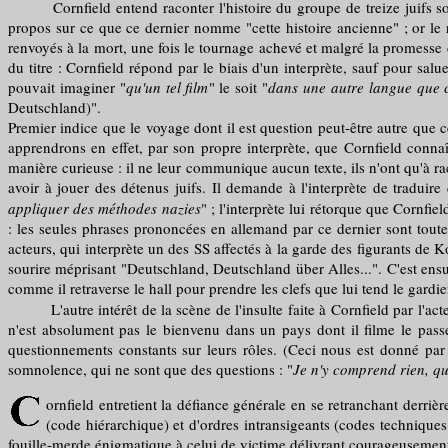
Cornfield entend raconter l'histoire du groupe de treize juifs sorti
propos sur ce que ce dernier nomme "cette histoire ancienne" ; or le 
renvoyés à la mort, une fois le tournage achevé et malgré la promesse 
du titre : Cornfield répond par le biais d'un interprète, sauf pour salue
pouvait imaginer "
qu'un tel film
" le soit "
dans une autre langue que c
Deutschland)".
Premier indice que le voyage dont il est question peut-être autre que
apprendrons en effet, par son propre interprète, que Cornfield conna
manière curieuse : il ne leur communique aucun texte, ils n'ont qu'à ra
avoir à jouer des détenus juifs. Il demande à l'interprète de traduir
appliquer des méthodes nazies
" ; l'interprète lui rétorque que Cornfi
: les seules phrases prononcées en allemand par ce dernier sont toute
acteurs, qui interprète un des SS affectés à la garde des figurants de Ko
sourire méprisant "Deutschland, Deutschland über Alles...". C'est ensui
comme il retraverse le hall pour prendre les clefs que lui tend le gardien,
L'autre intérêt de la scène de l'insulte faite à Cornfield par l'acteur 
n'est absolument pas le bienvenu dans un pays dont il filme le pass
questionnements constants sur leurs rôles. (Ceci nous est donné par
somnolence, qui ne sont que des questions : "
Je n'y comprend rien, qu
ornfield entretient la défiance générale en se retranchant derriè
(code hiérarchique) et d'ordres intransigeants (codes techniques 
fouille-merde énigmatique à celui de victime délivrant courageusemen