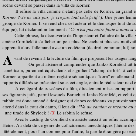
scène devant se passer dans la villa de Korner.
Il refuse la villa comme n'étant pas celle de Korner, au grand étonne
Korner ?-Je ne sais pas, je croyais tout cela fictif
."). Une jeune femme
groupe de Korner. Il se rend chez cet acteur et le démasque tout de su
équipe), lui déclarant notamment : "
Ce n'est pas notre faute à nous si
Cette phrase, la découverte de l'imposteur et l'affaire de la villa vo
amène Cornfield à s'afficher un peu plus. Ne cachant plus ses motivation
apprenait alors l'allemand avec un codétenu (de droit commun, lui) 
vant de revenir à la lecture du film que proposent les usages l
On peut aisément comprendre que Janko Kornfeld ait traduit 
l'américain, purement équivalents et signifient "champ de blé" -à cette 
Korner- appartient au même registre sémantique : "korn" en allemand c
rapports différés se présentent sous cet angle, entre le réalisateur nazi 
A cet égard deux scènes du film, directement mises en rapport par un
ses figurants juifs, parmi lesquels Baruch et Janko Kornfeld, et celui qu
rabbin est donc amené à designer qui de ses codétenus va pouvoir survi
attend dans la cour du camp, il leur dit : "
Va au camion et raconte au
: une tirade de Shylock !
Le rabbin le refuse.
(3)
Avec le casting de Cornfield on assiste aussi à un refus accompagné d
Heine. Au-delà de ce genre de coïncidences anecdotiques (thème des "ré
littéralement, pour l'un comme pour l'autre, la parole étrangère par exc