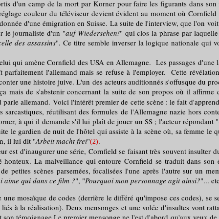
s d'un camp de la mort par Korner pour faire les figurants dans son f
réglage couleur du téléviseur devient évident au moment où Cornfield p
donnée d'une émigration en Suisse. La suite de l'interview, que l'on vo
r le journaliste d'un "
auf Wiedersehen!
" qui clos la phrase par laquelle
elle des assassins
". Ce titre semble inverser la logique nationale qui
 celui qui amène Cornfield des USA en Allemagne. Les passages d'une lan
ît parfaitement l'allemand mais se refuse à l'employer. Cette révélatio
conter une histoire juive. L'un des acteurs auditionnés s'offusque du pro
e ça mais de s'abstenir concernant la suite de son propos où il affirme 
eld parle allemand. Voici l'intérêt premier de cette scène : le fait d'appr
s sarcastiques, réutilisant des formules de l'Allemagne nazie hors conte
rner, à qui il demande s'il lui plaît de jouer un SS ; l'acteur répondant "
te le gardien de nuit de l'hôtel qui assiste à la scène où, sa femme le 
 il lui dit "
Arbeit macht frei
"
.
(2)
est d'inaugurer une série, Cornfield se faisant très souvent insulter dur
é honteux. La malveillance qui entoure Cornfield se traduit dans son 
 de petites scènes parsemées, focalisées l'une après l'autre sur un m
i aime qui dans ce film ?
", "
Pourquoi mon personnage agit ainsi?
"... et
re une mosaïque de codes (derrière le différé qu'impose ces codes), se s
liés à la réalisation). Deux mensonges et une volée d'insultes vont ratt
t son témoignage.Le premier mensonge ne l'est d'abord qu'aux yeux de Co