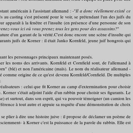
ant américain à l'assistant allemand : -"
Il a donc réellement existé ce
au casting s'est présenté pour le voir, se prétendant l'un des juifs du
r apparaît à la fenêtre et l'insulte (en présence d'une personne de son
evenez-vous ici où vous prenez tous les gens pour des assassins?
"
ture d'un garant de la vérité.C'est donc encore une scène d'insulte qui
urants juifs de Korner : il était Janko Kornfeld, jeune juif hongrois qui
rnant les personnages principaux maintenant posés.
es noms des arrivants. Kornfeld et Cornfield sont, de l'allemand à
"corn" (blé) et non l'américaine (maïs). Le nom du réalisateur allemand -
gné comme origine de ce qu'est devenu Kornfeld/Cornfield. De multiples
.
lisateurs : celui que fit Korner au camp d'extermination pour choisir
. Korner s'était adjoint l'aide d'un rabbin pour choisir ses figurants. Le
e) et surtout, dans son esprit, qui va pouvoir témoigner (un camion les
préférence à tout autre et appuie sa requête d'une démonstration de choix
e plier à dire une histoire juive : il propose de déclamer un poème de
sciemment- à Korner c'est la puissance de la parole du rabbin. Elle est