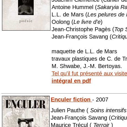
Antoine Hummel (
Sakaryia Ra
L.L. de Mars (
Les pelures de 
Oolong (
Le livre d'e
)
Jean-Christophe Pagès (
Top 
Jean-François Savang (
Critiq
maquette de L.L. de Mars
travaux plastiques de C. de T
M. Shwabe, J.-M. Bertoyas.
Tel qu'il fut présenté aux visi
intégral en pdf
Enculer fiction
- 2007
Julien Pauthe (
Soins intensif
Jean-François Savang (
Critiq
Maurice Trécul (
Terroir
)