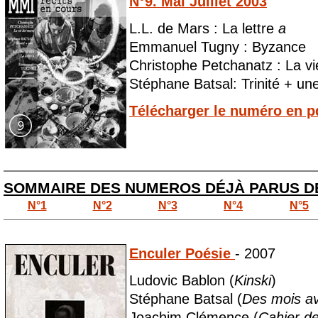
N°9. Mai Juillet 2003
L.L. de Mars : La lettre
a
Emmanuel Tugny : Byzance
Christophe Petchanatz : La v
Stéphane Batsal: Trinité + un
Télécharger le numéro en p
SOMMAIRE DES NUMEROS DÉJÀ PARUS 
N°1
N°2
N°3
N°4
N°5
Enculer Poésie
- 2007
Ludovic Bablon (
Kinski
)
Stéphane Batsal (
Des mois a
Joachim Clémence (
Cahier d