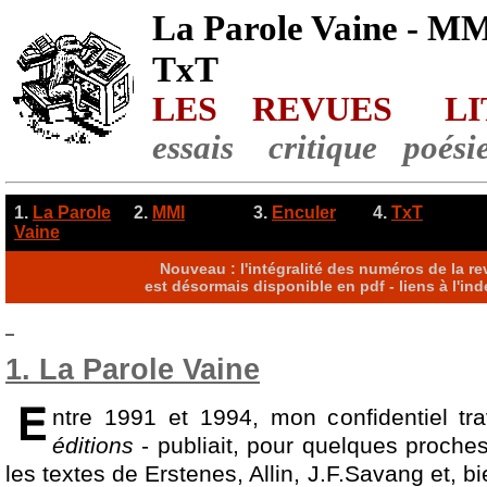
La Parole Vaine - MM
TxT
LES REVUES LI
essais critique poési
1.
La Parole
2.
MMI
3.
Enculer
4.
TxT
Vaine
Nouveau : l'intégralité des numéros de la r
est désormais disponible en pdf - liens à l'ind
1. La Parole Vaine
ntre 1991 et 1994, mon confidentiel trav
éditions
- publiait, pour quelques proche
les textes de Erstenes, Allin, J.F.Savang et, 