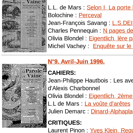
L.L. de Mars :
Selon I, La porte
Bolochine :
Perceval
Jean-François Savang :
L.S.DEI
Charles Pennequin :
N pages de
Olivia Blondel :
Eigentlich, lère p
Michel Vachey :
Enquête sur le
N°9. Avril-Juin 1996.
CAHIERS:
Jean-Philippe Hautbois : Les av
d'Alexis Charbonnel
Olivia Blondel :
Eigentlich, 2ème
L.L de Mars :
La voûte d'arêtes
Julien Demarc :
Dinard-Alphaplag
CRITIQUES:
Laurent Pinon :
Yves Klein, Re