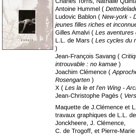
Charles Torris, Nathalie Quin
Antoine Hummel (
Dettedelad
Ludovic Bablon (
New-york - D
jeunes filles riches et inconnu
Gilles Amalvi (
Les aventures
L.L. de Mars (
Les cycles du 
)
Jean-François Savang (
Criti
introuvable : no kamae
)
Joachim Clémence (
Approch
Rosengarten
)
X (
Les la le et l'en Wing - Ar
Jean-Christophe Pagès (
Vers
Maquette de J.Clémence et L
travaux graphiques de L.L. de
Jonckheere, J. Clémence,
C. de Trogoff, et Pierre-Mar