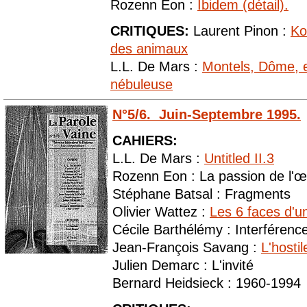
Rozenn Eon :
Ibidem (détail).
CRITIQUES:
Laurent Pinon :
Ko
des animaux
L.L. De Mars :
Montels, Dôme, et
nébuleuse
N°5/6. Juin-Septembre 1995.
CAHIERS:
L.L. De Mars :
Untitled II.3
Rozenn Eon : La passion de l'œi
Stéphane Batsal : Fragments
Olivier Wattez :
Les 6 faces d'u
Cécile Barthélémy : Interférenc
Jean-François Savang :
L'hosti
Julien Demarc : L'invité
Bernard Heidsieck : 1960-1994