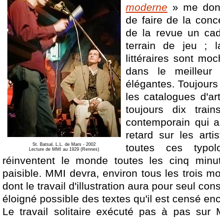
moderne
» me donn
de faire de la con
de la revue un cad
terrain de jeu ; 
littéraires sont moc
dans le meilleur
élégantes. Toujours 
les catalogues d'ar
toujours dix train
contemporain qui a 
retard sur les arti
St. Batsal, L.L. de Mars - 2002
toutes ces typo
Lecture de MMI au 1929 (Rennes)
réinventent le monde toutes les cinq minu
paisible. MMI devra, environ tous les trois mo
dont le travail d'illustration aura pour seul con
éloigné possible des textes qu'il est censé en
Le travail solitaire exécuté pas à pas sur