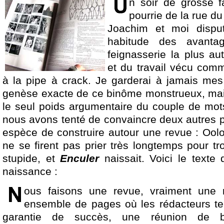
n soir de grosse f
pourrie de la rue 
Joachim et moi dispu
habitude des avantag
feignasserie la plus au
et du travail vécu comm
à la pipe à crack. Je garderai à jamais mes 
genèse exacte de ce binôme monstrueux, mai
le seul poids argumentaire du couple de mo
nous avons tenté de convaincre deux autres p
espèce de construire autour une revue : Oo
ne se firent pas prier très longtemps pour t
stupide, et
Enculer
naissait. Voici le text
naissance :
ous faisons une revue, vraiment une r
ensemble de pages où les rédacteurs te
garantie de succès, une réunion de b