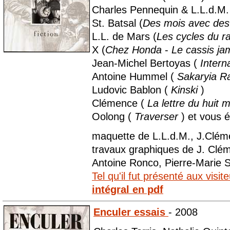
Charles Pennequin & L.L.d.M.
St. Batsal (
Des mois avec des
L.L. de Mars (
Les cycles du r
X (
Chez Honda
-
Le cassis jam
Jean-Michel Bertoyas (
Intern
Antoine Hummel (
Sakaryia Ra
Ludovic Bablon (
Kinski
)
Clémence (
La lettre du huit 
Oolong (
Traverser
) et vous 
maquette de L.L.d.M., J.Clém
travaux graphiques de J. Clé
Antoine Ronco, Pierre-Marie 
Tel qu'il fut présenté aux visit
intégral en pdf
Enculer essais
- 2008