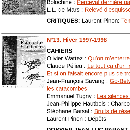
Bolochine :
Perceval dernière pa
L.L. de Mars :
Relevé d'esquiss
CRITIQUES:
Laurent Pinon:
Te
N°13. Hiver 1997-1998
CAHIERS
Olivier Wattez :
Qu'on m'enterre
Claude Pélieu :
Le tout ça d'un i
Et si on faisait encore plus de 
Jean-François Savang :
Go-Bet
les catacombes
Emmanuel Tugny :
Les silences
Jean-Philippe Hautbois : Charbo
Stéphane Batsal :
Bruits de rés
Laurent Pinon : Dépôts
DOSSIER JEAN-LUC PARANT