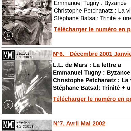
Emmanuel Tugny : Byzance
Christophe Petchanatz : La v
Stéphane Batsal: Trinité + un
Télécharger le numéro en p
N°6. Décembre 2001 Janvie
L.L. de Mars : La lettre
a
Emmanuel Tugny : Byzance
Christophe Petchanatz : La 
Stéphane Batsal: Trinité + 
Télécharger le numéro en p
N°7. Avril Mai 2002