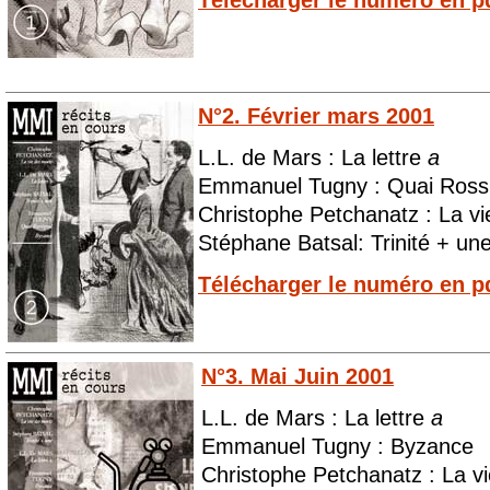
Télécharger le numéro en p
N°2. Février mars 2001
L.L. de Mars : La lettre
a
Emmanuel Tugny : Quai Rossi
Christophe Petchanatz : La vi
Stéphane Batsal: Trinité + un
Télécharger le numéro en p
N°3. Mai Juin 2001
L.L. de Mars : La lettre
a
Emmanuel Tugny : Byzance
Christophe Petchanatz : La v