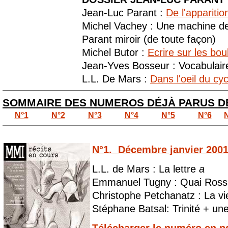
Jean-Luc Parant :
De l'apparition
Michel Vachey : Une machine d
Parant miroir (de toute façon)
Michel Butor :
Ecrire sur les bou
Jean-Yves Bosseur : Vocabulair
L.L. De Mars :
Dans l'oeil du cy
SOMMAIRE DES NUMEROS DÉJÀ PARUS D
N°1
N°2
N°3
N°4
N°5
N°6
N°1. Décembre janvier 200
L.L. de Mars : La lettre
a
Emmanuel Tugny : Quai Ross
Christophe Petchanatz : La vi
Stéphane Batsal: Trinité + un