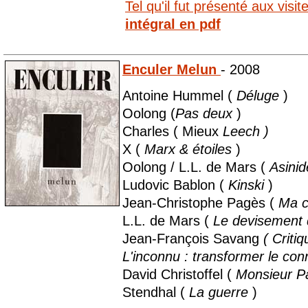
Tel qu'il fut présenté aux visi
intégral en pdf
Enculer Melun
- 2008
Antoine Hummel (
Déluge
)
Oolong (
Pas deux
)
Charles ( Mieux
Leech )
X (
Marx & étoiles
)
Oolong / L.L. de Mars (
Asinid
Ludovic Bablon (
Kinski
)
Jean-Christophe Pagès (
Ma 
L.L. de Mars (
Le devisement
Jean-François Savang
( Critiq
L'inconnu : transformer le con
David Christoffel (
Monsieur P
Stendhal (
La guerre
)