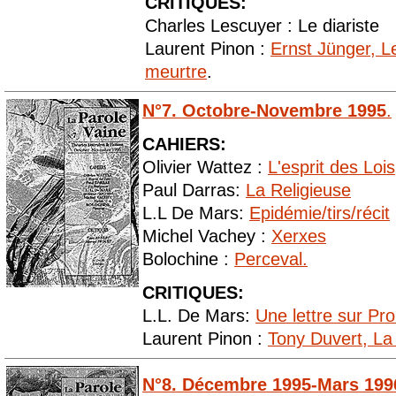
CRITIQUES:
Charles Lescuyer : Le diariste
Laurent Pinon :
Ernst Jünger, 
meurtre
.
N°7. Octobre-Novembre 1995
.
CAHIERS:
Olivier Wattez :
L'esprit des Lois
Paul Darras:
La Religieuse
L.L De Mars:
Epidémie/tirs/récit
Michel Vachey :
Xerxes
Bolochine :
Perceval.
CRITIQUES:
L.L. De Mars:
Une lettre sur Pro
Laurent Pinon :
Tony Duvert, La 
N°8. Décembre 1995-Mars 199