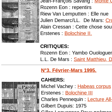
Jean-François Savang :
Monte C
Rozenn Eon : repentirs
Riew Van Lemputten : Elle nue
Julien Demarc/LL. De Mars:
Cr
Alain Cressan : Cette chose so
Erstenes :
Bolochine II.
CRITIQUES:
Rozenn Eon : Yambo Ouologuem,
L.L. De Mars :
Saint Matthieu, 
N°3. Février-Mars 1995.
CAHIERS:
Michel Vachey :
Habeas corpus
Erstenes :
Bolochine III
Charles Pennequin :
Lecture All
Gilbert Dupuis: 1975