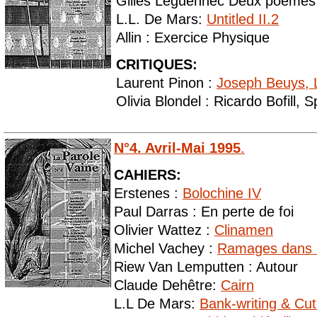
Gilles Leguennec Deux poèmes 
L.L. De Mars:
Untitled II.2
Allin : Exercice Physique
CRITIQUES:
Laurent Pinon :
Joseph Beuys, 
Olivia Blondel : Ricardo Bofill, 
N°4. Avril-Mai 1995
.
CAHIERS:
Erstenes :
Bolochine IV
Paul Darras : En perte de foi
Olivier Wattez :
Clinamen
Michel Vachey :
Ramages dans u
Riew Van Lemputten : Autour
Claude Dehêtre:
Cairn
L.L De Mars:
Bank-writing & Cut