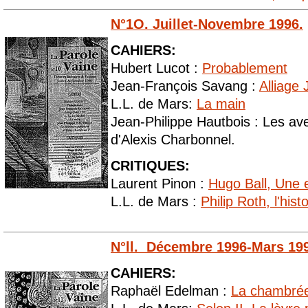
N°1O. Juillet-Novembre 1996.
CAHIERS:
Hubert Lucot :
Probablement
Jean-François Savang :
Alliage
L.L. de Mars:
La main
Jean-Philippe Hautbois : Les av
d'Alexis Charbonnel.
CRITIQUES:
Laurent Pinon :
Hugo Ball, Une 
L.L. de Mars :
Philip Roth, l'hist
N°ll. Décembre 1996-Mars 19
CAHIERS:
Raphaël Edelman :
La chambrée