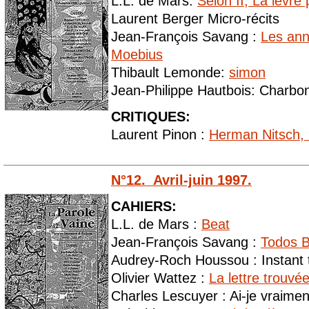
L.L. de Mars:
Selon II, La lèvre
Laurent Berger Micro-récits
Jean-François Savang :
Les ann
Moebius
Thibault Lemonde:
simon
Jean-Philippe Hautbois: Charbon
CRITIQUES:
Laurent Pinon :
Herman Nitsch,
N°12. Avril-juin 1997.
CAHIERS:
L.L. de Mars :
Beat
Jean-François Savang :
Todos B
Audrey-Roch Houssou : Instant 
Olivier Wattez :
La lettre trouvé
Charles Lescuyer : Ai-je vraime