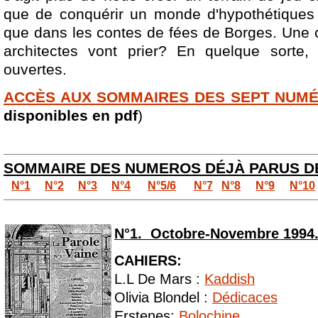
que de conquérir un monde d'hypothétiques l
que dans les contes de fées de Borges. Une c
architectes vont prier? En quelque sorte,
ouvertes.
ACCÈS AUX SOMMAIRES DES SEPT NUMÉ
disponibles en pdf
)
SOMMAIRE DES NUMEROS DÉJÀ PARUS DE
N°1
N°2
N°3
N°4
N°5/6
N°7
N°8
N°9
N°10
N°1. Octobre-Novembre 1994
CAHIERS:
L.L De Mars :
Kaddish
Olivia Blondel :
Dédicaces
Erstenes:
Bolochine