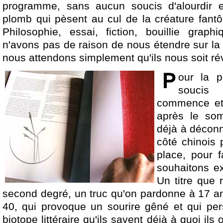
programme, sans aucun soucis d'alourdir e
plomb qui pèsent au cul de la créature fantô
Philosophie, essai, fiction, bouillie gra
n'avons pas de raison de nous étendre sur la
nous attendons simplement qu'ils nous soit rév
our la p
souci
commence et s
après le so
déjà à déconn
côté chinois 
place, pour 
souhaitons ex
Un titre que 
second degré, un truc qu'on pardonne à 17 an
40, qui provoque un sourire gêné et qui pe
biotope littéraire qu'ils savent déjà à quoi ils o