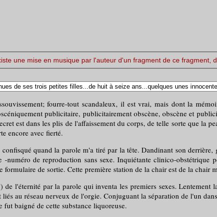
existe une mise en musique par l'auteur d'un fragment de ce fragment, 
assouvissement; fourre-tout scandaleux, il est vrai, mais dont la mém
bscéniquement publicitaire, publicitairement obscène, obscène et publicit
secret est dans les plis de l'affaissement du corps, de telle sorte que la p
te encore avec fierté.
onfisqué quand la parole m'a tiré par la tête. Dandinant son derrière, g
ée -numéro de reproduction sans sexe. Inquiétante clinico-obstétriqu
e formulaire de sortie. Cette première station de la chair est de la chair
 l'éternité par la parole qui inventa les premiers sexes. Lentement la
 liés au réseau nerveux de l'orgie. Conjuguant la séparation de l'un dans 
e fut baigné de cette substance liquoreuse.