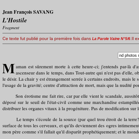
Jean François SAVANG
L'Hostile
Fragment
Ce texte fut publié pour la première fois dans
.Il 
La Parole Vaine N°5/6
aman est sûrement morte à cette heure-ci; j'entends par-là d'
ascenseur dans le temps, dans Tout-autre qui n'est pas d'elle, o
le désir. La chair y est étrangement serrée à certains endroits, mais le 
l'usage de la gravité; centre d'attraction de mort, mais que la nudité por
Son érotisme me fait rire, car par elle vient le scandale, aussitôt c
déposé sur le seuil de l'état-civil comme une marchandise estampill
distribuer les organes vitaux à la progéniture. Pas de modification sur l
Le temps s'écoule de la source (par quel trou étroit de la terre?) de
surface de tous les cerveaux, et qu'ils deviennent des ogres intimement
mon père comme s'il fallait qu'il disparût prophétiquement; et le mond