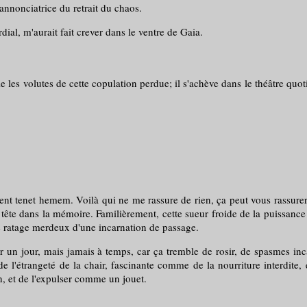
nnonciatrice du retrait du chaos.
l, m'aurait fait crever dans le ventre de Gaia.
s volutes de cette copulation perdue; il s'achève dans le théâtre quot
ment tenet hemem. Voilà qui ne me rassure de rien, ça peut vous rassurer.
 tête dans la mémoire. Familièrement, cette sueur froide de la puissance 
e ratage merdeux d'une incarnation de passage.
ur, mais jamais à temps, car ça tremble de rosir, de spasmes incantat
de l'étrangeté de la chair, fascinante comme de la nourriture interdite
n, et de l'expulser comme un jouet.