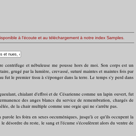
disponible à l'écoute et au téléchargement à notre index Samples.
oire centrifuge et nébuleuse me pousse hors de moi. Son corps est un
aire, grugé par la lumière, crevassé, suturé maintes et maintes fois par
eau fut le premier tissu à s'éponger dans la terre. Le temps s'y perd dans
ueulant, chialant d'effroi et de Césarienne comme un lapin ouvert, fut
e permanence des anges blancs du service de remembration, chargés de
 mêlée, de la chair multiple comme une orgie qui ne s'arrête pas.
 parole les foira en sexes oecuméniques, jusqu'à ce qu'ils occupent la
le désordre du reste, le sang et l'écume s'écoulèrent alors du ventre de