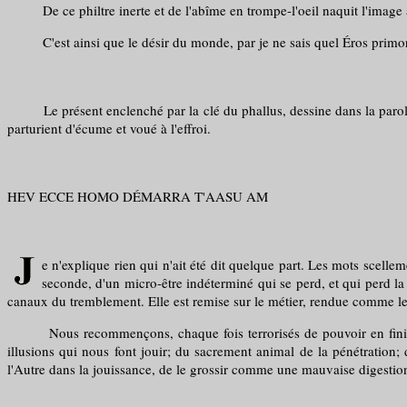
De ce philtre inerte et de l'abîme en trompe-l'oeil naquit l'image a
C'est ainsi que le désir du monde, par je ne sais quel Éros primordia
Le présent enclenché par la clé du phallus, dessine dans la parole le
parturient d'écume et voué à l'effroi.
HEV ECCE HOMO DÉMARRA T'AASU AM
e n'explique rien qui n'ait été dit quelque part. Les mots scelle
seconde, d'un micro-être indéterminé qui se perd, et qui perd la
canaux du tremblement. Elle est remise sur le métier, rendue comme l
Nous recommençons, chaque fois terrorisés de pouvoir en finir un jo
illusions qui nous font jouir; du sacrement animal de la pénétration; 
l'Autre dans la jouissance, de le grossir comme une mauvaise digestio