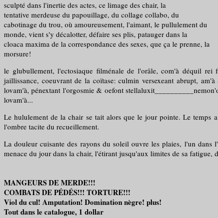
sculpté dans l'inertie des actes, ce limage des chair, la
tentative merdeuse du papouillage, du collage collabo, du
cabotinage du trou, où amoureusement, l'aimant, le pullulement du
monde, vient s'y décalotter, défaire ses plis, patauger dans la
cloaca maxima de la correspondance des sexes, que ça le prenne, la
morsure!
le glubullement, l'ectosiaque filménale de l'orâle, com'à déquil r
jaillissance, coeuvrant de la coïtase: culmin versexeant abrupt, am'à
lovam'à, pénextant l'orgosmie & oefont stellaluxit__________nemon'où
lovam'à...
Le hululement de la chair se tait alors que le jour pointe. Le temps 
l'ombre tacite du recueillement.
La douleur cuisante des rayons du soleil ouvre les plaies, l'un dans l
menace du jour dans la chair, l'étirant jusqu'aux limites de sa fatigue,
MANGEURS DE MERDE!!!
COMBATS DE PÉDÉS!!! TORTURE!!!
Viol du cul! Amputation! Domination nègre! plus!
Tout dans le catalogue, 1 dollar