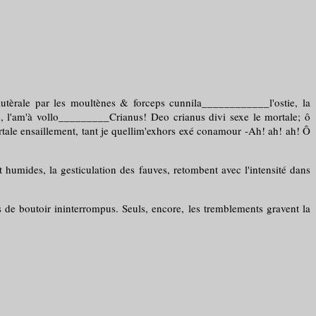
lutèrale par les moultènes & forceps cunnila____________l'ostie, la
rse, l'am'à vollo_________Crianus! Deo crianus divi sexe le mortale; ô
tale ensaillement, tant je quellim'exhors exé conamour -Ah! ah! ah! Ô
 humides, la gesticulation des fauves, retombent avec l'intensité dans
ps de boutoir ininterrompus. Seuls, encore, les tremblements gravent la