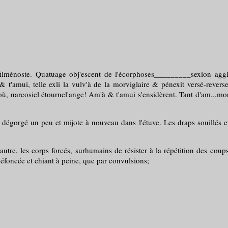
ei filménoste. Quatuage obj'escent de l'écorphoses_________sexion agg
 & t'amui, telle exli la vulv'à de la morviglaire & pénexit versé-reve
, narcosiel étournel'ange! Am'à & t'amui s'ensidèrent. Tant d'am...mor
a dégorgé un peu et mijote à nouveau dans l'étuve. Les draps souillés et
'autre, les corps forcés, surhumains de résister à la répétition des cou
 défoncée et chiant à peine, que par convulsions;