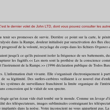
C'est le dernier volet de John LTD, dont vous pouvez consulter les autre
t pu tenir ses promesses de survie. Derrière ce point sur la carte, le pén
lysée dans la Rampe, douleur initialisée par suractivation des flux élect
t progressif de la volonté, recyclage du corps dans les fichiers
Organes d
eraient jusqu'à ce qu'ils puissent isoler la fréquence de ses battements, du
capturer les fugitifs.<< Les mots sont la prothèse de la conscience commu
ont l'instrument de la Rampe.>> (1996 déclaration publique de Todos Bar
. L'information était vivante. Elle s'organisait électroniquement à part
 de sa légitimité. Des surfers-cerbères veillaient à ce nouvel état d'en
 les systèmes de surveillance franchirent la limite organique de l'inté
sans concession qui le vidait de son spectre.
ologie qu'un écran vide était tombé sur le monde. Comme un
lavage d'
ité des téléspectateurs, images subliminales contraignant les téléspecta
 implantés dans la noèse. Votre inconscient ne vous appartient pas. La 