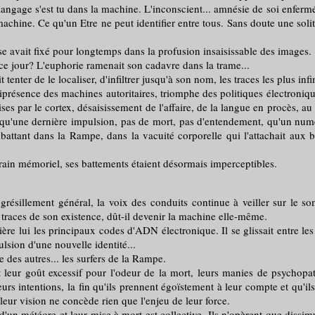
langage s'est tu dans la machine. L'inconscient... amnésie de soi enfermé
 la machine. Ce qu'un Etre ne peut identifier entre tous. Sans doute une
avait fixé pour longtemps dans la profusion insaisissable des images.
 jour? L'euphorie ramenait son cadavre dans la trame...
er de le localiser, d'infiltrer jusqu'à son nom, les traces les plus inf
ce des machines autoritaires, triomphe des politiques électroniques e
 par le cortex, désaisissement de l'affaire, de la langue en procès, au
, qu'une dernière impulsion, pas de mort, pas d'entendement, qu'un num
battant dans la Rampe, dans la vacuité corporelle qui l'attachait aux b
ain mémoriel, ses battements étaient désormais imperceptibles.
e grésillement général, la voix des conduits continue à veiller sur le s
 traces de son existence, dût-il devenir la machine elle-même.
 lui les principaux codes d'ADN électronique. Il se glissait entre les do
ulsion d'une nouvelle identité...
es autres... les surfers de la Rampe.
ût excessif pour l'odeur de la mort, leurs manies de psychopathes, 
leurs intentions, la fin qu'ils prennent égoïstement à leur compte et qu
t leur vision ne concède rien que l'enjeu de leur force.
 météore et leur mise à mort est collective. Ils n'opèrent que dissimulé