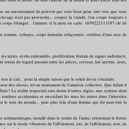
s un renversement de pouvoir qui vous fasse peur, une voix que vous
clavage n'est pas provisoire... coupez la viande, l'on coupe toujours à
un corps étranger... l'armure et la mise en carte: 1650222113197 clé de
 somme, cobayes, corps humains refaçonnés, création d'une race de
es textes -écrits entremêlés, prolifération brutale de signes indistincts,
 serein du regard passant entre les pièces, cerveau, lait sperme, yeux,
le ciel... pour la simple raison que le soleil devra s'éteindre.
 des choses, tel un instrument de l'amnésie collective. Que fallait-il
ire? La réalité respectait sans doute d'autres règles, une syntaxe dont
 routines accidentées se succédant les unes les autres dans l'interstice
nt le tour du monde... puis plus loin d'une femme qui fut peut-être la
entimentesque, installé dans le ventre de l'autre, retournant le foetus
es sur le mode vibratoire de l'affolement, oui, de l'affolement, non, ne