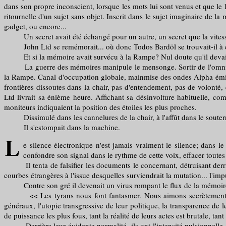
dans son propre inconscient, lorsque les mots lui sont venus et que le 
ritournelle d'un sujet sans objet. Inscrit dans le sujet imaginaire de
gadget, ou encore...
Un secret avait été échangé pour un autre, un secret que la vitesse 
John Ltd se remémorait... où donc Todos Bardöl se trouvait-il à ce
Et si la mémoire avait survécu à la Rampe? Nul doute qu'il devait tent
La guerre des mémoires manipule le mensonge. Sortir de l'omniprésen
la Rampe. Canal d'occupation globale, mainmise des ondes Alpha émises
frontières dissoutes dans la chair, pas d'entendement, pas de volonté
Ltd livrait sa énième heure. Affichant sa désinvolture habituelle, com
moniteurs indiquaient la position des étoiles les plus proches.
Dissimulé dans les cannelures de la chair, à l'affût dans le souterr
Il s'estompait dans la machine.
e silence électronique n'est jamais vraiment le silence; dans l
confondre son signal dans le rythme de cette voix, effacer toutes
Il tenta de falsifier les documents le concernant, détruisant derrière
courbes étrangères à l'issue desquelles surviendrait la mutation... l'imp
Contre son gré il devenait un virus rompant le flux de la mémoire d
<< Les tyrans nous font fantasmer. Nous aimons secrètement leur go
généraux, l'utopie transgressive de leur politique, la transparence de 
de puissance les plus fous, tant la réalité de leurs actes est brutale, tan
Derrière leur évidente normalité, ils ont l'intensité pulsionnelle d'un