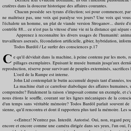
cratères dans la douceur historique des affaires courantes.
Chacun possède ses tyrans d'élection; soi pour commencer, par amou
ne maîtrisez pas, une voix qui paralyse vos jours? Une voix qui vous i
l'échalote un homme, un plat de viande version Stroganov... durée d'es
contrôle 88... ce n'est pas la vitesse d'une vie ni la distance qui sépare 
Apprenez à reconnaître les divers usages de l'humanité: animaux 
travailleurs asexués, fécondation artificielle, gibier, hybridation, inf
Todos Bardöl / Le surfer des consciences p.17
e qu'il dévidait dans la machine, à peine contenu par les mots, rom
pillages exemplaires. Epuisant le musée humain jusqu'aux dernièr
reproduction, réserve pour survivant de peuples exterminés, sacrifices
L'oeil de la Rampe est interne.
John Ltd contemplait le butin accumulé depuis tant d'années, tous ces
La machine était ce carrefour diabolique des affaires humaines, une r
comprendre? Fatalement la raison s'imposait comme un exemple, et c'est
nous étions le souffle, courant sur les lignes mécaniques de la conscie
d'un temps sans véritable mémoire? Todos Bardöl parlait souvent de la
sienne, qu'il rencontra et dont il rapportera plus tard la mémoire. Les s
<<Entrez! N'entrez pas. Interdit. Autorisé. Oui, non, regard perçant l
encore et encore comme une caméra dirigée dans ses yeux, l'un oui, l'au