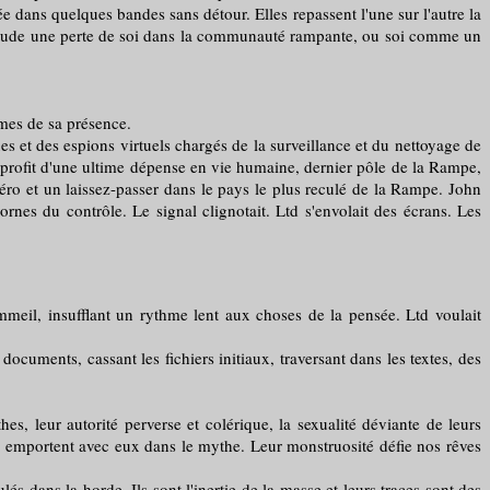
e dans quelques bandes sans détour. Elles repassent l'une sur l'autre la
 solitude une perte de soi dans la communauté rampante, ou soi comme un
imes de sa présence.
t des espions virtuels chargés de la surveillance et du nettoyage de
 profit d'une ultime dépense en vie humaine, dernier pôle de la Rampe,
éro et un laissez-passer dans le pays le plus reculé de la Rampe. John
ornes du contrôle. Le signal clignotait. Ltd s'envolait des écrans. Les
ommeil, insufflant un rythme lent aux choses de la pensée. Ltd voulait
cuments, cassant les fichiers initiaux, traversant dans les textes, des
leur autorité perverse et colérique, la sexualité déviante de leurs
'ils emportent avec eux dans le mythe. Leur monstruosité défie nos rêves
s dans la horde. Ils sont l'inertie de la masse et leurs traces sont des