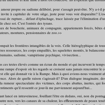
r propre ou sadisme délibéré, pour s'assagir peut-être. N'y a-t-il pa
nvite à capituler de votre siège, juste pour vous voir disparaître? L'es
sai de rupture... défaut d'épluchage, trace laissée par l'élimination d'
de chez soi. C'est l'entrée des tyrans.
de boucherie, animaux de compagnie, appariements forcés, bêtes de
ormateurs, montures, pensionnaires de zoo.>>
pait les frontières intangibles de la voix. Celle hiéroglyphique de tous l
es ressources, les corps empaillés, les squelettes montés, le balancement
 humains, sadisme, vampirisme psychique, vivisection...
 textes élevés comme un écran du monde et qui incurvent le temps vers 
ampe d'espoir où les regards se croisent sans jamais rencontrer le coeur
 elle qui donnait vie à la Rampe. Mais à quoi avions-nous vraiment affa
nce. Alors de quelle raison s'agissait-il? D'un dialogue imaginaire, des
 rumeur spectaculaire des victimes, des corps abattus, inertes, qui fo
entiments qu'il ressentit ce jour-là me parviennent aujourd'hui...
ancé en intraveineuse, fouillant l'être en dedans, oui, non du pontage s
tre non, vers les canaux de sa chaleur, les effleurements de peaux tendu