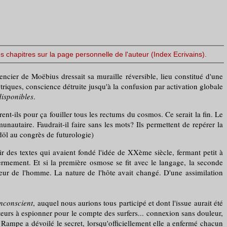
s chapitres sur la page personnelle de l'auteur (Index Ecrivains).
itencier de Moëbius dressait sa muraille réversible, lieu constitué d'une
riques, conscience détruite jusqu'à la confusion par activation globale
isponibles
.
rent-ils pour ça fouiller tous les rectums du cosmos. Ce serait la fin. Le
nautaire. Faudrait-il faire sans les mots? Ils permettent de repérer la
döl au congrès de futurologie)
ir des textes qui avaient fondé l'idée de XXème siècle, fermant petit à
fermement. Et si la première osmose se fit avec le langage, la seconde
rieur de l'homme. La nature de l'hôte avait changé. D'une assimilation
inconscient
, auquel nous aurions tous participé et dont l'issue aurait été
teurs à espionner pour le compte des surfers... connexion sans douleur,
Rampe a dévoilé le secret, lorsqu'officiellement elle a enfermé chacun