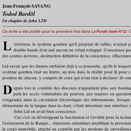
Jean-François SAVANG
Todod Bardöl
Un chapitre de John LTD
Ce texte a été publié pour la première fois dans
. 
La Parole Vaine N°12
'extérieur, le système gordien qu'il projetait de rallier, n'aurai
double bande d'où nul encore ne s'était échappé. Conscience para
des centres nerveux, destruction définitive de la conscience, effacemen
Ltd savait que les limiers surfaient déjà à sa poursuite, qu'ils le traqu
système gordien était un leurre, un trou dans la réalité posé là pour 
position de chacun, y compris de ceux qui n'ont rien à déclarer: ils s
epuis lors le contrôle des discours n'appartient plus aux hommes
petit les accès vulnérables du pouvoir, aux remises en question
s'engendra dans la circulation électronique des informations, lorsque
élémentaire de la langue dans la chair, c'était désormais une interface 
John Ltd en avait bien conscience.
Car c'est en développant la fascination et l'avidité pour la techn
l'avènement de la Rampe... émissions enfantines modifiant la personnal
le corps immobile, attaché au contrôle par les modems de surveillance