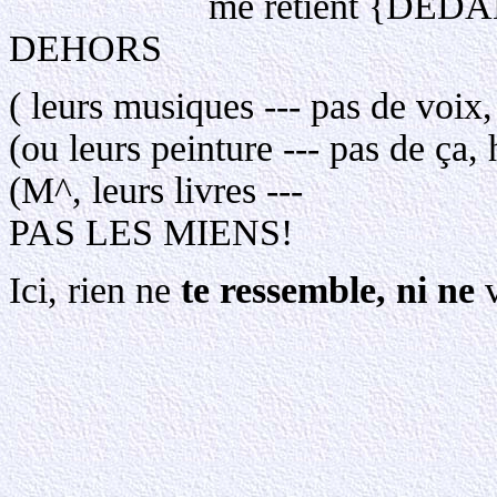
me retient {DEDANS}, m
DEHORS
( leurs musiques --- pas de voix,
(ou leurs peinture --- pas de ça
(M^, leurs livr
PAS LES MIENS
Ici, rien ne
te ressemble, ni ne
v