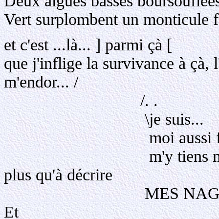
Deux algues basses boursouflées
Vert surplombent un monticule f
et c'est ...là... ] parmi çà [
que j'inflige la survivance à çà,
m'endor... /
/. .
\je suis...
moi aussi fatigué, m
m'y tiens même si je n
plus qu'à décrire
MES NAGEOI
E