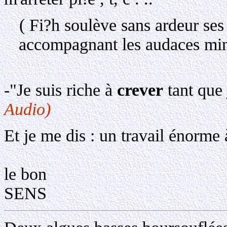
( Fi?h soulève sans ardeur ses 
accompagnant les audaces mi
de mes 
-"Je suis riche à
crever
tant que
Audio)
Et je me dis : un travail énorme 
Con
le bon
SENS