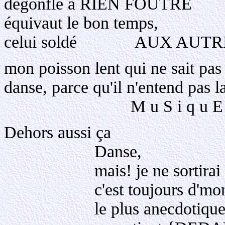
dégonflé à RIEN FOUTRE
équivaut le bon temps,
celui soldé AUX AUT
mon poisson lent qui ne sait pas 
danse, parce qu'il n'entend pas l
M u S i q u E
Dehors aussi ça
Danse,
mais! je ne sortirai !
c'est toujours d'mon t
le plus anecdotique (qu