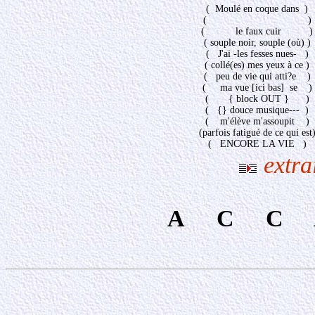
( Moulé en coque dans )
( )
( le faux cuir )
( souple noir, souple (où) )
( J'ai -les fesses nues- )
( collé(es) mes yeux à ce )
( peu de vie qui atti?e )
( ma vue [ici bas] se )
( { block OUT } )
( {} douce musique--- )
( m'élève m'assoupit )
(parfois fatigué de ce qui est
( ENCORE LA VIE )
extra
A C C 