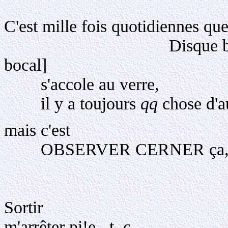
C'est mille fois quotidiennes qu
Disque blanc, triple,
bocal]
s'accole au verre,
il y a toujours
qq
chose d'au
mais c'est
OBSERVER CERNER ça, qu
m'embouche
Quiet me f
Sortir
m'arrêter pi!e , t, c . ..