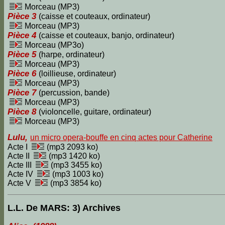
Morceau (MP3)
Pièce 3
(caisse et couteaux, ordinateur)
Morceau (MP3)
Pièce 4
(caisse et couteaux, banjo, ordinateur)
Morceau (MP3o)
Pièce 5
(harpe, ordinateur)
Morceau (MP3)
Pièce 6
(loillieuse, ordinateur)
Morceau (MP3)
Pièce 7
(percussion, bande)
Morceau (MP3)
Pièce 8
(violoncelle, guitare, ordinateur)
Morceau (MP3)
Lulu,
un micro opera-bouffe en cinq actes pour Catherine
Acte I
(mp3 2093 ko)
Acte II
(mp3 1420 ko)
Acte III
(mp3 3455 ko)
Acte IV
(mp3 1003 ko)
Acte V
(mp3 3854 ko)
L.L. De MARS: 3) Archives