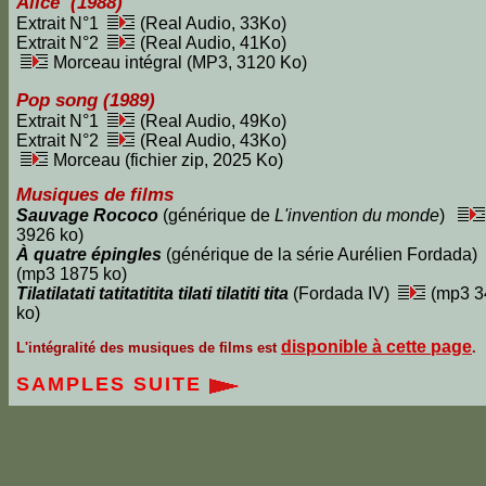
Alice (1988)
Extrait N°1
(Real Audio, 33Ko)
Extrait N°2
(Real Audio, 41Ko)
Morceau intégral (MP3, 3120 Ko)
Pop song (1989)
Extrait N°1
(Real Audio, 49Ko)
Extrait N°2
(Real Audio, 43Ko)
Morceau (fichier zip, 2025 Ko)
Musiques de films
Sauvage Rococo
(générique de
L'invention du monde
)
3926 ko)
À quatre épingles
(générique de la série Aurélien Fordada)
(mp3 1875 ko)
Tilatilatati tatitatitita tilati tilatiti tita
(Fordada IV)
(mp3 3
ko)
disponible à cette page
L'intégralité des musiques de films est
.
SAMPLES SUITE