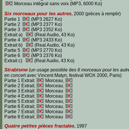
Morceau intégral sans voix (MP3, 6000 Ko)
Six morceaux pour les autres
, 2000 (pièces à remplir)
Partie 1
(MP3 2627 Ko)
Partie 2
(MP3 2377 Ko)
Partie 3
(MP3 2352 Ko)
Extrait a)
(Real Audio, 43 Ko)
Partie 4
(MP3 2433 Ko)
Extrait b)
(Real Audio, 43 Ko)
Partie 5
(MP3 2770 Ko)
Partie 6
(MP3 2376 Ko)
Extrait c)
(Real Audio, 43 Ko)
Strabisme
(un usage possible des
6 morceaux pour les autr
en concert avec Vincent Matyn, festival WOX 2000, Paris)
Partie 1 Extrait
Morceau
Partie 2 Extrait
Morceau
Partie 3 Extrait
Morceau
Partie 4 Extrait
Morceau
Partie 5 Extrait
Morceau
Partie 6 Extrait
Morceau
Partie 7 Extrait
Morceau
Partie 8 Extrait
Morceau
Quatre petites pièces fractales
, 1997