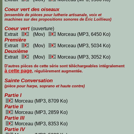
Coeur vert des oiseaux
(ensemble de pièces pour lutherie artisanale, voix et
machines sur des propositions sonores de Éric Loillieux)
Coeur vert
(ouverture)
Extrait
(Mov)
Morceau (MP3, 6450 Ko)
Première
Extrait
(Mov)
Morceau (MP3, 5034 Ko)
Deuxième
Extrait
(Mov)
Morceau (MP3, 3052 Ko)
D'autres pièces de cette série sont téléchargeables intégralement
à cette page
, régulièrement augmentée.
Sainte Conversation
(pièce pour harpe, soprano et haute contre)
Partie I
Morceau (MP3, 8709 Ko)
Partie II
Morceau (MP3, 2859 Ko)
Partie III
Morceau (MP3, 8353 Ko)
Partie IV