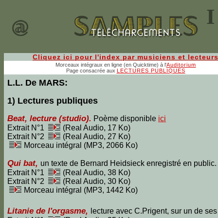
I
Cliquez ici pour l'index par musiciens et lecteur
Morceaux intégraux en ligne (en Quicktime) à l'
Auditorium
Page consacrée aux
LECTURES PUBLIQUES
L.L. De MARS:
1) Lectures publiques
Beat, lecture (studio).
Poème disponible
ici
Extrait N°1
(Real Audio, 17 Ko)
Extrait N°2
(Real Audio, 27 Ko)
Morceau intégral (MP3, 2066 Ko)
Qui bat,
un texte de Bernard Heidsieck enregistré en public
Extrait N°1
(Real Audio, 38 Ko)
Extrait N°2
(Real Audio, 30 Ko)
Morceau intégral (MP3, 1442 Ko)
Litanie de l'orgasme,
lecture avec C.Prigent, sur un de ses