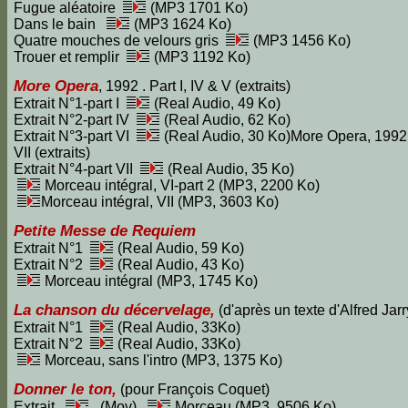
Fugue aléatoire
(MP3 1701 Ko)
Dans le bain
(MP3 1624 Ko)
Quatre mouches de velours gris
(MP3 1456 Ko)
Trouer et remplir
(MP3 1192 Ko)
More Opera
, 1992 . Part I, IV & V (extraits)
Extrait N°1-part I
(Real Audio, 49 Ko)
Extrait N°2-part IV
(Real Audio, 62 Ko)
Extrait N°3-part VI
(Real Audio, 30 Ko)More Opera, 1992 
VII (extraits)
Extrait N°4-part VII
(Real Audio, 35 Ko)
Morceau intégral, VI-part 2 (MP3, 2200 Ko)
Morceau intégral, VII (MP3, 3603 Ko)
Petite Messe de Requiem
Extrait N°1
(Real Audio, 59 Ko)
Extrait N°2
(Real Audio, 43 Ko)
Morceau intégral (MP3, 1745 Ko)
La chanson du décervelage,
(d'après un texte d'Alfred Jar
Extrait N°1
(Real Audio, 33Ko)
Extrait N°2
(Real Audio, 33Ko)
Morceau, sans l'intro (MP3, 1375 Ko)
Donner le ton,
(pour François Coquet)
Extrait
(Mov)
Morceau (MP3, 9506 Ko)