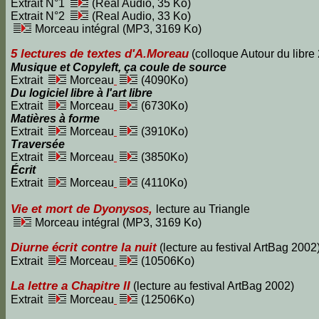
Extrait N°1
(Real Audio, 35 Ko)
Extrait N°2
(Real Audio, 33 Ko)
Morceau intégral (MP3, 3169 Ko)
5 lectures de textes d'A.Moreau
(colloque Autour du libre
Musique et Copyleft, ça coule de source
Extrait
Morceau
(4090Ko)
Du logiciel libre à l'art libre
Extrait
Morceau
(6730Ko)
Matières à forme
Extrait
Morceau
(3910Ko)
Traversée
Extrait
Morceau
(3850Ko)
Écrit
Extrait
Morceau
(4110Ko)
Vie et mort de Dyonysos,
lecture au Triangle
Morceau intégral (MP3, 3169 Ko)
Diurne écrit contre la nuit
(lecture au festival ArtBag 2002
Extrait
Morceau
(10506Ko)
La lettre a Chapitre II
(lecture au festival ArtBag 2002)
Extrait
Morceau
(12506Ko)