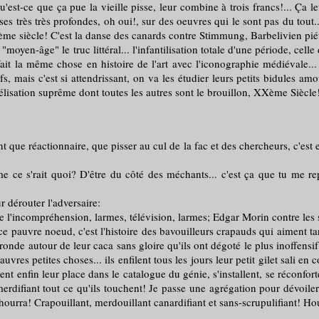
'est-ce que ça pue la vieille pisse, leur combine à trois francs!... Ça le
choses très très profondes, oh oui!, sur des oeuvres qui le sont pas du to
e siècle! C'est la danse des canards contre Stimmung, Barbelivien pié
-âge" le truc littéral... l'infantilisation totale d'une période, celle 
ait la même chose en histoire de l'art avec l'iconographie médiévale... 
s, mais c'est si attendrissant, on va les étudier leurs petits bidules am
délisation suprême dont toutes les autres sont le brouillon, XXème Siècle
que réactionnaire, que pisser au cul de la fac et des chercheurs, c'est e
rait quoi? D'être du côté des méchants... c'est ça que tu me repro
 dérouter l'adversaire:
ompréhension, larmes, télévision, larmes; Edgar Morin contre les stal
pauvre noeud, c'est l'histoire des bavouilleurs crapauds qui aiment tan
ronde autour de leur caca sans gloire qu'ils ont dégoté le plus inoffensif p
vres petites choses... ils enfilent tous les jours leur petit gilet sali en
nt enfin leur place dans le catalogue du génie, s'installent, se réconforte
erdifiant tout ce qu'ils touchent! Je passe une agrégation pour dévoiler 
hourra! Crapouillant, merdouillant canardifiant et sans-scrupulifiant! Ho