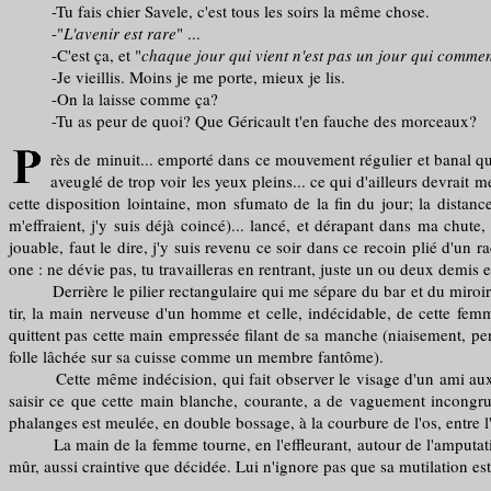
-Tu fais chier Savele, c'est tous les soirs la même chose.
-"
L'avenir est rare
" ...
-C'est ça, et "
chaque jour qui vient n'est pas un jour qui comme
-Je vieillis. Moins je me porte, mieux je lis.
-On la laisse comme ça?
-Tu as peur de quoi? Que Géricault t'en fauche des morceaux?
rès de minuit... emporté dans ce mouvement régulier et banal qui m
aveuglé de trop voir les yeux pleins... ce qui d'ailleurs devrait m
cette disposition lointaine, mon sfumato de la fin du jour; la distanc
m'effraient, j'y suis déjà coincé)... lancé, et dérapant dans ma chu
jouable, faut le dire, j'y suis revenu ce soir dans ce recoin plié d'u
one : ne dévie pas, tu travailleras en rentrant, juste un ou deux demis e
Derrière le pilier rectangulaire qui me sépare du bar et du miroir, s
tir, la main nerveuse d'un homme et celle, indécidable, de cette femme
quittent pas cette main empressée filant de sa manche (niaisement, pe
folle lâchée sur sa cuisse comme un membre fantôme).
Cette même indécision, qui fait observer le visage d'un ami aux che
saisir ce que cette main blanche, courante, a de vaguement incongru; 
phalanges est meulée, en double bossage, à la courbure de l'os, entre l
La main de la femme tourne, en l'effleurant, autour de l'amputation, 
mûr, aussi craintive que décidée. Lui n'ignore pas que sa mutilation est