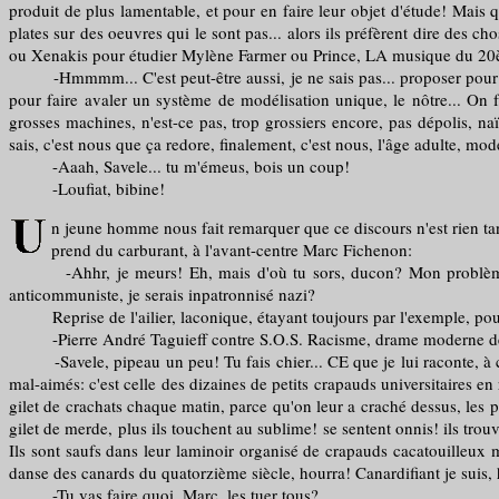
produit de plus lamentable, et pour en faire leur objet d'étude! Mais qu
plates sur des oeuvres qui le sont pas... alors ils préfèrent dire des 
ou Xenakis pour étudier Mylène Farmer ou Prince, LA musique du 20èm
-Hmmmm... C'est peut-être aussi, je ne sais pas... proposer pour "moyen
pour faire avaler un système de modélisation unique, le nôtre... On f
grosses machines, n'est-ce pas, trop grossiers encore, pas dépolis, naïf
sais, c'est nous que ça redore, finalement, c'est nous, l'âge adulte, mo
-Aaah, Savele... tu m'émeus, bois un coup!
-Loufiat, bibine!
n jeune homme nous fait remarquer que ce discours n'est rien tant 
prend du carburant, à l'avant-centre Marc Fichenon:
-Ahhr, je meurs! Eh, mais d'où tu sors, ducon? Mon problème ce s'
anticommuniste, je serais inpatronnisé nazi?
Reprise de l'ailier, laconique, étayant toujours par l'exemple, pour
-Pierre André Taguieff contre S.O.S. Racisme, drame moderne de l'inc
-Savele, pipeau un peu! Tu fais chier... CE que je lui raconte, à ce 
mal-aimés: c'est celle des dizaines de petits crapauds universitaires en 
gilet de crachats chaque matin, parce qu'on leur a craché dessus, les pau
gilet de merde, plus ils touchent au sublime! se sentent onnis! ils trouve
Ils sont saufs dans leur laminoir organisé de crapauds cacatouilleux m
danse des canards du quatorzième siècle, hourra! Canardifiant je suis, 
-Tu vas faire quoi, Marc, les tuer tous?