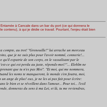
le. Entamée à Cancale dans un bar du port (ce qui donnera le
 contenu), à qui je dédie ce travail. Pourtant, l'enjeu était bien
ça compte, au trot! "Grenouille!" lui arrache un morceau
ins, que je ne suis plus pour l'avoir nommé, connerie!...
ce qu'il expatrie de son corps, en le vassalisant par le
'est-ce qui est perdu au juste, réponds-moi?"... Elohîm ne
comprenant que tu n'es pas Moi". "Et moi, qui me nommera,
! Quand les noms te manqueront, le monde s'en foutra, moi,
as un ange de plus! eux, je ne les ai pas fait pour écrire:
 le bien et se réveillent dans l'amour... Pour toi... l'exil
monde, donneras du sens à ma Loi, et là, tu me reviendras,