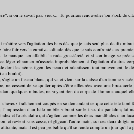
nce
", si on le savait pas, vieux... Tu pourrais renouveller ton stock de cit
'attire vers l'agitation des bars dès que je suis seul plus de dix minute
e faire fuir vers la curative solitude dès que je suis confronté aux premie
e -le manque- en affaiblit la rude grossièreté, et si son image se préci
te, ce léger clinamen m'associe improbablement à l'agitation d'autres 
n rade dont les néons figent les peaux et ralentissent tout mouvement, le
t au boulot).
'agite un fuseau blanc, qui va et vient sur la cuisse d'un femme vissé
, ne cessent de se quitter après s'être effleurées avec une brusquerie 
ndant quelques minutes, ne voyant rien du corps de l'homme auquel elle
veux fraîchement coupés en se demandant ce que cette tête familière 
l'impression d'un hâlo mobile vibrant sur le tissu du pantalon; lui ma
'index et l'auriculaire qui s'agitent comme les deux mandibules d'un luc
et revient sans cesse, négligeant l'autre main, sur ces deux doigts ma
 attirante, mais il est peu probable qu'il se rende compte un jour qu'il a