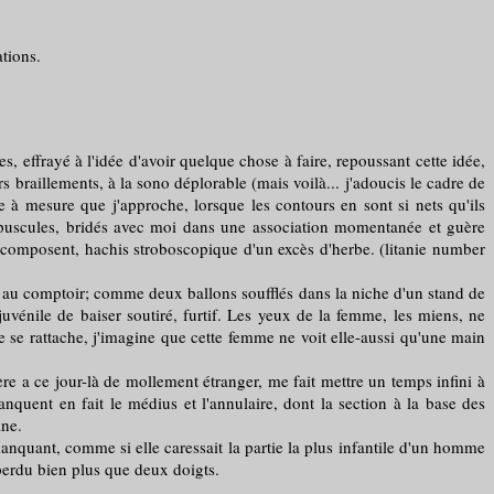
ations.
s, effrayé à l'idée d'avoir quelque chose à faire, repoussant cette idée,
rs braillements, à la sono déplorable (mais voilà... j'adoucis le cadre de
se à mesure que j'approche, lorsque les contours en sont si nets qu'ils
corpuscules, bridés avec moi dans une association momentanée et guère
 décomposent, hachis stroboscopique d'un excès d'herbe. (litanie number
e au comptoir; comme deux ballons soufflés dans la niche d'un stand de
juvénile de baiser soutiré, furtif. Les yeux de la femme, les miens, ne
 se rattache, j'imagine que cette femme ne voit elle-aussi qu'une main
a ce jour-là de mollement étranger, me fait mettre un temps infini à
nquent en fait le médius et l'annulaire, dont la section à la base des
ane.
nquant, comme si elle caressait la partie la plus infantile d'un homme
 perdu bien plus que deux doigts.