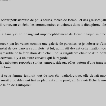
tte odeur poussiéreuse de poils brûlés, mêlée de formol, et des graisses ja
mail renvoyant en écho les commentaires chuchotés dans le dictaphone, de 
,
l'analyse en changeant imperceptiblement de forme chaque minute, 
x par les veines comme une galerie de parasites, et je l'observe s'éme
stat de ces pauvres complots, et lui, admiratif devant cette fixation -c
gressible de la formation d'un être... de la singularité clinique d'un hom
 cerveau, il y a un autre cerveau qui le regarde.
rabattues reposées sur les tempes, rideaux pâles autour d'une tumeur n
 de boue.
si cette femme ignorait tout de son état pathologique, elle devait quo
e aurait probablement fini en pleurant sur le pavé, après avoir lèché le 
la fin de l'autopsie?