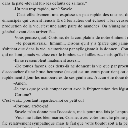
dans la pâte -devant lui- les défauts de sa race."
-Un peu trop rapide, non? Savele...
-C'est effectivement une esquisse un peu rapide des raisons, dont, il 
émancipés qui croient réussir là où les autres ont échoué... les ceusse
production de la vie, c'est une autre paire de manches. On n'imagine s
général avant d'en arriver là...
-Vous pensez quoi, Cortone, de la complainte de notre éminent 
-Je poursuivrais... hmmm... Disons qu'il y a (parce que j'aime le to
s'obtient que dans la vie, s'autorisent par syllogisme à la donner... Co
qui ne l'ont jamais vu chez eux le bonheur... ni ailleurs... mais qu'ils i
-Ils se ressemblent finalement assez...
-De toutes façons, ces deux-là ne donnent la vie que par procuratio
d'accoucher d'une brute heureuse (ce qui est un coup pour rien) ou d'u
rapidement à jour les manoeuvres de ses géniteurs. Aucun être doué de
-Amen.
-Je crois que je vais couper court avec la fréquentation des légiste
-Cortone? -
C'est vrai... pourtant regardez-moi ce petit cul
-Cortone, arrête-ça!
-Savele m'en donne peu l'occasion, mais pour une fois je l'approuv
-Vous me faites bien marrer, Cosme, avec votre tronche pleine presqu
flic relativement sympathique mais le fait que votre boulot soit à la pé