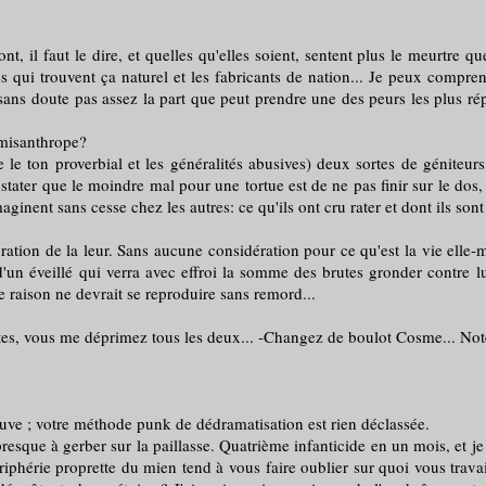
faut le dire, et quelles qu'elles soient, sentent plus le meurtre que la
s qui trouvent ça naturel et les fabricants de nation... Je peux compren
ans doute pas assez la part que peut prendre une des peurs les plus rép
misanthrope?
n proverbial et les généralités abusives) deux sortes de géniteurs : 
nstater que le moindre mal pour une tortue est de ne pas finir sur le dos,
maginent sans cesse chez les autres: ce qu'ils ont cru rater et dont ils so
n de la leur. Sans aucune considération pour ce qu'est la vie elle-mêm
n éveillé qui verra avec effroi la somme des brutes gronder contre lui (
 raison ne devrait se reproduire sans remord...
s, vous me déprimez tous les deux... -Changez de boulot Cosme... Notez
e ; votre méthode punk de dédramatisation est rien déclassée.
e à gerber sur la paillasse. Quatrième infanticide en un mois, et je 
riphérie proprette du mien tend à vous faire oublier sur quoi vous travai