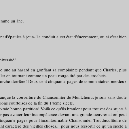
 comme un âne.
t d'épaules à jeun- l'a conduit à cet état d'énervement, ou si c'est bien
niversité!
ache une au hasard en gonflant sa complainte pendant que Charles, plus
ciller en tournant comme un peau-rouge tiré par des crochets.
torche-derrière! Deux cent cinquante pages de commentaires merdeux
flanque la couverture du Chansonnier de Montchenu; je suis sans doute
tions courtoises de la fin du 14ème siècle.
aie bonne partition! Voilà ce qu'ils branlent pour trouver des sujets à
pour pas avouer leur incompétence devant une grande oeuvre: et on peut
nt cinquante pages pour l'incontournable Chansonnier Trouduculitoire de
caractère des vieilles choses... pour nous ressortir ce qu'un siècle à