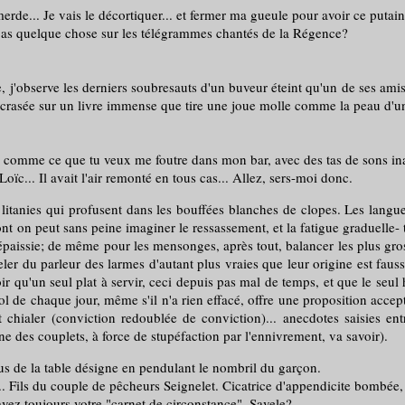
... Je vais le décortiquer... et fermer ma gueule pour avoir ce putain
as quelque chose sur les télégrammes chantés de la Régence?
'observe les derniers soubresauts d'un buveur éteint qu'un de ses ami
 écrasée sur un livre immense que tire une joue molle comme la peau d'u
s comme ce que tu veux me foutre dans mon bar, avec des tas de sons ina
ïc... Il avait l'air remonté en tous cas... Allez, sers-moi donc.
les litanies qui profusent dans les bouffées blanches de clopes. Les lang
 on peut sans peine imaginer le ressassement, et la fatigue graduelle- te
 épaissie; de même pour les mensonges, après tout, balancer les plus gros
ruisseler du parleur des larmes d'autant plus vraies que leur origine est
 qu'un seul plat à servir, ceci depuis pas mal de temps, et que le seul h
ol de chaque jour, même s'il n'a rien effacé, offre une proposition accept
 chialer (conviction redoublée de conviction)... anecdotes saisies en
e des couplets, à force de stupéfaction par l'ennivrement, va savoir).
s de la table désigne en pendulant le nombril du garçon.
 Fils du couple de pêcheurs Seignelet. Cicatrice d'appendicite bombée,
z toujours votre "carnet de circonstance", Savele?