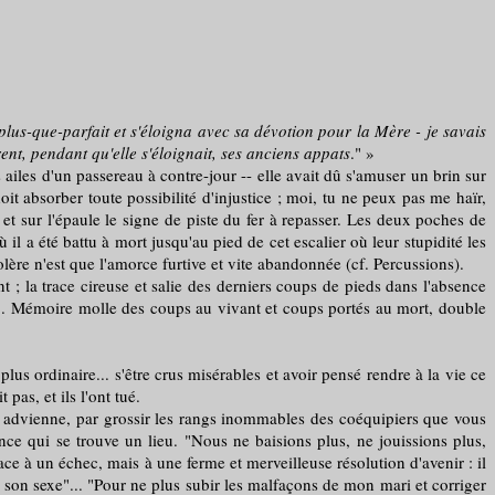
lus-que-parfait et s'éloigna avec sa dévotion pour la Mère - je savais
ent, pendant qu'elle s'éloignait, ses anciens appats
." »
es d'un passereau à contre-jour -- elle avait dû s'amuser un brin sur
t absorber toute possibilité d'injustice ; moi, tu ne peux pas me haïr,
et sur l'épaule le signe de piste du fer à repasser. Les deux poches de
 il a été battu à mort jusqu'au pied de cet escalier où leur stupidité les
olère n'est que l'amorce furtive et vite abandonnée (cf. Percussions).
a trace cireuse et salie des derniers coups de pieds dans l'absence
ir... Mémoire molle des coups au vivant et coups portés au mort, double
 ordinaire... s'être crus misérables et avoir pensé rendre à la vie ce
pas, et ils l'ont tué.
 advienne, par grossir les rangs inommables des coéquipiers que vous
nce qui se trouve un lieu. "Nous ne baisions plus, ne jouissions plus,
ace à un échec, mais à une ferme et merveilleuse résolution d'avenir : il
 son sexe"... "Pour ne plus subir les malfaçons de mon mari et corriger