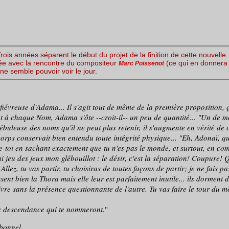
Trois années séparent le début du projet de la finition de cette nouvel
ée avec la rencontre du compositeur
(ce qui en donnera le
Marc Poissenot
 ne semble pouvoir voir le jour.
iévreuse d'Adama... Il s'agit tout de même de la première proposition, 
et à chaque Nom, Adama s'ôte --croit-il-- un peu de quantité... "Un de mo
nébuleuse des noms qu'il ne peut plus retenir, il s'augmente en vérité de 
corps conservait bien entendu toute intégrité physique... "Eh, Adonaï, qu
ue-toi en sachant exactement que tu n'es pas le monde, et surtout, en 
ai jeu des jeux mon glébouillot : le désir, c'est la séparation! Coupure
 Allez, tu vas partir, tu choisiras de toutes façons de partir; je ne fais p
t bien la Thora mais elle leur est parfaitement inutile... ils dorment dans
ivre sans la présence questionnante de l'autre. Tu vas faire le tour du 
 ta descendance qui te nommeront.
"
rbonnel
.