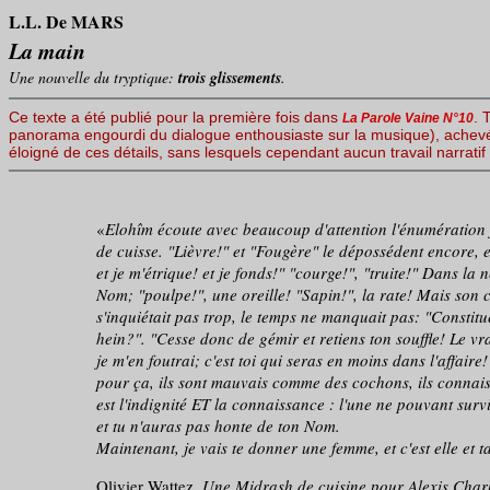
L.L. De MARS
La main
Une nouvelle du tryptique:
trois glissements
.
Ce texte a été publié pour la première fois dans
. 
La Parole Vaine N°10
panorama engourdi du dialogue enthousiaste sur la musique), achev
éloigné de ces détails, sans lesquels cependant aucun travail narratif
«
Elohîm écoute avec beaucoup d'attention l'énumération f
de cuisse. "Lièvre!" et "Fougère" le dépossédent encore, 
et je m'étrique! et je fonds!" "courge!", "truite!" Dans la 
Nom; "poulpe!", une oreille! "Sapin!", la rate! Mais son 
s'inquiétait pas trop, le temps ne manquait pas: "Constit
hein?". "Cesse donc de gémir et retiens ton souffle! Le vr
je m'en foutrai; c'est toi qui seras en moins dans l'affaire!
pour ça, ils sont mauvais comme des cochons, ils connaissen
est l'indignité ET la connaissance : l'une ne pouvant surv
et tu n'auras pas honte de ton Nom.
Maintenant, je vais te donner une femme, et c'est elle et
Olivier Wattez,
Une Midrash de cuisine pour Alexis Cha