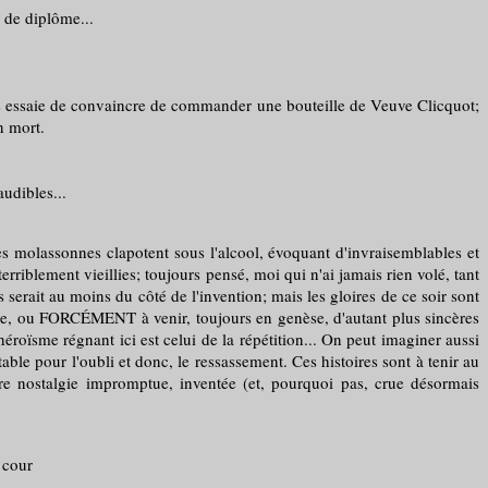
 de diplôme...
s essaie de convaincre de commander une bouteille de Veuve Clicquot;
n mort.
udibles...
ues molassonnes clapotent sous l'alcool, évoquant d'invraisemblables et
rriblement vieillies; toujours pensé, moi qui n'ai jamais rien volé, tant
 serait au moins du côté de l'invention; mais les gloires de ce soir sont
 fausse, ou FORCÉMENT à venir, toujours en genèse, d'autant plus sincères
éroïsme régnant ici est celui de la répétition... On peut imaginer aussi
able pour l'oubli et donc, le ressassement. Ces histoires sont à tenir au
tre nostalgie impromptue, inventée (et, pourquoi pas, crue désormais
 cour