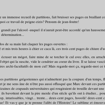
oue un immense recueil de partitions, fait bruisser ses pages en braillant
oi ce travail de peigne-zizis? Pensum de jean-foutre!
 grandi par l'alcool -auquel il n'aurait peut-être accordé qu'un haussemen
 détermination...
os de sa main fait claquer les pages ouvertes :
et mis trois heures à chier ce caca là, ces trois cent pages de chiure d'u
 y écraser un mégot, faire mine de se torcher le cul avec elles, en arr
objet qui la suscite, vide le cendrier au coeur du livre. Il se laisse vas
 archi-facultatifs de mon cul! Mais regarde-moi ça, regarde-moi ce 
ces partitions grégoriennes qui n'admettent pas la coupure d'un temps, 
 et je me sens âne de n'être pas aussi offusqué que Marc devant ces parti
nes de crapauds universitaires qui rougiraient de trouille devant une vr
 ils bavottent devant la pire merde d'un siècle qu'ils ont à étudier... 
hop, intarissables, vingt... trente... deux-cent pages, hooolà! deux-ce
t vas-y que je te prenne l'alibi de l'Histoire! Le sublime et émouvant 