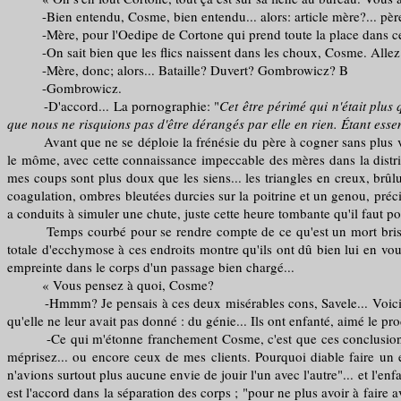
-Bien entendu, Cosme, bien entendu... alors: article mère?... père
-Mère, pour l'Oedipe de Cortone qui prend toute la place dans cet
-On sait bien que les flics naissent dans les choux, Cosme. Allez 
-Mère, donc; alors... Bataille? Duvert? Gombrowicz? B
-Gombrowicz.
-D'accord... La pornographie: "
Cet être périmé qui n'était plus
que nous ne risquions pas d'être dérangés par elle en rien. Étant esse
Avant que ne se déploie la frénésie du père à cogner sans plus voir 
le môme, avec cette connaissance impeccable des mères dans la distribu
mes coups sont plus doux que les siens... les triangles en creux, brûl
coagulation, ombres bleutées durcies sur la poitrine et un genou, précise
a conduits à simuler une chute, juste cette heure tombante qu'il faut po
Temps courbé pour se rendre compte de ce qu'est un mort brisé et l
totale d'ecchymose à ces endroits montre qu'ils ont dû bien lui en vou
empreinte dans le corps d'un passage bien chargé...
« Vous pensez à quoi, Cosme?
-Hmmm? Je pensais à ces deux misérables cons, Savele... Voici deux êt
qu'elle ne leur avait pas donné : du génie... Ils ont enfanté, aimé le pro
-Ce qui m'étonne franchement Cosme, c'est que ces conclusions ne vo
méprisez... ou encore ceux de mes clients. Pourquoi diable faire un e
n'avions surtout plus aucune envie de jouir l'un avec l'autre"... et l'e
est l'accord dans la séparation des corps ; "pour ne plus avoir à fair