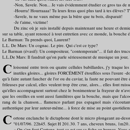
-Non, Savele. Non... Je vais évidemment étudier ce gros tas de merde
-Hourra! Hourraaaa! Tu leurs feras quoi plus tard à tes élèves? T'
-Savele, tu ne vaux même pas la bière que tu bois, disparait!
-Je t'aime, victime!
Du zinc où je suis installé depuis maintenant une heure et demie, j
sur sa table, ayant renoncé à tout entretien avec ce monde, la bouche
Le Barman: Tu prends quoi, Laurent?
L.L. De Mars: Un cognac. Le pire. Qui c'est ce type?
Le Barman (évasif): Un compositeur, "contemporain"... il fait des truc
L.L.De Mars: Il faudrait qu'on parle sérieusement de musique un jour, Lo
loisonné entre trois ou quatre cellules babillardes, j'y traque 
inutiles gloires... gloires FORCÉMENT étouffées sous l'usure -dont
qu'à faire autant faucher de l'or ou du caviar, la faute ne pouvant être
frileuses par calcul, elles veulent trop être crue, alors... elles font 
qu'elles accompagnent surtout chez le bonimenteur la frayeur de n'avoir
que les oreilles en sont aussi familières que la bouche, mais que l'alco
rang de la chanson... flamenco parlant pas espagnol mais s'écoutant
authentique par leur auteur-même... à force de mise au point quotidienn
ortone enclanche le dictaphone dont le micro plongeant au-dessu
"01/07/96. 22h45. Sujet H 201.30. 7 ans, cheveux bruns, 1m20...
« On s'en fout Cortone, tout ça est sur sa fiche au bureau. Vous ave