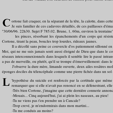
ortone fait craquer, en la séparant de la tête, la calotte, dans ce
Je suis familier de ces cadavres détaillés, de ces paillasses d'é
"30/06/96. 22h30. Sujet F 785.02. Brune, 1, 60m, environ la trentaine"
les pinces, résorbant les épanchements d'un corps qui résiste à 
Cortone, tirant la peau, boucles trop lourdes, rideaux jaunes.
Il a décollé sans peine ce couvercle d'os patiemment sillonné en creu
Moi, qui ne me suis jamais senti aussi éloigné de Dieu que dans le con
réseaux interconnexionnels dans lesquels il semble lire le passé intrans
a pas de merveille, ou plutôt, qu'il se trompe d'émerveillement: dans le
J'observe la dure mère, limande ouverte, deux ailes rosâtres molles 
éponges dociles du télencéphale comme une pierre fichée dans un sol
'hypothèse du suicide est renforcée par la certitude que même 
remarquer que si elle n'avait pas renoncé en se défenestrant, ell
-Très bien Cortone, j'imagine que cette dernière connerie annonce 
-Mouais... Cinq aujourd'hui, j'ai ai plein les naseaux, au pieu!
-Tu ne viens pas t'en prendre un à Cancale?
-Trop crevé, je m'endormirais dans mon martini...
-Tu me conduis au moins?