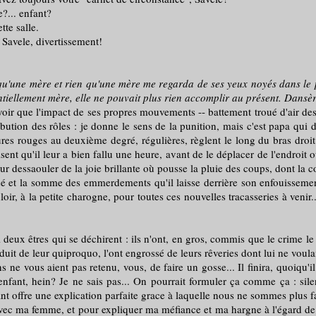
?... enfant?
te salle.
Savele, divertissement!
 qu'une mère et rien qu'une mère me regarda de ses yeux noyés dans le p
ntiellement mère, elle ne pouvait plus rien accomplir au présent. Dansèr
que l'impact de ses propres mouvements -- battement troué d'air des ail
tion des rôles : je donne le sens de la punition, mais c'est papa qui doi
ures rouges au deuxième degré, régulières, règlent le long du bras droit 
nt qu'il leur a bien fallu une heure, avant de le déplacer de l'endroit où
ur dessaouler de la joie brillante où pousse la pluie des coups, dont la c
a somme des emmerdements qu'il laisse derrière son enfouissement ; l
loir, à la petite charogne, pour toutes ces nouvelles tracasseries à ven
res qui se déchirent : ils n'ont, en gros, commis que le crime le plus
duit de leur quiproquo, l'ont engrossé de leurs rêveries dont lui ne voulait 
us aient pas retenu, vous, de faire un gosse... Il finira, quoiqu'il
nfant, hein? Je ne sais pas... On pourrait formuler ça comme ça : sile
nfant offre une explication parfaite grace à laquelle nous ne sommes plus f
e avec ma femme, et pour expliquer ma méfiance et ma hargne à l'égard de