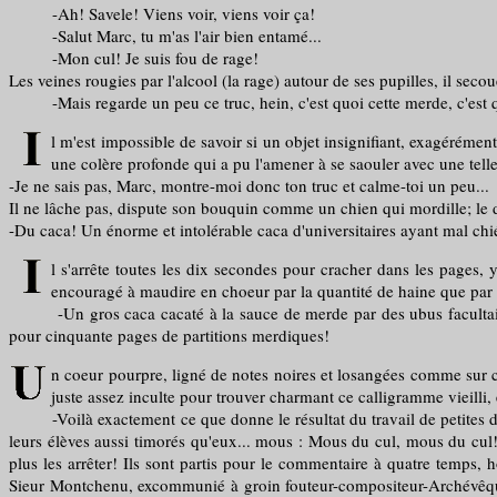
-Ah! Savele! Viens voir, viens voir ça!
-Salut Marc, tu m'as l'air bien entamé...
-Mon cul! Je suis fou de rage!
Les veines rougies par l'alcool (la rage) autour de ses pupilles, il sec
-Mais regarde un peu ce truc, hein, c'est quoi cette merde, c'est qu
l m'est impossible de savoir si un objet insignifiant, exagérément
une colère profonde qui a pu l'amener à se saouler avec une telle
-Je ne sais pas, Marc, montre-moi donc ton truc et calme-toi un peu...
Il ne lâche pas, dispute son bouquin comme un chien qui mordille; le d
-Du caca! Un énorme et intolérable caca d'universitaires ayant mal chié 
l s'arrête toutes les dix secondes pour cracher dans les pages,
encouragé à maudire en choeur par la quantité de haine que par l'
-Un gros caca cacaté à la sauce de merde par des ubus facultaires
pour cinquante pages de partitions merdiques!
n coeur pourpre, ligné de notes noires et losangées comme sur 
juste assez inculte pour trouver charmant ce calligramme vieilli,
-Voilà exactement ce que donne le résultat du travail de petites dizai
leurs élèves aussi timorés qu'eux... mous : Mous du cul, mous du cul!
plus les arrêter! Ils sont partis pour le commentaire à quatre temps, 
Sieur Montchenu, excommunié à groin fouteur-compositeur-Archévêque! E