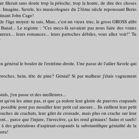
ur filerait sans doute trop la pétoche, trop la honte, de dire des choses
ut... Imagine, Savele, les musicologues du 23ème siècle repoussant Berio
tinant John Cage!
de l'âge moyen: tu sais, Marc, c'est un vieux truc, le gross GROSS alibi
Banal... Le registre : "Ces mecs-là savaient pas nous faire des vraies
oureux... leurs romances... leurs partoches débiles, vous allez voir!" Tu
!
n général le boulot de l'extrême-droite. Une passe de l'ailier Savele qui
ches, hein, tête de pine? Génial! Si par malheur j'étais vaguement
s, j'en passe et des meilleures...
t qu'on les aime pas, et que ça redore leur gloire de pauvres crapauds
ossible pour pas mouiller leur petit cul anoure... Ils enfilent leur petit
 couches de crachats, leur gilet de croisade, mais plus on crache sur leur
nt... parce que l'injure, l'invective, ça les rend géniaux! Sains et saufs!
à des générations d'aspirant-crapauds la substantifique génialité de la
urra!