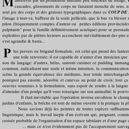
anoeuvré par un promeneur littéraire peu soucieux de forage,
cascades, glissements de corps ne faisaient mouche de sens, n'
seul jeu des corps et des graisses typographiques dans ce
COUP DE
l'image à tout-va, baffreur de la seule pellicule, que le bas va blesse
pilon (fréquemment comptes d'auteur ou petites éditions provinciales
palpitante" pour la famille défitinitivement acnéique) pour se persuad
exploitées par de piètres lecteurs accouchent inévitablement des pire ex
s'est agrandie & basta...
lus pervers ou brigand formaliste, est celui qui prend des lante
une toile renversée; il est capable de n'aimer d'un musicien que l
non du langage: d'autres, hélas, sauront cuisiner ce pudding immangea
commun, radicalisent une seule et même intention, la communication, 
scène la grande équivalence des médiums, leur totale interchangeabili
pourquoi pas ensuite, aéorobic et canevas au point de croix; tout ça 
oeuvres soumises à la formulation, sans espoir de rendre à la langue s
d'attendre d'un poulpe qu'il vous renseigne sur son animalité; le pouvoir 
Il était inévitable que l'opération inverse envahisse le champ de l'
jardins d'enfants, la brêche est tout de même ouverte à la pratique la 
Nous savions déjà les peintres de toutes espèces suffisamment igno
linguistique, mais le travail inepte d'un écrivain qui, peignant, com
croisée probable de l'organisation d'un espace tabulaire et d'une page d'
... mais ce n'est évidemment pas de l'accaparement sauvage de l'appa