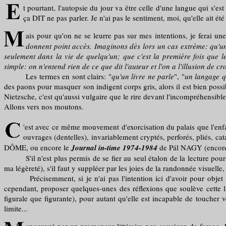
t pourtant, l'autopsie du jour va être celle d'une langue qui s'es
ça DIT ne pas parler. Je n'ai pas le sentiment, moi, qu'elle ait é
ais pour qu'on ne se leurre pas sur mes intentions, je ferai u
donnent point accès. Imaginons dès lors un cas extrème: qu'u
seulement dans la vie de quelqu'un; que c'est la première fois que 
simple: on n'entend rien de ce que dit l'auteur et l'on a l'illusion de cro
Les termes en sont clairs: "
qu'un livre ne parle
", "
un langage q
des paons pour masquer son indigent corps gris, alors il est bien possib
Nietzsche, c'est qu'aussi vulgaire que le rire devant l'incompréhensible,
Allons vers nos moutons.
'est avec ce même mouvement d'exorcisation du palais que l'enfan
ouvrages (dentelles), invariablement cryptés, perforés, pliés, ca
DÔME, ou encore le
Journal in-time 1974-1984
de Pál NAGY (encore q
S'il n'est plus permis de se fier au seul étalon de la lecture pour en
ma légèreté), s'il faut y suppléer par les joies de la randonnée visuelle
Précisemment, si je n'ai pas l'intention ici d'avoir pour objet un fa
cependant, proposer quelques-unes des réflexions que soulève cette lit
figurale que figurante), pour autant qu'elle est incapable de toucher v
limite...