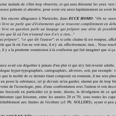
t crue malade de s'être trop observée, et qui aura détourné les yeux vers 
té assez patiente et attentive, pour avoir cru aussi lapidairement en avoir
ne fois encore allégeance à Nietzsche, dans
ECCE HOMO
: "
On ne saura
n livre ne parle que d'événements qui se trouvent complètement en deh
le livre en question parle un langage qui prépare une série de possibi
ire que là où l'on n'entend rien il n'y a rien..
."
ui prépare
", "
ce que dit l'auteur
": et si cette chaîne-là est rompue, af
le que là où l'on ne voit rien, il n'y ait, effectivement, rien... Nous to
 il y a la prudente soumission à la confusion qui fait imaginer que si ça a
ce avait cru dégoûter à jamais d'un plat et qui m'y fait revenir adulte,
talogue hyper-typographiés, cartographiés, all-overs, soit, par exemple: v
ue la moitié de ce dernier étant composée en roumain, il me sera plus d
 peser la substance, (et je devrais m'en garder, alarmé par de trop fréqu
, voire de l'iconologie, pire, d'une confrontation avec l'auteur et son deco
scicule en particulier (si je tente, disons, la divulgation de ce qui 
térature (qui foisonne, entre les années 20 et 70, sous toutes les capeli
éritablement aux limites de l'écriture (cf: Ph. SOLLERS), ayant si peu pri