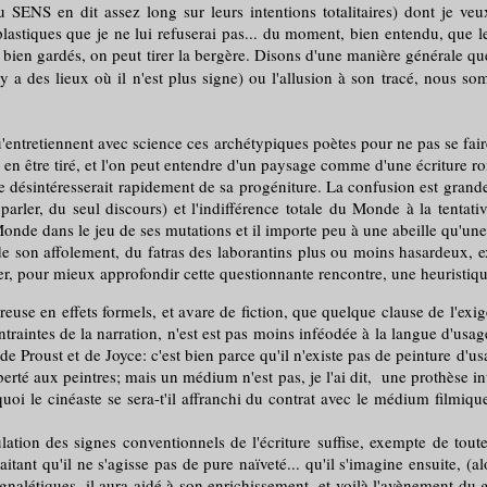
 SENS en dit assez long sur leurs intentions totalitaires) dont je veux
us plastiques que je ne lui refuserai pas... du moment, bien entendu, que
bien gardés, on peut tirer la bergère. Disons d'une manière générale que s
 y a des lieux où il n'est plus signe) ou l'allusion à son tracé, nous s
etiennent avec science ces archétypiques poètes pour ne pas se faire l
 être tiré, et l'on peut entendre d'un paysage comme d'une écriture roma
se désintéresserait rapidement de sa progéniture. La confusion est grande 
parler, du seul discours) et l'indifférence totale du Monde à la tentat
onde dans le jeu de ses mutations et il importe peu à une abeille qu'une 
de son affolement, du fatras des laborantins plus ou moins hasardeux, e
er, pour mieux approfondir cette questionnante rencontre, une heuristique
reuse en effets formels, et avare de fiction, que quelque clause de l'exigea
ontraintes de la narration, n'est est pas moins inféodée à la langue d'usa
de Proust et de Joyce: c'est bien parce qu'il n'existe pas de peinture d'us
iberté aux peintres; mais un médium n'est pas, je l'ai dit, une prothèse in
oi le cinéaste se sera-t'il affranchi du contrat avec le médium filmique
es signes conventionnels de l'écriture suffise, exempte de toute p
ouhaitant qu'il ne s'agisse pas de pure naïveté... qu'il s'imagine ensuite,
nalétiques, il aura aidé à son enrichissement, et voilà l'avènement du ga