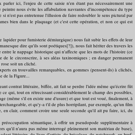
 parler ici, l'enjeu de cette saisie n'en étant pas nécessairement une
 le peintre nous évite les affabulation navrantes d'incompétence du type
i n'est pas entretenue l'illusion de faire redoubler le sens pictural par
ommes bien dans le plaquage (et c'est cette opération, et non ce qui est
apider pour fumisterie démiurgique) nous fait subir les effets de leur
nesque dire qu'ils sont poétiques[?]), nous fait hériter des travers les
entre le nappage historique qui n'affecte que les mots de l'histoire (ce
ive de le circonscrire, à ses aléas taxinomiques ; en danger permanent
rose soit un cliché.
xperts en trouvailles remarquables, en gommes (pensent-ils) à clichés,
 de la Figure...
nt contrat littéraire, biffée, ait fait se perdre l'idée même qu'écrire fût
ge ce qui, tout en rétrecissant considérablement le champ des possibles,
age (même s'il en existe une d'usure) et que tout est voué, finalement, à
terchangeable, et qu'y-a t'il de plus horripilant, par exemple, qu'un film
, en clair, comment croire une seule seconde qu'il ait pu faire, ici, du
réoccupation sémantique, à offrir un pseudopode supplémentaire à
 (alors qu'il n'aura pas même interrogé pleinement son matériau de base),
dget littéraire, du livre d'artiste, du bricolage, du patchwork, en bref,