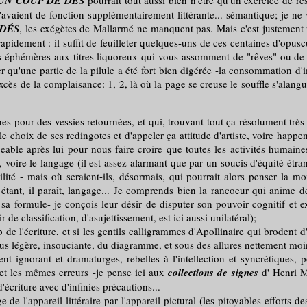
UN COUP DE DÉS
pourrait tout aussi bien n'être qu'un exercice de resp
avaient de fonction supplémentairement littérante... sémantique; je ne
 DÉS
, les exégètes de Mallarmé ne manquent pas. Mais c'est justement 
r rapidement : il suffit de feuilleter quelques-uns de ces centaines d'o
 éphémères aux titres liquoreux qui vous assomment de "rêves" ou de "d
er qu'une partie de la pilule a été fort bien digérée -la consommation d
cès de la complaisance: 1, 2, là où la page se creuse le souffle s'alanguit
rnes pour des vessies retournées, et qui, trouvant tout ça résolument trè
e choix de ses redingotes et d'appeler ça attitude d'artiste, voire happeni
ble après lui pour nous faire croire que toutes les activités humaines 
voire le langage (il est assez alarmant que par un soucis d'équité ét
té - mais où seraient-ils, désormais, qui pourrait alors penser la moind
étant, il paraît, langage... Je comprends bien la rancoeur qui anime des
a formule- je conçois leur désir de disputer son pouvoir cognitif et exp
de classification, d'asujettissement, est ici aussi unilatéral);
écriture, et si les gentils calligrammes d'Apollinaire qui brodent d'
plus légère, insouciante, du diagramme, et sous des allures nettement mo
rant et dramaturges, rebelles à l'intellection et syncrétiques, pour
met les mêmes erreurs -je pense ici aux
collections de signes
d' Henri M
écriture avec d'infinies précautions...
reil littéraire par l'appareil pictural (les pitoyables efforts des ân