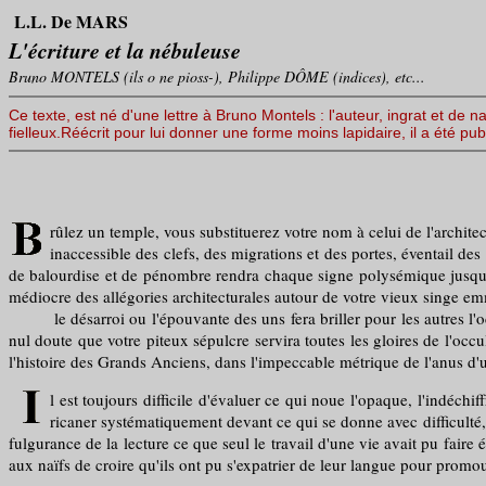
L.L. De MARS
L'écriture et la nébuleuse
Bruno MONTELS (ils o ne pioss-), Philippe DÔME (indices), etc...
Ce texte, est né d'une lettre à Bruno Montels : l'auteur, ingrat et d
fielleux.Réécrit pour lui donner une forme moins lapidaire, il a été pu
rûlez un temple, vous substituerez votre nom à celui de l'architec
inaccessible des clefs, des migrations et des portes, éventail de
de balourdise et de pénombre rendra chaque signe polysémique jusqu'à l
médiocre des allégories architecturales autour de votre vieux singe emm
le désarroi ou l'épouvante des uns fera briller pour les autres l'oc
nul doute que votre piteux sépulcre servira toutes les gloires de l'occu
l'histoire des Grands Anciens, dans l'impeccable métrique de l'anus d'u
l est toujours difficile d'évaluer ce qui noue l'opaque, l'indéchi
ricaner systématiquement devant ce qui se donne avec difficulté, 
fulgurance de la lecture ce que seul le travail d'une vie avait pu faire é
aux naïfs de croire qu'ils ont pu s'expatrier de leur langue pour promou