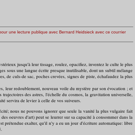
s pour une lecture publique avec Bernard Heidsieck avec ce courrier
érieux jusqu'à leur tissage, roulez, opacifiez, inventez le culte le plus
ages sous une langue écrite presque inutilisable, dont un subtil mélange
es, de culs-de sac, poches crevées, signes de piste, échafaudez la plus
s, leur redoublement, nouveau voile du mystère par son évocation ; et
trajectoires des astres, l'échelle du cosmos, la gravitation universelle,
é servira de levier à celle de vos suiveurs.
cécité; nous ne pouvons ignorer que seule la vanité la plus vulgaire fait
é des oeuvres d'art) peut se leurrer sur sa capacité à consommer dans la
est prétendue exalter, qu'il n'y a eu un jour d'écriture automatique: libre
é.