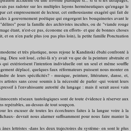
iration accidenté ou une frivolité plastique si... si si si les dérapages,
 vais pas radoter sur les multiples layons herméneutiques qu'engage le
par cet empressement de lecteur, cet enthousiasme exagéré qui fait de
puscules à gouvernement poétique qui engorgent les bouquineries avant le
élires" pour la famille des archivistes incultes, ou de "viande rouge
'image étant, n'est-ce pas, économe en efforts- et que de bonnes choses
, et on n'en parle plus (ou pas plus loin), la petite famille Ponctuation
s moderne et très plastique, nous rejoue le Kandinski ébahi confronté à
ng. Dieu soit loué, celui-là n'y avait vu que de la peinture abstraite et
qui extériorisent l'intention individuelle ont un seul et même souffle
rangement déplacé, quelques faux réformateurs puissent nous monter en
re de leurs spécificités? - musique, peinture, littérature, danse, et,
 artistes sans cesse soumis à la nécessité de parler -qui voient leurs
ressif à l'envahissante autorité du langage : mais il serait aussi vain
innocents réseaux tautologiques sont de toute évidence à réserver aux
ins repérables, au-dessus de tout soupçon.
 les excuser de toutes les écorchures faites à la langue voire à la
ichaux- devrait nous alarmer suffisamment pour nous faire manier la
es lettristes -dans les deux trajectoires du système- en sont le plus