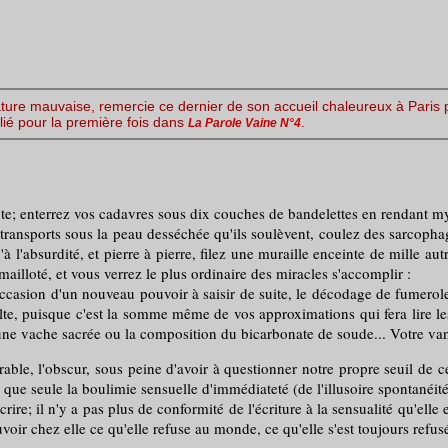
e nature mauvaise, remercie ce dernier de son accueil chaleureux à Pari
blié pour la première fois dans
.
La Parole Vaine N°4
te; enterrez vos cadavres sous dix couches de bandelettes en rendant myst
s transports sous la peau desséchée qu'ils soulèvent, coulez des sarcoph
'absurdité, et pierre à pierre, filez une muraille enceinte de mille autr
ailloté, et vous verrez le plus ordinaire des miracles s'accomplir :
casion d'un nouveau pouvoir à saisir de suite, le décodage de fumerole
lte, puisque c'est la somme même de vos approximations qui fera lire les 
ne vache sacrée ou la composition du bicarbonate de soude... Votre vanit
ffrable, l'obscur, sous peine d'avoir à questionner notre propre seuil de 
que seule la boulimie sensuelle d'immédiateté (de l'illusoire spontanéit
crire; il n'y a pas plus de conformité de l'écriture à la sensualité qu'elle 
voir chez elle ce qu'elle refuse au monde, ce qu'elle s'est toujours refus