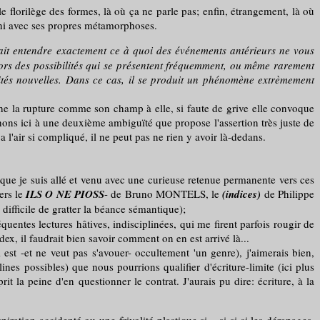
le florilège des formes, là où ça ne parle pas; enfin, étrangement, là où
 fini avec ses propres métamorphoses.
it entendre exactement ce à quoi des événements antérieurs ne vous
ors des possibilités qui se présentent fréquemment, ou même rarement
lités nouvelles. Dans ce cas, il se produit un phénomène extrèmement
fiche la rupture comme son champ à elle, si faute de grive elle convoque
uchons ici à une deuxième ambiguïté que propose l'assertion très juste de
 l'air si compliqué, il ne peut pas ne rien y avoir là-dedans.
 que je suis allé et venu avec une curieuse retenue permanente vers ces
ers le
ILS O NE PIOSS
- de Bruno MONTELS, le
(indices)
de Philippe
ifficile de gratter la béance sémantique);
entes lectures hâtives, indisciplinées, qui me firent parfois rougir de
dex, il faudrait bien savoir comment on en est arrivé là...
est -et ne veut pas s'avouer- occultement 'un genre), j'aimerais bien,
nes possibles) que nous pourrions qualifier d'écriture-limite (ici plus
t la peine d'en questionner le contrat. J'aurais pu dire: écriture, à la