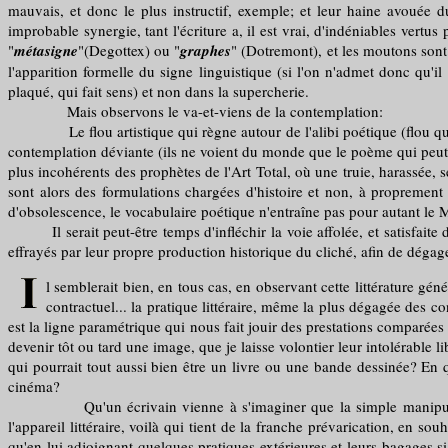
mauvais, et donc le plus instructif, exemple; et leur haine avouée du
improbable synergie, tant l'écriture a, il est vrai, d'indéniables vert
"
métasigne
"(Degottex) ou "
graphes
" (Dotremont), et les moutons sont 
l'apparition formelle du signe linguistique (si l'on n'admet donc qu'il
plaqué, qui fait sens) et non dans la supercherie.
Mais observons le va-et-viens de la contemplation:
Le flou artistique qui règne autour de l'alibi poétique (flou qu'entr
contemplation déviante (ils ne voient du monde que le poème qui peut en
plus incohérents des prophètes de l'Art Total, où une truie, harassée, 
sont alors des formulations chargées d'histoire et non, à proprement 
d'obsolescence, le vocabulaire poétique n'entraîne pas pour autant le M
Il serait peut-être temps d'infléchir la voie affolée, et satisfaite 
effrayés par leur propre production historique du cliché, afin de dégag
l semblerait bien, en tous cas, en observant cette littérature géné
contractuel... la pratique littéraire, même la plus dégagée des c
est la ligne paramétrique qui nous fait jouir des prestations comparées 
devenir tôt ou tard une image, que je laisse volontier leur intolérable l
qui pourrait tout aussi bien être un livre ou une bande dessinée? En qu
cinéma?
Qu'un écrivain vienne à s'imaginer que la simple manipulation d
l'appareil littéraire, voilà qui tient de la franche prévarication, en s
qu'en lui adjoignant quelques pratiques extérieures et leurs bagages sig