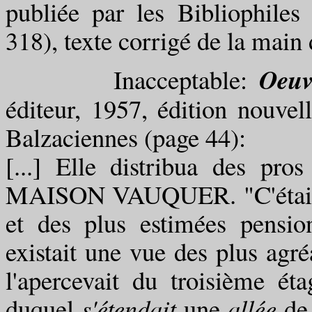
publiée par les Bibliophiles 
318), texte corrigé de la main 
Oeuv
Inacceptable:
éditeur, 1957, édition nouvel
Balzaciennes (page 44):
[...] Elle distribua des pros
MAISON VAUQUER. "C'était, d
et des plus estimées pensio
existait une vue des plus agré
l'apercevait du troisième ét
duquel
s'étendait
une
allée
de 