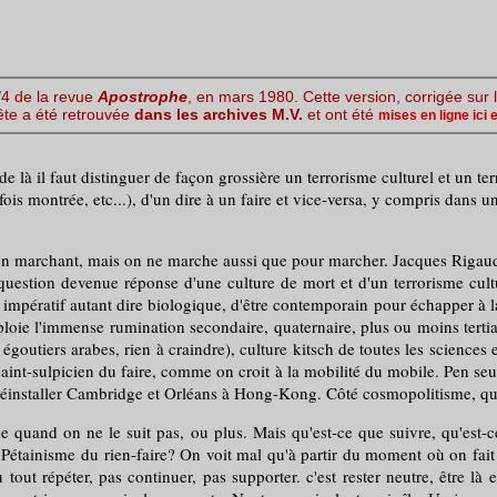
3/4 de la revue
Apostrophe
, en mars 1980. Cette version, corrigée sur
uête a été retrouvée
dans les archives M.V.
et ont été
mises en ligne ici 
ir de là il faut distinguer de façon grossière un terrorisme culturel et un t
e fois montrée, etc...), d'un dire à un faire et vice-versa, y compris dans
marchant, mais on ne marche aussi que pour marcher. Jacques Rigaud à L
 question devenue réponse d'une culture de mort et d'un terrorisme cul
, impératif autant dire biologique, d'être contemporain pour échapper à l
loie l'immense rumination secondaire, quaternaire, plus ou moins tert
égoutiers arabes, rien à craindre), culture kitsch de toutes les science
 saint-sulpicien du faire, comme on croit à la mobilité du mobile. Pen seu
 de réinstaller Cambridge et Orléans à Hong-Kong. Côté cosmopolitisme, qu
uand on ne le suit pas, ou plus. Mais qu'est-ce que suivre, qu'est-c
art. Pétainisme du rien-faire? On voit mal qu'à partir du moment où on fai
 tout répéter, pas continuer, pas supporter. c'est rester neutre, être là 