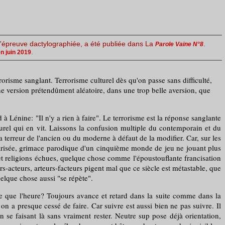
 l'épreuve dactylographiée, a été publiée dans La
.
Parole Vaine N°8
.
en juin 2019
errorisme sanglant. Terrorisme culturel dès qu'on passe sans difficulté,
 une version prétendûment aléatoire, dans une trop belle aversion, que
énine: "Il n'y a rien à faire". Le terrorisme est la réponse sanglante
turel qui en vit. Laissons la confusion multiple du contemporain et du
a terreur de l'ancien ou du moderne à défaut de la modifier. Car, sur les
iarisée, grimace parodique d'un cinquième monde de jeu ne jouant plus
s et religions échues, quelque chose comme l'époustouflante francisation
rs-acteurs, arteurs-facteurs pigent mal que ce siècle est métastable, que
elque chose aussi "se répète".
e que l'heure? Toujours avance et retard dans la suite comme dans la
t on a presque cessé de faire. Car suivre est aussi bien ne pas suivre. Il
en se faisant là sans vraiment rester. Neutre sup pose déjà orientation,