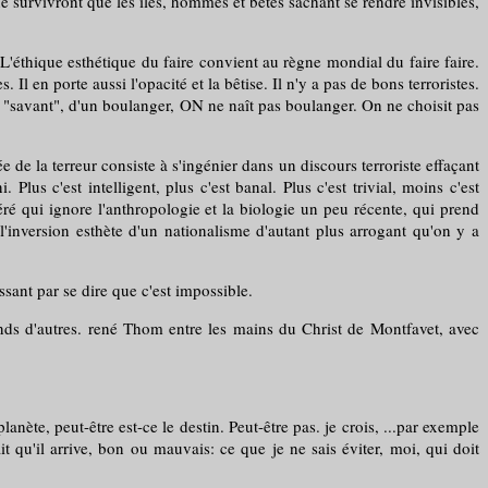
ne survivront que les îles, hommes et bêtes sachant se rendre invisibles,
éthique esthétique du faire convient au règne mondial du faire faire.
 Il en porte aussi l'opacité et la bêtise. Il n'y a pas de bons terroristes.
'un "savant", d'un boulanger, ON ne naît pas boulanger. On ne choisit pas
e la terreur consiste à s'ingénier dans un discours terroriste effaçant
Plus c'est intelligent, plus c'est banal. Plus c'est trivial, moins c'est
ré qui ignore l'anthropologie et la biologie un peu récente, qui prend
 l'inversion esthète d'un nationalisme d'autant plus arrogant qu'on y a
sant par se dire que c'est impossible.
s d'autres. rené Thom entre les mains du Christ de Montfavet, avec
te, peut-être est-ce le destin. Peut-être pas. je crois, ...par exemple
t qu'il arrive, bon ou mauvais: ce que je ne sais éviter, moi, qui doit