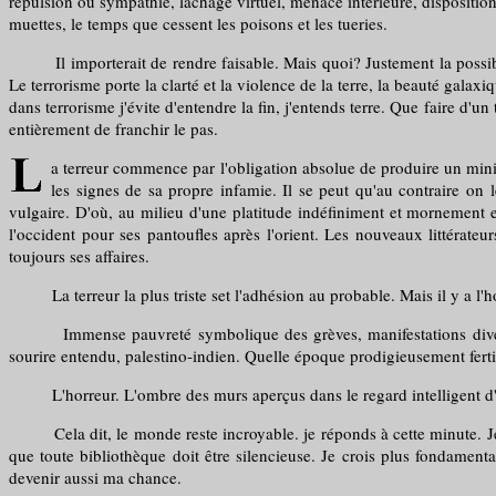
répulsion ou sympathie, lâchage virtuel, menace intérieure, disposition 
muettes, le temps que cessent les poisons et les tueries.
Il importerait de rendre faisable. Mais quoi? Justement la possibili
Le terrorisme porte la clarté et la violence de la terre, la beauté galaxiq
dans terrorisme j'évite d'entendre la fin, j'entends terre. Que faire d'
entièrement de franchir le pas.
a terreur commence par l'obligation absolue de produire un minim
les signes de sa propre infamie. Il se peut qu'au contraire on les
vulgaire. D'où, au milieu d'une platitude indéfiniment et mornement e
l'occident pour ses pantoufles après l'orient. Les nouveaux littérateu
toujours ses affaires.
La terreur la plus triste set l'adhésion au probable. Mais il y a l'ho
Immense pauvreté symbolique des grèves, manifestations diverses, 
sourire entendu, palestino-indien. Quelle époque prodigieusement ferti
L'horreur. L'ombre des murs aperçus dans le regard intelligent d'un
Cela dit, le monde reste incroyable. je réponds à cette minute. Je n'e
que toute bibliothèque doit être silencieuse. Je crois plus fondamenta
devenir aussi ma chance.