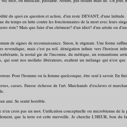
vec trice, ou musicale, passante. Neutre, pas isolant mais île. Un jour, 
té du quoi en question et action, d'un reste DEVANT, d'une latitude. L'
ue du temps en lutte contre les fonctionnaires de la mort avec leurs singes.
un terro riste? Mais que faire d'un chômeur? d'un idiot? d'un artsite ou d
um de signes de reconnaissance. Sinon, le stigmate. Une forme raffinée d
 revendique, mais c'est pa reil. dénégation infinie vers l'horizon infini. 
xubérante, la nostal gie de l'inconnu, du métèque, un romantisme arrié
rs, qui sont nos mollahs libérateurs, exaltent un mélange qui n'est que
rreur. Pour l'homme ou la femme quelconque, être seul à savoir. En finis
casses. Fausse richesse de l'art. Marchands d'esclaves et marchand
le.
 ami. Se sentir horrible.
n crois pas un mot. Unification conceptuelle ou microbienne de la planè
lement, que la terre est cette merveille. Je cherche L'HEUR, bon du fai