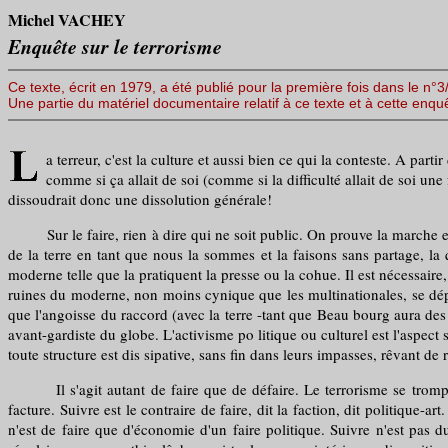
Michel VACHEY
Enquête sur le terrorisme
Ce texte, écrit en 1979, a été publié pour la première fois dans le n°
Une partie du matériel documentaire relatif à ce texte et à cette enq
a terreur, c'est la culture et aussi bien ce qui la conteste. A part
comme si ça allait de soi (comme si la difficulté allait de soi un
dissoudrait donc une dissolution générale!
Sur le faire, rien à dire qui ne soit public. On prouve la marche en 
de la terre en tant que nous la sommes et la faisons sans partage, la
moderne telle que la pratiquent la presse ou la cohue. Il est nécessaire
ruines du moderne, non moins cynique que les multinationales, se dép
que l'angoisse du raccord (avec la terre -tant que Beau bourg aura des 
avant-gardiste du globe. L'activisme po litique ou culturel est l'aspect
toute structure est dis sipative, sans fin dans leurs impasses, rêvant
Il s'agit autant de faire que de défaire. Le terrorisme se trompe q
facture. Suivre est le contraire de faire, dit la faction, dit politique-
n'est de faire que d'économie d'un faire politique. Suivre n'est pas du